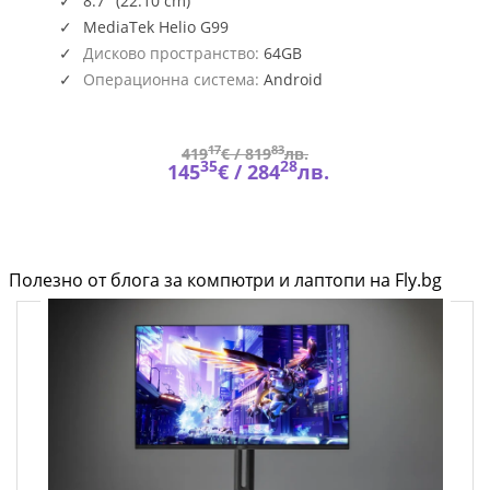
8.7" (22.10 cm)
MediaTek Helio G99
Дисково пространство:
64GB
Операционна система:
Android
17
83
419
€ /
819
лв.
35
28
145
€ /
284
лв.
Полезно от блога за компютри и лаптопи на Fly.bg