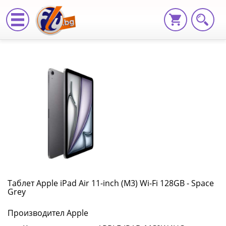
Таблет
Apple
iPad
Air
11-
inch
(M3)
Wi-
Таблет Apple iPad Air 11-inch (M3) Wi-Fi 128GB - Space
Grey
Fi
Производител Apple
128GB