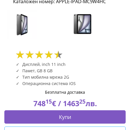
Каталожен номер: APPLE-IPAD-MC9W4HC
-
Space
Grey
APPLE-
IPAD-
MC9W4HC
Дисплей, inch 11 inch
Памет, GB 8 GB
|
Тип мобилна мрежа 2G
Операционна система iOS
Fly.bg
Безплатна доставка
15
25
748
€ /
1463
лв.
Купи