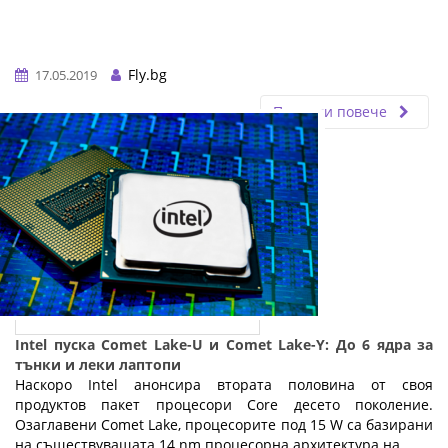
Fly.bg
17.05.2019
Прочети повече
Intel пуска Comet Lake-U и Comet Lake-Y: До 6 ядра за
тънки и леки лаптопи
Наскоро Intel анонсира втората половина от своя
продуктов пакет процесори Core десето поколение.
Озаглавени Comet Lake, процесорите под 15 W са базирани
на съществуващата 14 nm процесорна архитектура на ...…