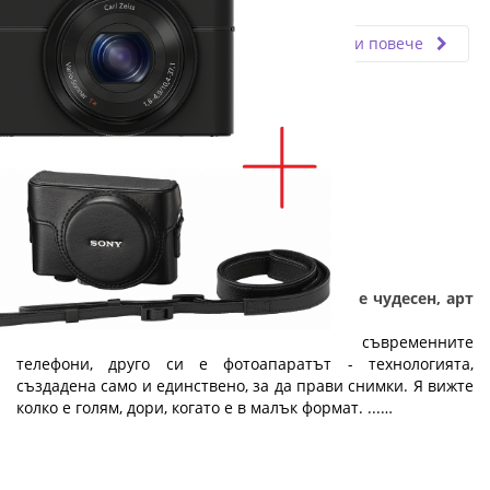
Fly.bg
11.09.2020
Прочети повече
Подарък за абитуриенти - Фотоапаратът е чудесен, арт
подарък за абитуриентски бал
Колкото и да са добри камерите на съвременните
телефони, друго си е фотоапаратът - технологията,
създадена само и единствено, за да прави снимки. Я вижте
колко е голям, дори, когато е в малък формат. ...…