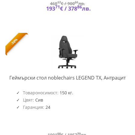
17
01
460
€ /
900
лв.
71
86
193
€ /
378
лв.
-58%
NOB
Геймърски стол noblechairs LEGEND TX, Антрацит
GAG
287
Товароносимост:
150 кг.
Цвят:
Сив
Гаранция:
24
00
79
1001
€ /
1957
лв.