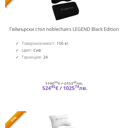
NOB
Геймърски стол noblechairs LEGEND Black Edition
GAG
283
Товароносимост:
150 кг.
Цвят:
Сив
Гаранция:
24
99
35
1100
€ /
2153
лв.
45
74
524
€ /
1025
лв.
-51%