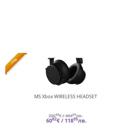
-71%
TLL-
MS Xbox WIRELESS HEADSET
00031
60
07
206
€ /
404
лв.
82
95
60
€ /
118
лв.