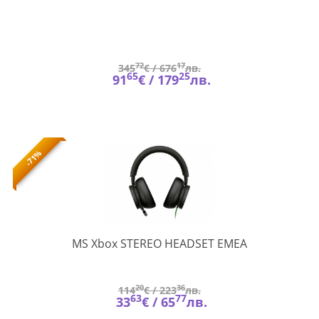
72
17
345
€ /
676
лв.
65
25
91
€ /
179
лв.
-71%
8LI-
MS Xbox STEREO HEADSET EMEA
00017
20
36
114
€ /
223
лв.
63
77
33
€ /
65
лв.