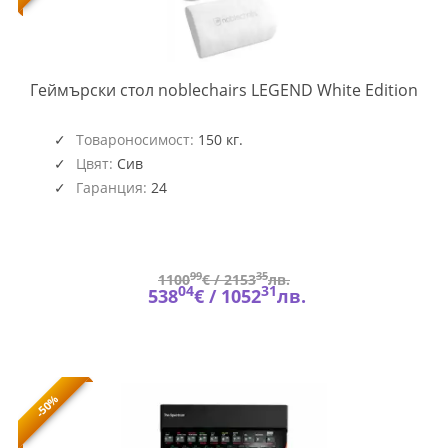
NOB
Геймърски стол noblechairs LEGEND White Edition
GAG
286
Товароносимост:
150 кг.
Цвят:
Сив
Гаранция:
24
99
35
1100
€ /
2153
лв.
04
31
538
€ /
1052
лв.
-50%