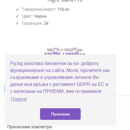
NLR-
S032
Товароносимост:
150 кг.
Цвят:
Черен
Гаранция:
24
16
89
983
€ /
1922
лв.
80
26
505
€ /
989
лв.
Fly.bg използва бисквитки за по- доброто
функциониране на сайта. Моля, прочетете как
съхраняваме и управляваме личните Ви
данни във връзка с регламент GDPR на ЕС и
...
1
2
3
4
5
11
►
с натискане на ПРИЕМИ, вие ги приемате
Повече
Топ категории
Приемам
ПРОМОЦИИ
Преносими компютри