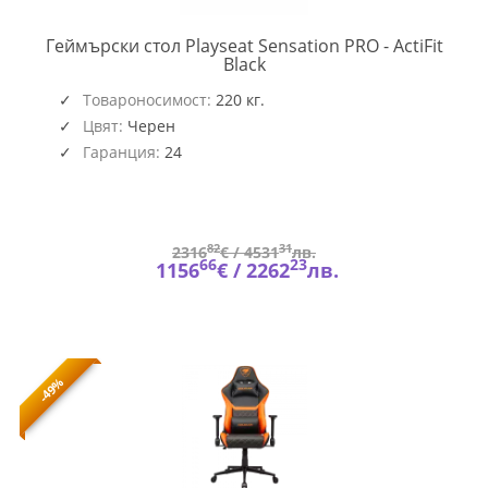
Геймърски стол Playseat Sensation PRO - ActiFit
PLAYSEAT-
Black
SENS-
PRO
Товароносимост:
220 кг.
Цвят:
Черен
Гаранция:
24
82
31
2316
€ /
4531
лв.
66
23
1156
€ /
2262
лв.
-49%