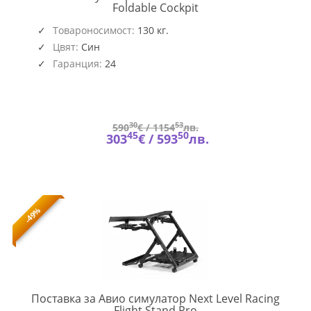
NEXT-
Foldable Cockpit
NLR-
S038
Товароносимост:
130 кг.
Цвят:
Син
Гаранция:
24
30
53
590
€ /
1154
лв.
45
50
303
€ /
593
лв.
-49%
Поставка за Авио симулатор Next Level Racing
NEXT-
Flight Stand Pro