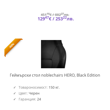
10
27
451
€ /
882
лв.
47
22
129
€ /
253
лв.
-60%
NOBL
Геймърски стол noblechairs HERO, Black Edition
GAGC
167
Товароносимост:
150 кг.
Цвят:
Черен
Гаранция:
24