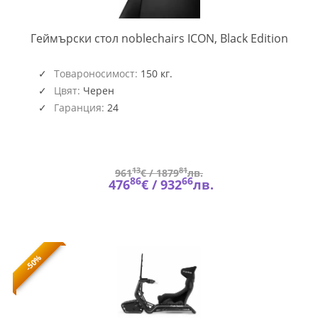
NOBL
Геймърски стол noblechairs ICON, Black Edition
GAGC
166
Товароносимост:
150 кг.
Цвят:
Черен
Гаранция:
24
13
81
961
€ /
1879
лв.
86
66
476
€ /
932
лв.
-50%