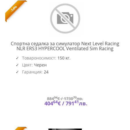
-54%
Спортна седалка за симулатор Next Level Racing
NEXT-
NLR ERS3 HYPERCOOL Ventilated Sim Racing
NLR-
E063
Товароносимост:
150 кг.
Цвят:
Черен
Гаранция:
24
94
79
884
€ /
1730
лв.
64
41
404
€ /
791
лв.