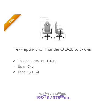
-55%
TX3-
Геймърски стол ThunderX3 EAZE Loft - Сив
CHAIR-
GAGC-
346
Товароносимост:
150 кг.
Цвят:
Сив
Гаранция:
24
47
88
431
€ /
843
лв.
71
86
193
€ /
378
лв.