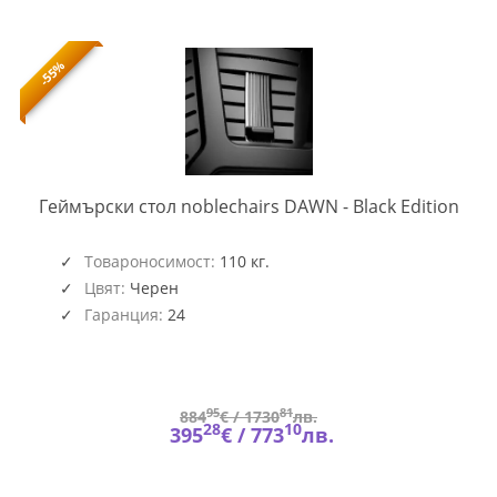
-55%
NOB
Геймърски стол noblechairs DAWN - Black Edition
GAG
405
Товароносимост:
110 кг.
Цвят:
Черен
Гаранция:
24
95
81
884
€ /
1730
лв.
28
10
395
€ /
773
лв.