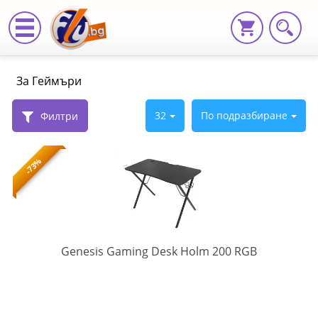
,
За Геймъри
За
Геймъри
32
По подразбиране
Филтри
|
-73%
Fly.bg
NDS-
Genesis Gaming Desk Holm 200 RGB
1606