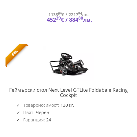
91
74
1133
€ /
2217
лв.
39
80
452
€ /
884
лв.
-59%
Геймърски стол Next Level GTLite Foldabale Racing
NEXT-
Cockpit
NLR-
S021
Товароносимост:
130 кг.
Цвят:
Черен
Гаранция:
24