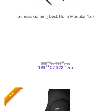
NDS-
Genesis Gaming Desk Holm Modular 120
2248
12
23
385
€ /
753
лв.
71
86
193
€ /
378
лв.
-50%