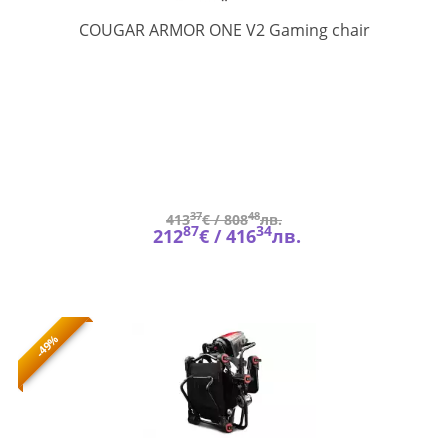
CGR-
COUGAR ARMOR ONE V2 Gaming chair
AO2
37
48
413
€ /
808
лв.
87
34
212
€ /
416
лв.
-49%