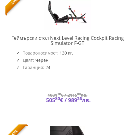
-53%
Геймърски стол Next Level Racing Cockpit Racing
NEXT-
Simulator F-GT
NLR-
S010
Товароносимост:
130 кг.
Цвят:
Черен
Гаранция:
24
38
00
1081
€ /
2115
лв.
80
26
505
€ /
989
лв.
-53%