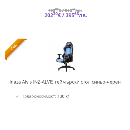
09
44
492
€ /
962
лв.
30
66
202
€ /
395
лв.
-59%
INZ-
Inaza Alvis INZ-ALVIS геймърски стол синьо-черен
ALVI
Товароносимост:
130 кг.