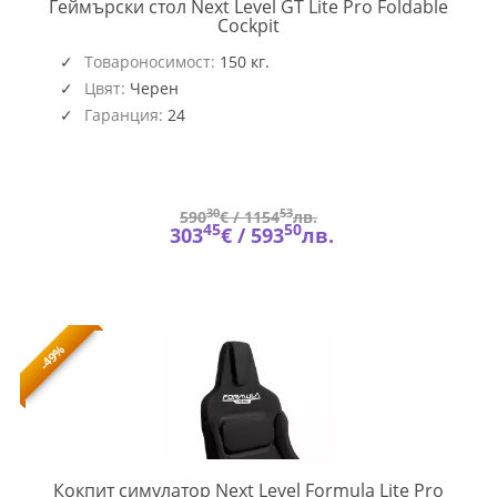
Геймърски стол Next Level GT Lite Pro Foldable
NEXT-
Cockpit
NLR-
S031
Товароносимост:
150 кг.
Цвят:
Черен
Гаранция:
24
30
53
590
€ /
1154
лв.
45
50
303
€ /
593
лв.
-49%
Кокпит симулатор Next Level Formula Lite Pro