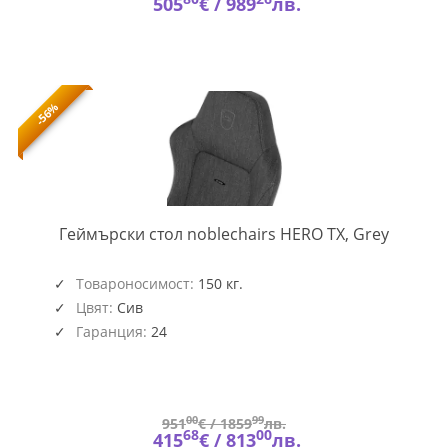
505
€ /
989
лв.
-56%
NOBLE-
Геймърски стол noblechairs HERO TX, Grey
GAGC-
238
Товароносимост:
150 кг.
Цвят:
Сив
Гаранция:
24
00
99
951
€ /
1859
лв.
68
00
415
€ /
813
лв.