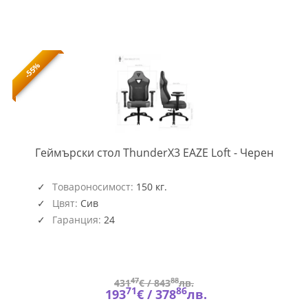
-55%
TX3-
Геймърски стол ThunderX3 EAZE Loft - Черен
CHAIR-
GAGC-
347
Товароносимост:
150 кг.
Цвят:
Сив
Гаранция:
24
47
88
431
€ /
843
лв.
71
86
193
€ /
378
лв.