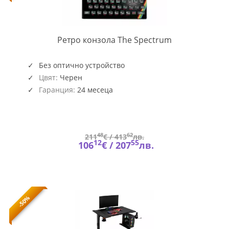
CONSOLE-
Ретро конзола The Spectrum
SPECTRUM
Без оптично устройство
Цвят:
Черен
Гаранция:
24 месеца
48
62
211
€ /
413
лв.
12
55
106
€ /
207
лв.
-50%