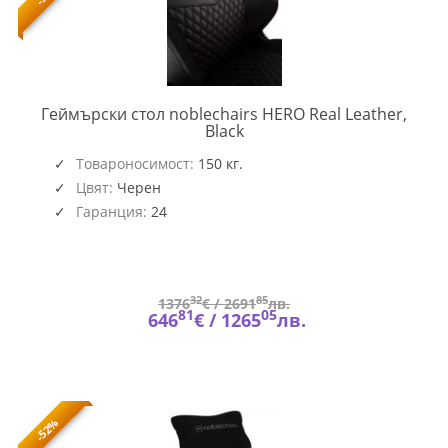
Геймърски стол noblechairs HERO Real Leather,
NOBLE-
Black
GAGC-
118
Товароносимост:
150 кг.
Цвят:
Черен
Гаранция:
24
32
85
1376
€ /
2691
лв.
81
05
646
€ /
1265
лв.
-52%