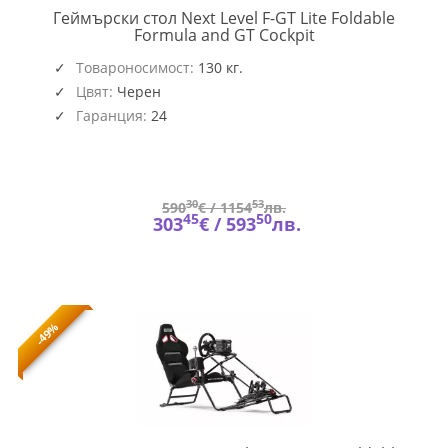
Геймърски стол Next Level F-GT Lite Foldable
NEXT-
Formula and GT Cockpit
NLR-
S015
Товароносимост:
130 кг.
Цвят:
Черен
Гаранция:
24
30
53
590
€ /
1154
лв.
45
50
303
€ /
593
лв.
-49%