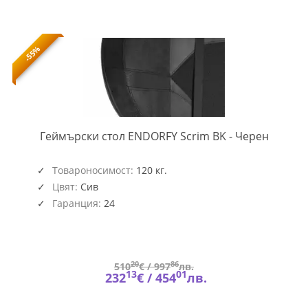
-55%
END-
Геймърски стол ENDORFY Scrim BK - Черен
CHAIR-
EY8A00
Товароносимост:
120 кг.
Цвят:
Сив
Гаранция:
24
20
86
510
€ /
997
лв.
13
01
232
€ /
454
лв.