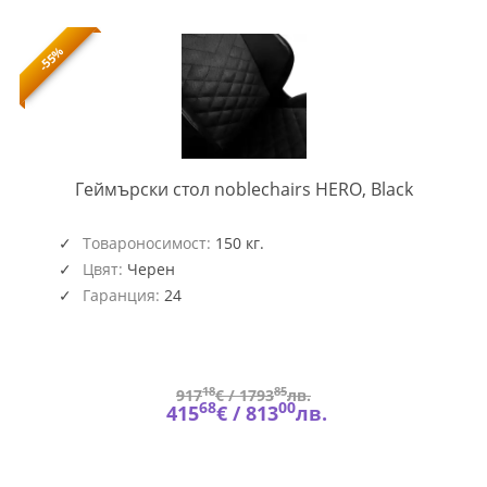
-55%
NOBLE-
Геймърски стол noblechairs HERO, Black
GAGC-
113
Товароносимост:
150 кг.
Цвят:
Черен
Гаранция:
24
18
85
917
€ /
1793
лв.
68
00
415
€ /
813
лв.