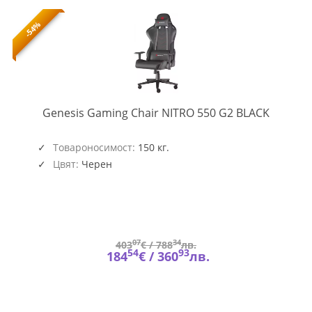
-54%
NFG-
Genesis Gaming Chair NITRO 550 G2 BLACK
2068
Товароносимост:
150 кг.
Цвят:
Черен
07
34
403
€ /
788
лв.
54
93
184
€ /
360
лв.