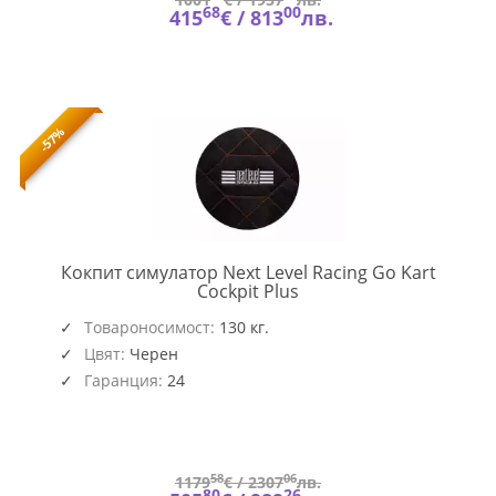
68
00
415
€ /
813
лв.
-57%
Кокпит симулатор Next Level Racing Go Kart
NEXT-
Cockpit Plus
NLR-
S034
Товароносимост:
130 кг.
Цвят:
Черен
Гаранция:
24
58
06
1179
€ /
2307
лв.
80
26