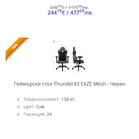
77
00
600
€ /
1175
лв.
19
59
244
€ /
477
лв.
-58%
TX3-
Геймърски стол ThunderX3 EAZE Mesh - Черен
CHAIR
GAGC
348
Товароносимост:
150 кг.
Цвят:
Сив
Гаранция:
24