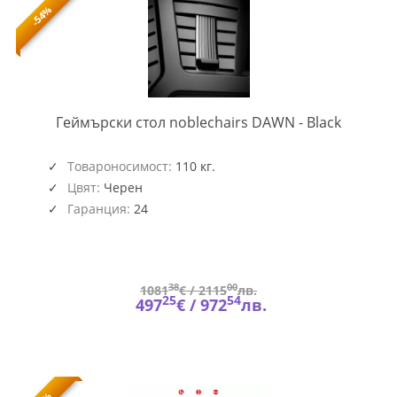
-54%
NOBLE-
Геймърски стол noblechairs DAWN - Black
GAGC-
400
Товароносимост:
110 кг.
Цвят:
Черен
Гаранция:
24
38
00
1081
€ /
2115
лв.
25
54
497
€ /
972
лв.