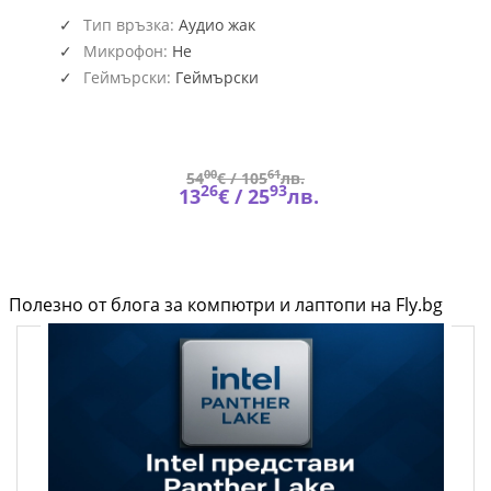
BE-
889
Тип връзка:
Аудио жак
(6022)
Микрофон:
Не
Геймърски:
Геймърски
00
61
54
€ /
105
лв.
26
93
13
€ /
25
лв.
Полезно от блога за компютри и лаптопи на Fly.bg