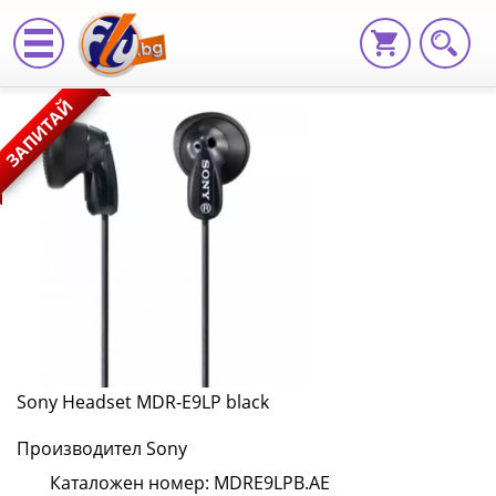
Sony
ЗАПИТАЙ
Headset
MDR-
E9LP
black
MDRE9LPB.AE
|
Fly.bg
Sony Headset MDR-E9LP black
Производител Sony
Каталожен номер: MDRE9LPB.AE