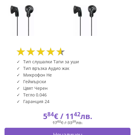
Тип слушалки Тапи за уши
Тип връзка Аудио жак
Микрофон Не
Геймърски
Цвят Черен
Тегло 0.046
Гаранция 24
84
42
5
€ /
11
лв.
02
29
17
€ /
33
лв.
Неналичен