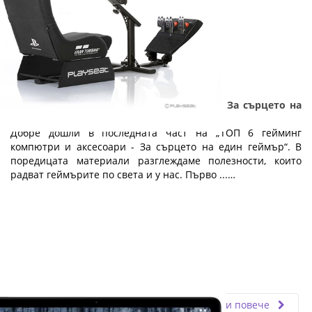
ТОП 6 гейминг компютри и аксесоари - За сърцето на
един геймър: Част 5
Добре дошли в последната част на „ТОП 6 гейминг
компютри и аксесоари - За сърцето на един геймър“. В
поредицата материали разглеждаме полезности, които
радват геймърите по света и у нас. Първо ...…
Fly.bg
15.04.2019
Прочети повече