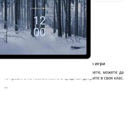
Nokia T21 - Дълготраен таблет за работа и игри
Независимо дали работите, учите или играете, можете да
го правите на таблет, който е сред най-добрите в своя клас.
…