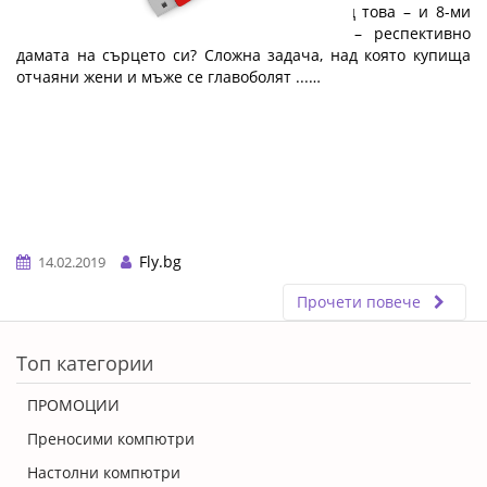
14 февруари приближава неумолимо. След това – и 8-ми
март. Какво да купиш на половинката – респективно
дамата на сърцето си? Сложна задача, над която купища
отчаяни жени и мъже се главоболят ...…
Fly.bg
14.02.2019
Прочети повече
ERROR5
Топ категории
ПРОМОЦИИ
Преносими компютри
Настолни компютри