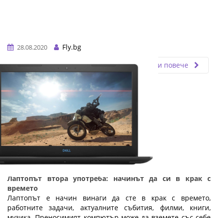
Fly.bg
28.08.2020
Прочети повече
Лаптопът втора употреба: начинът да си в крак с
времето
Лаптопът е начин винаги да сте в крак с времето,
работните задачи, актуалните събития, филми, книги,
музика. Преносимият компютър може да вземете със себе