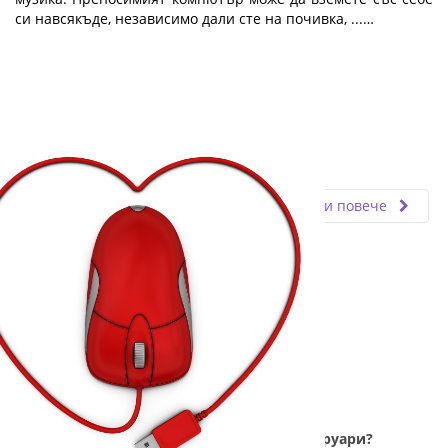
си навсякъде, независимо дали сте на почивка, ...…
Fly.bg
02.05.2019
Прочети повече
А вие? Избрахте ли подарък за 14-ти февруари?