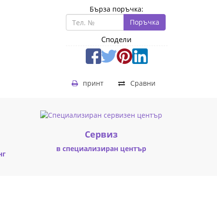
Бърза поръчка:
Поръчка
Сподели
принт
Сравни
Cервиз
в специализиран център
нг