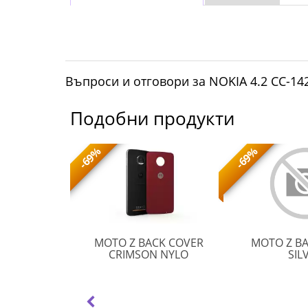
Въпроси и отговори за NOKIA 4.2 CC-142
Подобни продукти
-69%
-69%
ION LEATHER
MOTO Z BACK COVER
MOTO Z B
VISION
MOTO
CH
CRIMSON NYLO
SIL
LEATHER
Z
POUCH
BACK
COVER
CRIMSON