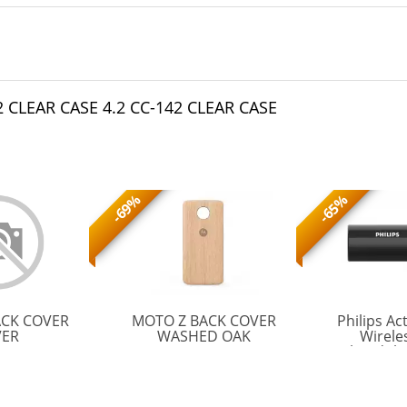
 CLEAR CASE 4.2 CC-142 CLEAR CASE
-69%
-65%
ACK COVER
MOTO Z BACK COVER
Philips Ac
MOTO
MOTO
VER
WASHED OAK
Wirele
Z
Z
headpho
BACK
BACK
waterproo
COVER
COVER
chargin
SILVER
WASHED
cleaning. P