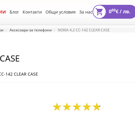
00
0
€ /
лв.
ИИ
Блог
Контакти
Общи условия
За нас
ри
Аксесоари за телефони
NOKIA 4.2 CC-142 CLEAR CASE
 CASE
CC-142 CLEAR CASE
12
88
15