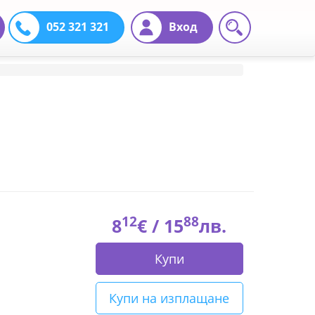
052 321 321
Вход
12
88
8
€ /
15
лв.
Купи
Купи на изплащане