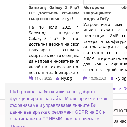
Samsung Galaxy Z Flip7
Моторола обя
FE: Достъпен сгъваем
завръщането 
смартфон вече е тук!
модела Defy
Устройството има 6
На 10 юли 2025 г.
инчов екран с 
Samsung представи
резолюция, 8MP се
Galaxy Z Flip7 FE – по-
камера и конфигура
достъпна версия на своя
от три камери на гъ
популярен сгъваем
състоящи се от е
смартфон, която обещава
48MP широкоъгъле
да направи иновативния
два 2MP - единия
дизайн и технологии по-
сензор за дълбочин
достъпни за българските
другият е макро ...…
потребители. Тази
Fly.bg
Fly.bg
11.07.2025
18.06.2021
новина е идеална за
Прочети повече
Прочети повече
феновете на
Fly.bg използва бисквитки за по- доброто
технологиите, които
функциониране на сайта. Моля, прочетете как
искат да изпробват
ERROR5
съхраняваме и управляваме личните Ви
сгъваемия форм-фактор
Топ категории
Относ
без да плащат премиум
данни във връзка с регламент GDPR на ЕС и
цената на флагманските
с натискане на ПРИЕМИ, вие ги приемате
ПРОМОЦИИ
За нас
модели.
Повече