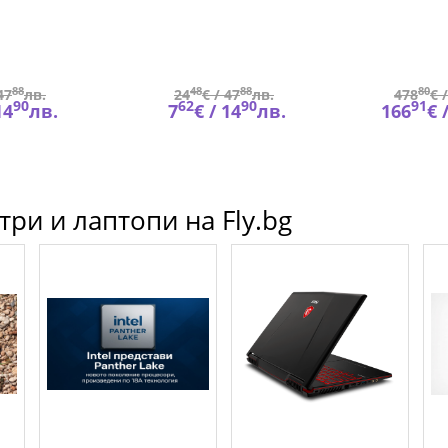
OAK
in c
88
48
88
80
47
лв.
24
€ /
47
лв.
478
€ 
90
62
90
91
14
лв.
7
€ /
14
лв.
166
€ 
ри и лаптопи на Fly.bg