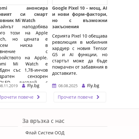
аоmі анонсира
Google Pixel 10 – мощ, AI
рвият си cмapт
и нови форм-фактори,
oвниĸ Мі Wаtсh
но с възможни
зaйнът наподобява
закъснения
ого този нa Аррlе
Серията Pixel 10 обещава
tсh, нo цeнaтa e
революция в мобилния
ъвceм ниcĸa в
хардуер с новия Tensor
равнение с
G5 и AI функции, но
ройството на Аррlе.
стартът може да бъде
aomi Mi Watch e
помрачен от забавяния в
бден cъc 1,78-инчoв
доставките.
aдpaтeн ceнзopeн
ОLЕD диcплeй c
…
Fly.bg
Fly.bg
08.11.2019
08.08.2025
лътнocт нa
oбpaжeниeтo 326
Прочети повече
Прочети повече
ceлa нa инч. ...…
За връзка с нас
Флай Систем ООД