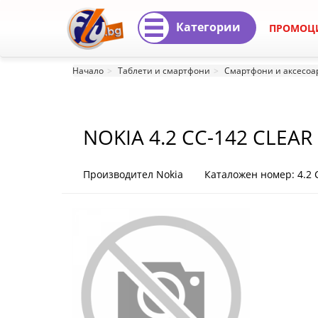
Категории
ПРОМОЦ
NOKIA
Начало
Таблети и смартфони
Смартфони и аксесоа
4.2
CC-
NOKIA 4.2 CC-142 CLEAR
142
CLEAR
Производител Nokia
Каталожен номер: 4.2 
CASE
4.2
CC-
142
CLEAR