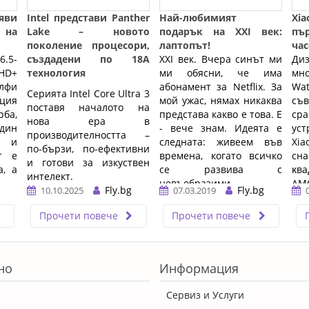
ви
Intel представи Panther
Най-любимият
Хі
на
Lake – новото
подарък на XXI век:
пъ
поколение процесори,
лаптопът!
чac
.5-
създадени по 18A
XXI век. Вчера синът ми
Ди
HD+
технология
ми обясни, че има
мн
лфи
абонамент за Netflix. За
Wа
Серията Intel Core Ultra 3
ция
мой ужас, нямах никаква
c
поставя началото на
рба,
представа какво е това. Е
с
нова ера в
дин
- вече знам. Идеята е
уст
производителността –
н и
следната: живеем във
Xi
по-бързи, по-ефективни
т е
времена, когато всичко
сна
и готови за изкуствен
а, а
се развива с
ĸв
интелект.
невъобразими ...…
АМ
Fly.bg
Fly.bg
10.10.2025
07.03.2019
…
п
из
Прочети повече
Прочети повече
пиĸ
но
Информация
Сервиз и Услуги