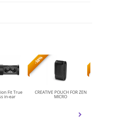
-58%
-50%
tion Fit True
CREATIVE POUCH FOR ZEN
LOGITEC
POUCH
ss in-ear
MICRO
Recei
FOR
nes, IPX5
ZEN
f, Portable
MICRO
g case, UV
lace earpieces