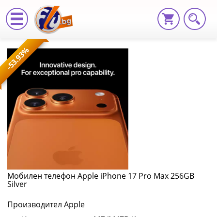
Мобилен
-53.93%
телефон
Apple
iPhone
17
Pro
Max
256GB
Мобилен телефон Apple iPhone 17 Pro Max 256GB
Silver
Silver
Производител Apple
MFYM4ZD/A