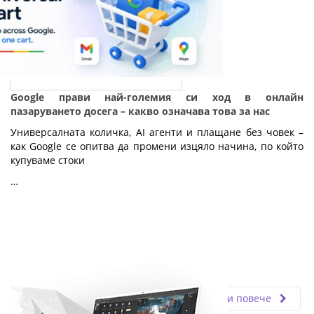
Google прави най-големия си ход в онлайн
пазаруването досега – какво означава това за нас
Универсалната количка, AI агенти и плащане без човек – 
как Google се опитва да промени изцяло начина, по който 
купуваме стоки
…
Fly.bg
22.05.2026
Прочети повече