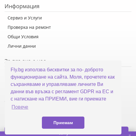
Информация
Сервиз и Услуги
Проверка на ремонт
Общи Условия
Лични данни
За връзка с нас
Fly.bg използва бисквитки за по- доброто
Флай Систем ООД
функциониране на сайта. Моля, прочетете как
гр. Варна, ул. Каймакчалан 10А
съхраняваме и управляваме личните Ви
тел: 052 321 321
данни във връзка с регламент GDPR на ЕС и
с натискане на ПРИЕМИ, вие ги приемате
office@fly.bg
Повече
Приемам
Купи
© 2026 Fly.bg Всички права запазени
изработка
dgsoft.eu