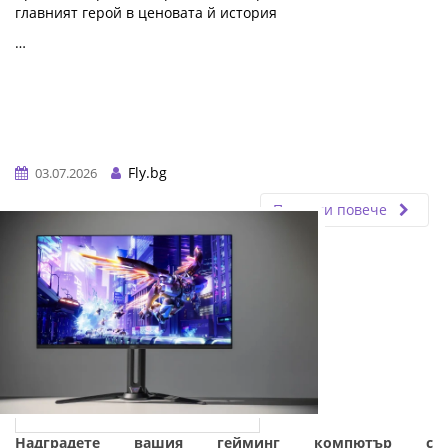
главният герой в ценовата й история
…
Fly.bg
03.07.2026
Прочети повече
Надградете вашия гейминг компютър с