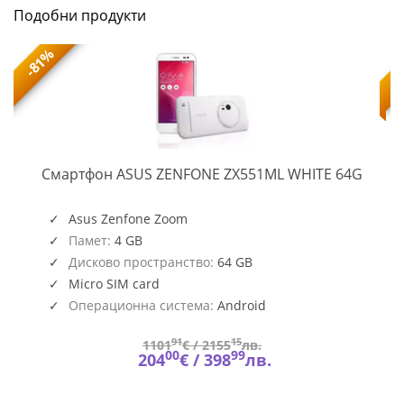
Подобни продукти
-81%
ZENF
Смартфон ASUS ZENFONE ZX551ML WHITE 64G
ZX55
WHIT
64G
Asus Zenfone Zoom
K
Памет:
4 GB
Дисково пространство:
64 GB
Micro SIM card
Операционна система:
Android
91
15
1101
€ /
2155
лв.
00
99
204
€ /
398
лв.