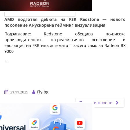
AMD подготвя дебюта на FSR Redstone — новото
поколение AI-ускорена гейминг визуализация
Подзаглавие: Redstone обещава по-висока
производителност, по-реалистично осветление и
еволюция на FSR екосистемата – засега само за Radeon RX
9000
…
Fly.bg
21.11.2025
Прочети повече