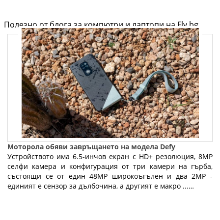
Полезно от блога за компютри и лаптопи на Fly.bg
Моторола обяви завръщането на модела Defy
Устройството има 6.5-инчов екран с HD+ резолюция, 8MP
селфи камера и конфигурация от три камери на гърба,
състоящи се от един 48MP широкоъгълен и два 2MP -
единият е сензор за дълбочина, а другият е макро ...…