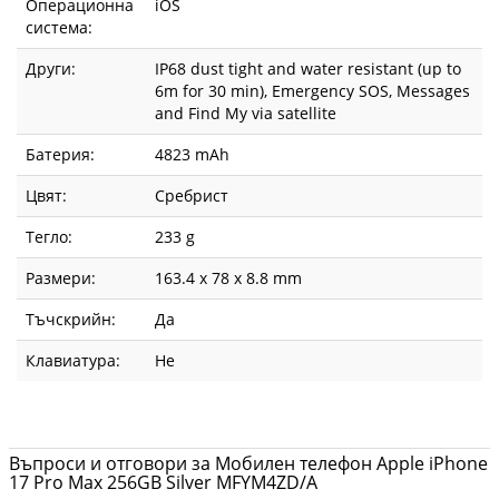
Операционна
iOS
система:
Други:
IP68 dust tight and water resistant (up to
6m for 30 min), Emergency SOS, Messages
and Find My via satellite
Батерия:
4823 mAh
Цвят:
Сребрист
Тегло:
233 g
Размери:
163.4 x 78 x 8.8 mm
Тъчскрийн:
Да
Клавиатура:
Не
Въпроси и отговори за Мобилен телефон Apple iPhone
17 Pro Max 256GB Silver MFYM4ZD/A