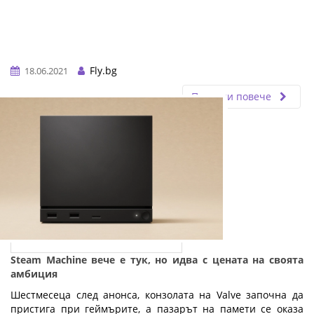
Fly.bg
18.06.2021
Прочети повече
Steam Machine вече е тук, но идва с цената на своята
амбиция
Шестмесеца след анонса, конзолата на Valve започна да
пристига при геймърите, а пазарът на памети се оказа