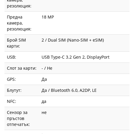
резолюция:
Предна
18 MP
камера,
резолюция:
Брой SIM
2 / Dual SIM (Nano-SIM + eSIM)
карти:
USB:
USB Type-C 3.2 Gen 2, DisplayPort
Слот за карти:
- / Не
GPS:
Да
Блутут:
Да / Bluetooth 6.0, A2DP, LE
NFC:
да
Сензор за
не
пръстов
отпечатък: