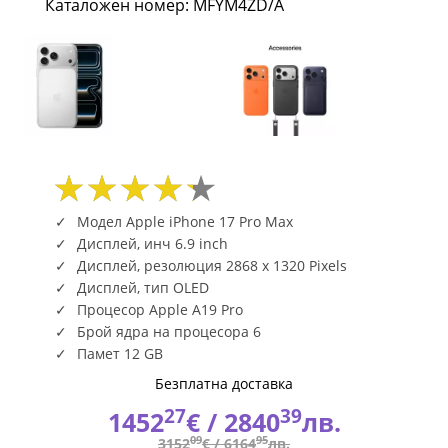
Каталожен номер: MFYM4ZD/A
|
Fly.bg
Модел Apple iPhone 17 Pro Max
Дисплей, инч 6.9 inch
Дисплей, резолюция 2868 x 1320 Pixels
Дисплей, тип OLED
Процесор Apple A19 Pro
Брой ядра на процесора 6
Памет 12 GB
Безплатна доставка
27
39
1452
€ /
2840
лв.
09
95
3152
€ /
6164
лв.