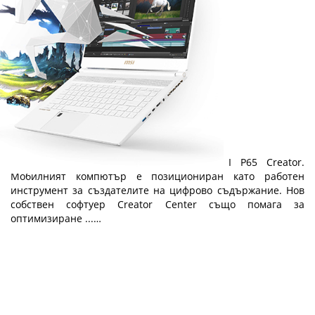
MSI P65 Creator
Представяме ви елегантния лаптоп MSI P65 Creator.
Мобилният компютър е позициониран като работен
инструмент за създателите на цифрово съдържание. Нов
собствен софтуер Creator Center също помага за
оптимизиране ...…