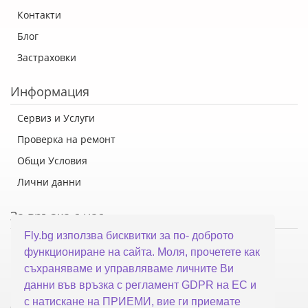
Контакти
Блог
Застраховки
Информация
Сервиз и Услуги
Проверка на ремонт
Общи Условия
Лични данни
За връзка с нас
Fly.bg използва бисквитки за по- доброто
Флай Систем ООД
функциониране на сайта. Моля, прочетете как
гр. Варна, ул. Каймакчалан 10А
съхраняваме и управляваме личните Ви
тел: 052 321 321
данни във връзка с регламент GDPR на ЕС и
с натискане на ПРИЕМИ, вие ги приемате
office@fly.bg