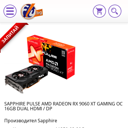
SAPPHIRE
ЗАПИТАЙ
PULSE
AMD
RADEON
RX
9060
XT
GAMING
SAPPHIRE PULSE AMD RADEON RX 9060 XT GAMING OC
16GB DUAL HDMI / DP
OC
Производител Sapphire
16GB