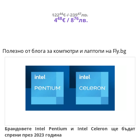
44
47
122
€ /
239
лв.
48
76
4
€ /
8
лв.
Полезно от блога за компютри и лаптопи на Fly.bg
Брандовете Intel Pentium и Intel Celeron ще бъдaт
спрени през 2023 година