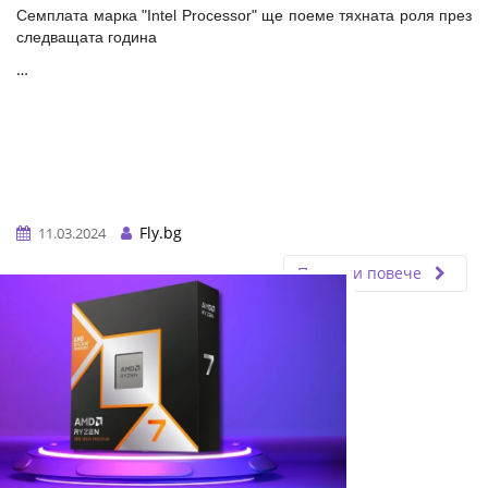
Семплата марка "Intel Processor" ще поеме тяхната роля през
следващата година
…
Fly.bg
11.03.2024
Прочети повече