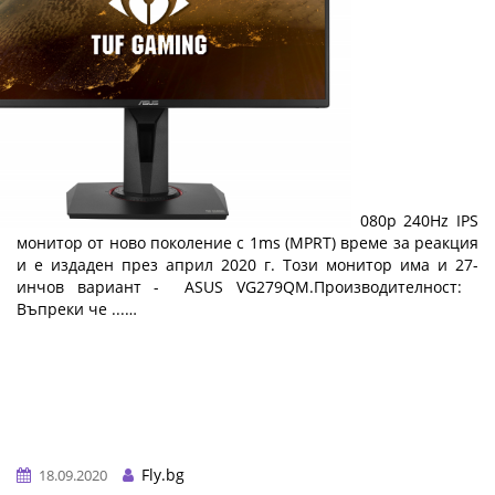
Ревю на ASUS TUF Gaming VG259QM
ASUS TUF Gaming VG259QM е 24.5-инчов 1080p 240Hz IPS
монитор от ново поколение с 1ms (MPRT) време за реакция
и е издаден през април 2020 г. Този монитор има и 27-
инчов вариант - ASUS VG279QM.Производителност:
Въпреки че ...…
Fly.bg
18.09.2020