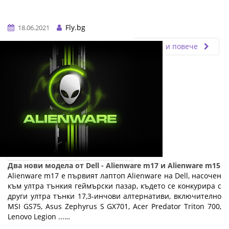
Fly.bg
18.06.2021
Прочети повече
Два нови модела от Dell - Alienware m17 и Alienware m15
Alienware m17 е първият лаптоп Alienware на Dell, насочен
към ултра тънкия геймърски пазар, където се конкурира с
други ултра тънки 17,3-инчови алтернативи, включително
MSI GS75, Asus Zephyrus S GX701, Acer Predator Triton 700,
Lenovo Legion ...…