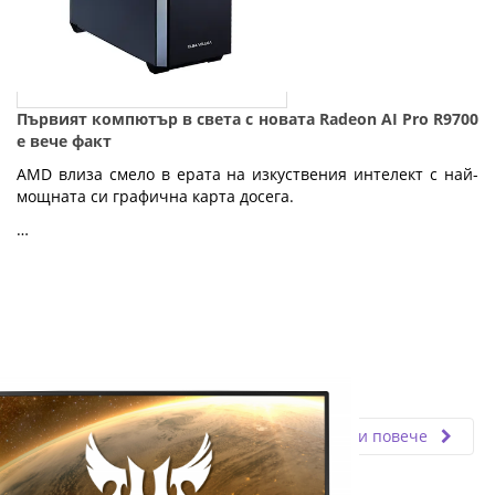
Първият компютър в света с новата Radeon AI Pro R9700
е вече факт
AMD влиза смело в ерата на изкуствения интелект с най-
мощната си графична карта досега.
…
Fly.bg
29.08.2025
Прочети повече