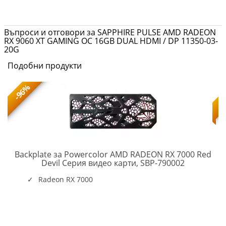
Въпроси и отговори за SAPPHIRE PULSE AMD RADEON
RX 9060 XT GAMING OC 16GB DUAL HDMI / DP 11350-03-
20G
Подобни продукти
-96%
CNRTX2000ADA-
Backplate за Powercolor AMD RADEON RX 7000 Red
B
PC-
Devil Серия видео карти, SBP-790002
VC-
AC-
Radeon RX 7000
SBP-
790002