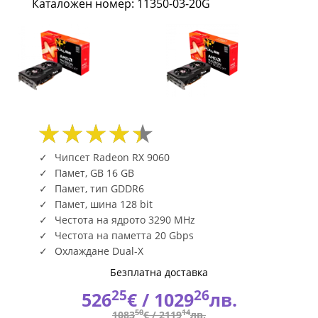
Каталожен номер: 11350-03-20G
DUAL
HDMI
/
DP
11350-
03-
Чипсет Radeon RX 9060
Памет, GB 16 GB
20G
Памет, тип GDDR6
Памет, шина 128 bit
|
Честота на ядрото 3290 MHz
Fly.bg
Честота на паметта 20 Gbps
Охлаждане Dual-X
Безплатна доставка
25
26
526
€ /
1029
лв.
50
14
1083
€ /
2119
лв.