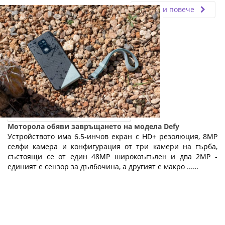
Прочети повече
Моторола обяви завръщането на модела Defy
Устройството има 6.5-инчов екран с HD+ резолюция, 8MP
селфи камера и конфигурация от три камери на гърба,
състоящи се от един 48MP широкоъгълен и два 2MP -
единият е сензор за дълбочина, а другият е макро ...…