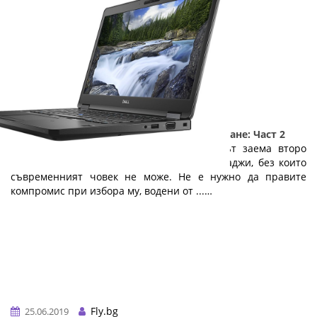
5 причини да изберете лаптоп на изплащане: Част 2
Веднага след мобилния телефон, лаптопът заема второ
място в класацията на технологичните джаджи, без които
съвременният човек не може. Не е нужно да правите
компромис при избора му, водени от ...…
Fly.bg
25.06.2019