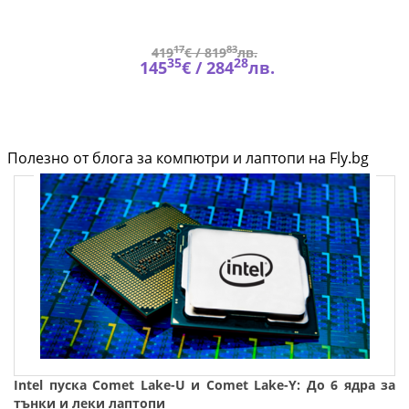
17
83
419
€ /
819
лв.
35
28
145
€ /
284
лв.
Полезно от блога за компютри и лаптопи на Fly.bg
Intel пуска Comet Lake-U и Comet Lake-Y: До 6 ядра за
тънки и леки лаптопи