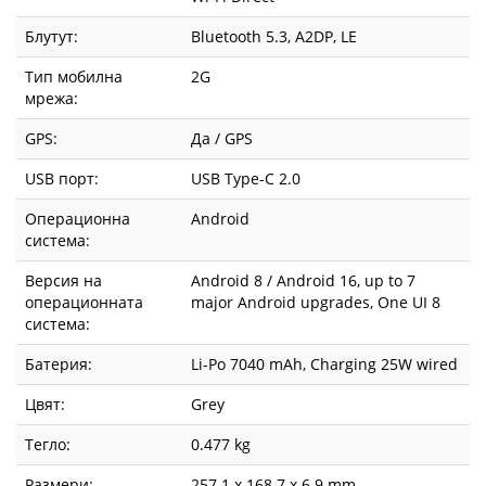
Блутут:
Bluetooth 5.3, A2DP, LE
Тип мобилна
2G
мрежа:
GPS:
Да / GPS
USB порт:
USB Type-C 2.0
Операционна
Android
система:
Версия на
Android 8 / Android 16, up to 7
операционната
major Android upgrades, One UI 8
система:
Батерия:
Li-Po 7040 mAh, Charging 25W wired
Цвят:
Grey
Тегло:
0.477 kg
Размери:
257.1 x 168.7 x 6.9 mm