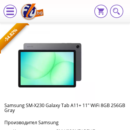
Samsung
-54.82%
SM-
X230
Galaxy
Tab
A11+
11"
WiFi
Samsung SM-X230 Galaxy Tab A11+ 11" WiFi 8GB 256GB
Gray
8GB
Производител Samsung
256GB