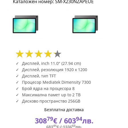
Каталожен номер: SM-X230NZAPEUE
Gray
SM-
X230NZAPEUE
|
Fly.bg
Дисплей, inch 11.0" (27.94 cm)
Дисплей, резолюция 1920 x 1200
Дисплей, тип TFT
Процесор Mediatek Dimensity 7300
Брой ядра на процесора 8
Максимална памет up to 2 TB
Дисково пространство 256GB
Безплатна доставка
79
94
308
€ /
603
лв.
41
63
683
€ /
1336
лв.