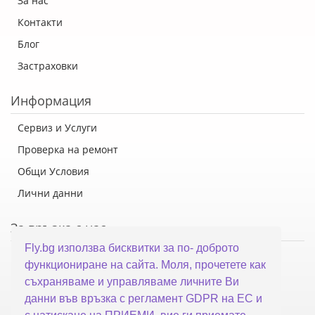
За нас
Контакти
Блог
Застраховки
Информация
Сервиз и Услуги
Проверка на ремонт
Общи Условия
Лични данни
За връзка с нас
Fly.bg използва бисквитки за по- доброто
Флай Систем ООД
функциониране на сайта. Моля, прочетете как
гр. Варна, ул. Каймакчалан 10А
съхраняваме и управляваме личните Ви
тел: 052 321 321
данни във връзка с регламент GDPR на ЕС и