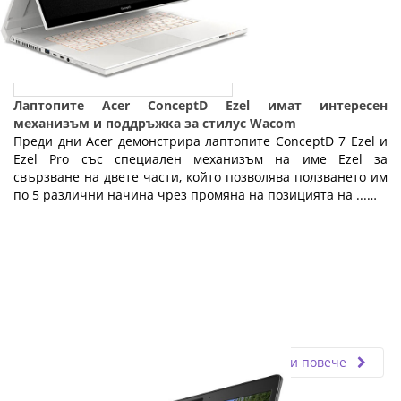
Лаптопите Acer ConceptD Ezel имат интересен
механизъм и поддръжка за стилус Wacom
Преди дни Acer демонстрира лаптопите ConceptD 7 Ezel и
Ezel Pro със специален механизъм на име Ezel за
свързване на двете части, който позволява ползването им
по 5 различни начина чрез промяна на позицията на ...…
Fly.bg
17.01.2020
Прочети повече