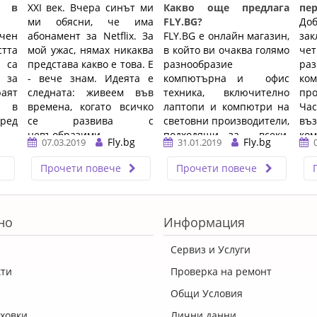
т в
XXI век. Вчера синът ми
Какво още предлага
пер
ми обясни, че има
FLY.BG?
Д
чен
абонамент за Netflix. За
FLY.BG е онлайн магазин,
зак
стта
мой ужас, нямах никаква
в който ви очаква голямо
че
 са
представа какво е това. Е
разнообразие
ра
 за
- вече знам. Идеята е
компютърна и офис
ко
раят
следната: живеем във
техника, включително
про
я в
времена, когато всичко
лаптопи и компютри на
Час
Сред
се развива с
световни производители,
в
невъобразими ...…
подходящи за всеки.
ко
Fly.bg
Fly.bg
07.03.2019
31.01.2019
ара,
При нас ще намерите ...
пр
…
све
Прочети повече
Прочети повече
но
Информация
Сервиз и Услуги
кти
Проверка на ремонт
Общи Условия
ховки
Лични данни