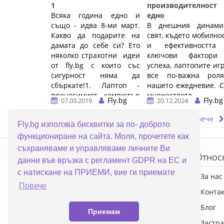
1
производителнос
Всяка година едно и
едно
също - идва 8-ми март.
В днешния динами
Какво да подарите на
свят, където мобилно
дамата до себе си? Ето
и ефективността
няколко страхотни идеи
ключови фактори
от fly.bg с които със
успеха, лаптопите иг
сигурност няма да
все по-важна рол
сбъркате!1. Лаптоп -
нашето ежедневие. 
преносимият компютър
множеството
Fly.bg
Fly.bg
07.03.2019
20.12.2024
означава ...…
предложения на паз
един ...…
Прочети повече
Прочети повече
Fly.bg използва бисквитки за по- доброто
функциониране на сайта. Моля, прочетете как
ERROR5
съхраняваме и управляваме личните Ви
Топ категории
Относ
данни във връзка с регламент GDPR на ЕС и
с натискане на ПРИЕМИ, вие ги приемате
ПРОМОЦИИ
За нас
Повече
Преносими компютри
Конта
Настолни компютри
Блог
Приемам
Смартфони
Застра