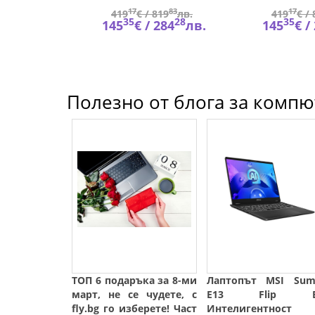
34
17
83
17
900
лв.
419
€ /
819
лв.
419
€ /
62
35
28
35
319
лв.
145
€ /
284
лв.
145
€ /
Полезно от блога за компют
ТОП 6 подаръка за 8-ми
Лаптопът MSI Sum
март, не се чудете, с
E13 Flip Ev
fly.bg го изберете! Част
Интелигентнос