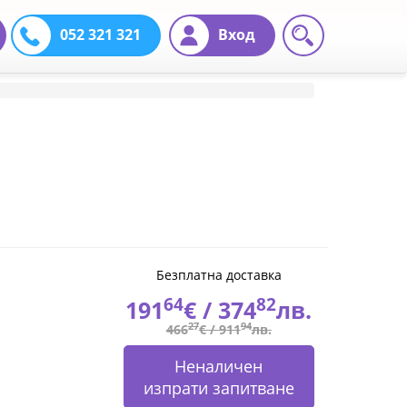
052 321 321
Вход
Безплатна доставка
64
82
191
€ /
374
лв.
27
94
466
€ /
911
лв.
Неналичен
изпрати запитване