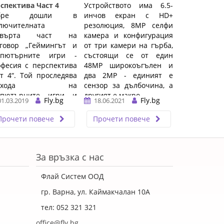
спектива Част 4
Устройството има 6.5-
обре дошли в
инчов екран с HD+
лючителната
резолюция, 8MP селфи
твърта част на
камера и конфигурация
зговор „Геймингът и
от три камери на гърба,
мпютърните игри -
състоящи се от един
фесия с перспектива
48MP широкоъгълен и
т 4“. Той проследява
два 2MP - единият е
ъзхода на
сензор за дълбочина, а
мпютърните игри и
другият е макро ...…
Fly.bg
Fly.bg
01.03.2019
18.06.2021
евръщането им в
товна ...…
Прочети повече
Прочети повече
За връзка с нас
Флай Систем ООД
гр. Варна, ул. Каймакчалан 10А
тел: 052 321 321
office@fly.bg