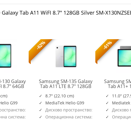
Galaxy Tab A11 WiFI 8.7" 128GB Silver SM-X130NZS
-62%
-61%
-130 Galaxy
Samsung SM-135 Galaxy
Samsung SM
I 8.7" 64GB
Tab A11 LTE 8.7" 128GB
Tab A11+ 
SM-
SM-
ver
Silver
128G
X130NZSAEUE
X135FZSEEUE
 cm)
8.7" (22.10 cm)
11.0" (27
Helio G99
MediaTek Helio G99
Mediatek
ространство:
Дисково пространство:
Дисково 
128GB
128GB
на система:
Операционна система:
Операцио
Android
Android