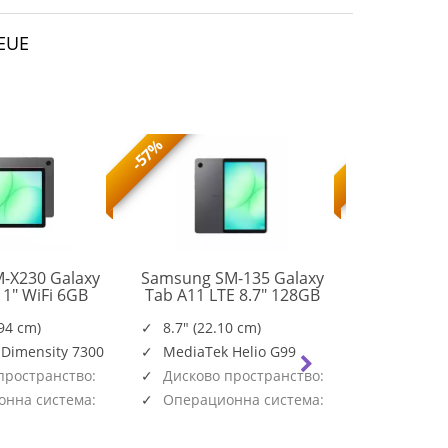
EEUE
-57%
-56%
-X230 Galaxy
Samsung SM-135 Galaxy
Samsung S
11" WiFi 6GB
Tab A11 LTE 8.7" 128GB
Tab A11+
SM-
SM-
B Gray
Gray
128G
X230NZAREUE
X135FZAEEUE
.94 cm)
8.7" (22.10 cm)
11.0" (2
 Dimensity 7300
MediaTek Helio G99
Mediate
пространство:
Дисково пространство:
Дисково
128GB
128GB
нна система:
Операционна система:
Операци
Android
Android