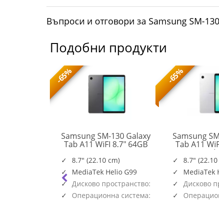
Въпроси и отговори за Samsung SM-130 
Подобни продукти
-65%
-65%
n Go S AMD
Samsung SM-130 Galaxy
Samsung SM
nch WUXGA
Tab A11 WiFI 8.7" 64GB
Tab A11 WiF
SM-
Touch sRGB
Gray
Sil
X130NZAAEUE
12GB PCIe
8.7" (22.10 cm)
8.7" (22.10
83L3001FBM
r White 2y
MediaTek Helio G99
MediaTek 
Дисково пространство:
Дисково п
64GB
64GB
Операционна система:
Операцион
Android
Android