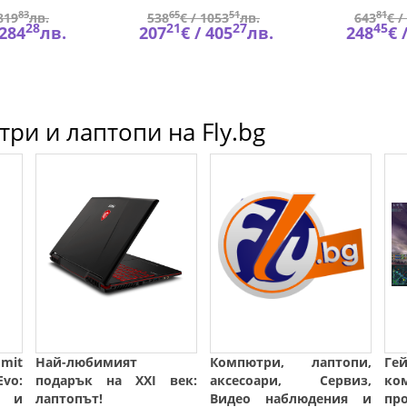
83
65
51
81
819
лв.
538
€ /
1053
лв.
643
€ /
28
21
27
45
284
лв.
207
€ /
405
лв.
248
€ 
ри и лаптопи на Fly.bg
mit
Най-любимият
Компютри, лаптопи,
Г
o:
подарък на XXI век:
аксесоари, Сервиз,
ко
т и
лаптопът!
Видео наблюдения и
п