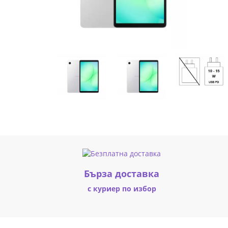
SM-
X130NZSEEUE
|
Fly.bg
Бърза доставка
с куриер по избор