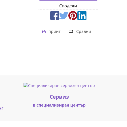
Сподели
принт
Сравни
Cервиз
в специализиран център
нг