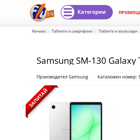
Категории
ПРОМОЦ
Samsung
Начало
Таблети и смартфони
Таблети и аксесоари
SM-
130
Samsung SM-130 Galaxy T
Galaxy
Tab
Производител Samsung
Каталожен номер:
A11
ЗАПИТАЙ
WiFI
8.7"
128GB
Silver