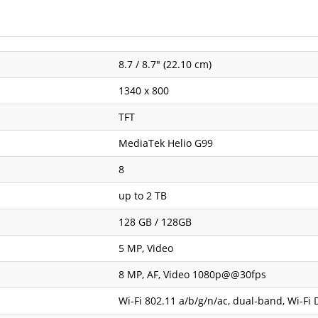
8.7 / 8.7" (22.10 cm)
1340 x 800
TFT
MediaTek Helio G99
8
up to 2 TB
128 GB / 128GB
5 MP, Video
8 MP, AF, Video 1080p@@30fps
Wi-Fi 802.11 a/b/g/n/ac, dual-band, Wi-Fi 