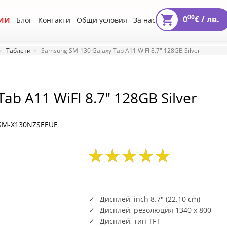
00
0
€ /
лв.
ИИ
Блог
Контакти
Общи условия
За нас
Таблети
Samsung SM-130 Galaxy Tab A11 WiFI 8.7" 128GB Silver
ab A11 WiFI 8.7" 128GB Silver
 SM-X130NZSEEUE
Дисплей, inch 8.7" (22.10 cm)
Дисплей, резолюция 1340 x 800
Дисплей, тип TFT