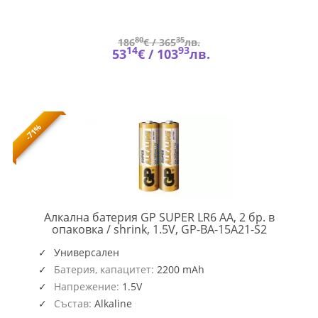
80
35
186
€ /
365
лв.
14
93
53
€ /
103
лв.
-71%
Алкална батерия GP SUPER LR6 AA, 2 бр. в
GP-
опаковка / shrink, 1.5V, GP-BA-15A21-S2
BA-
15A21-
Универсален
S2
Батерия, капацитет:
2200 mAh
Напрежение:
1.5V
Състав:
Alkaline