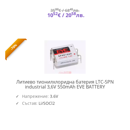
00
45
35
€ /
68
лв.
52
58
10
€ /
20
лв.
-70%
Литиево тионилхлоридна батерия LTC-5PN
EVE-
industrial 3,6V 550mAh EVE BATTERY
BL-
5PN-
Напрежение:
3.6V
S1
Състав:
Li/SOCl2