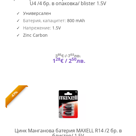
GP-
U4 /4 бр. в опаковка/ blister 1.5V
BM-
15G-
Универсален
U4
Батерия, капацитет:
800 mAh
Напрежение:
1.5V
Zinc Carbon
85
53
3
€ /
7
лв.
28
50
1
€ /
2
лв.
-67%
Цинк Манганова батерия MAXELL R14 /2 бр. в
ML-
блистер/ 1,5V