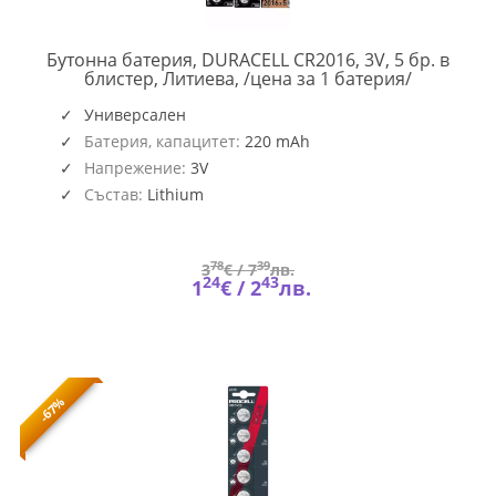
Бутонна батерия, DURACELL CR2016, 3V, 5 бр. в
DUR-
блистер, Литиева, /цена за 1 батерия/
BL-
CR2016-
Универсален
5PK
Батерия, капацитет:
220 mAh
Напрежение:
3V
Състав:
Lithium
78
39
3
€ /
7
лв.
24
43
1
€ /
2
лв.
-67%