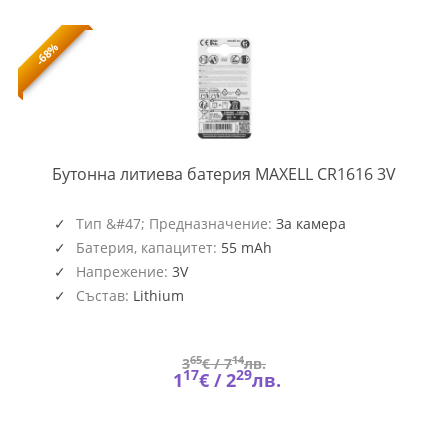
-68%
ML-
Бутонна литиева батерия MAXELL CR1616 3V
BL-
CR161
Тип &#47; Предназначение:
За камера
Батерия, капацитет:
55 mAh
Напрежение:
3V
Състав:
Lithium
65
14
3
€ /
7
лв.
17
29
1
€ /
2
лв.