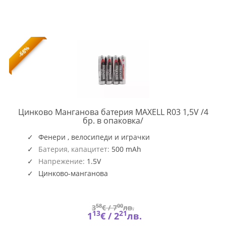
-68%
Цинково Манганова батерия MAXELL R03 1,5V /4
ML-
бр. в опаковка/
BM-
R03-
Фенери , велосипеди и играчки
4PK
Батерия, капацитет:
500 mAh
Напрежение:
1.5V
Цинково-манганова
58
00
3
€ /
7
лв.
13
21
1
€ /
2
лв.