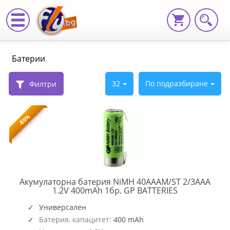
rezervni-
Батерии
chasti,
Батерии
32
По подразбиране
Филтри
|
-85%
Fly.bg
Акумулаторна батерия NiMH 40AAAM/ST 2/3AAA
GP-
1.2V 400mAh 1бр. GP BATTERIES
BR-
40AAAM-
Универсален
NIMH
Батерия, капацитет:
400 mAh