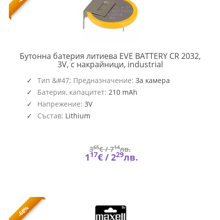
Бутонна батерия литиева EVE BATTERY CR 2032,
EVE-
3V, с накрайници, industrial
CR2032-
M0219-
Тип &#47; Предназначение:
За камера
LF
Батерия, капацитет:
210 mAh
Напрежение:
3V
Състав:
Lithium
65
14
3
€ /
7
лв.
17
29
1
€ /
2
лв.
-68%