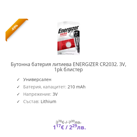
-69%
Бутонна батерия литиева ENERGIZER CR2032. 3V,
ENERG-
1pk блистер
BL-
CR2032
Универсален
Батерия, капацитет:
210 mAh
Напрежение:
3V
Състав:
Lithium
78
39
3
€ /
7
лв.
17
29
1
€ /
2
лв.