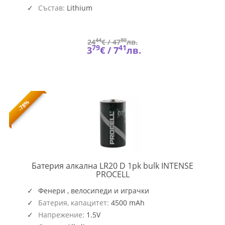
Състав:
Lithium
44
80
24
€ /
47
лв.
79
41
3
€ /
7
лв.
-78%
Батерия алкална LR20 D 1pk bulk INTENSE
PROCELL-
PROCELL
LR20-
1PK-
Фенери , велосипеди и играчки
INT
Батерия, капацитет:
4500 mAh
Напрежение:
1.5V