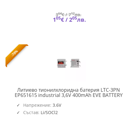
64
12
3
€ /
7
лв.
05
05
1
€ /
2
лв.
-70%
Литиево тионилхлоридна батерия LTC-3PN
EVE-
EP651615 industrial 3,6V 400mAh EVE BATTERY
BL-
EP651
Напрежение:
3.6V
LTC-
Състав:
Li/SOCl2
3PN