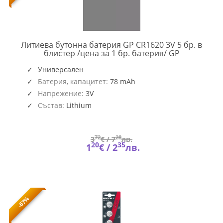
Литиева бутонна батерия GP CR1620 3V 5 бр. в
GP-
блистер /цена за 1 бр. батерия/ GP
BL-
CR1620-
Универсален
7U5
Батерия, капацитет:
78 mAh
Напрежение:
3V
Състав:
Lithium
72
28
3
€ /
7
лв.
20
35
1
€ /
2
лв.
-67%