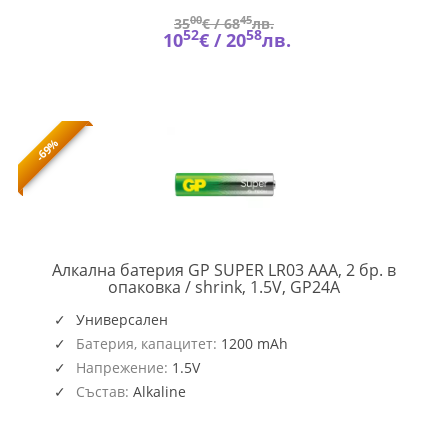
00
45
35
€ /
68
лв.
52
58
10
€ /
20
лв.
-69%
Алкална батерия GP SUPER LR03 AAA, 2 бр. в
GP-
опаковка / shrink, 1.5V, GP24A
BA-
24A21-
Универсален
S2
Батерия, капацитет:
1200 mAh
Напрежение:
1.5V
Състав:
Alkaline