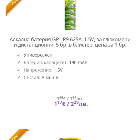
-68%
Алкална батерия GP LR9 625A, 1.5V, за глюкомери
GP-
и дистанционни, 5 бр. в блистер, цена за 1 бр.
BA-
PX625
Универсален
U5
Батерия, капацитет:
190 mAh
Напрежение:
1.5V
Състав:
Alkaline
65
14
3
€ /
7
лв.
17
29
1
€ /
2
лв.
-68%