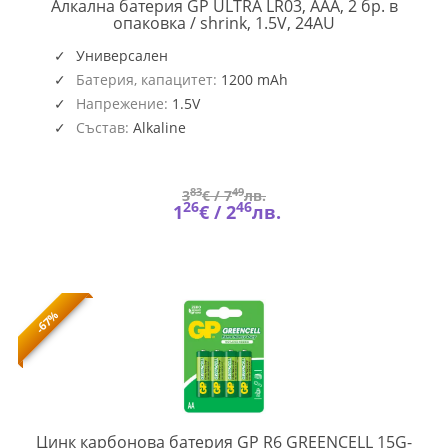
Алкална батерия GP ULTRA LR03, AAA, 2 бр. в
GP-
опаковка / shrink, 1.5V, 24AU
BA-
24AU21-
Универсален
S2
Батерия, капацитет:
1200 mAh
Напрежение:
1.5V
Състав:
Alkaline
83
49
3
€ /
7
лв.
26
46
1
€ /
2
лв.
-67%
Цинк карбонова батерия GP R6 GREENCELL 15G-