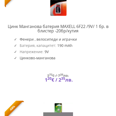
Цинк Манганова батерия MAXELL 6F22 /9V/ 1 бр. в
ML-
блистер -20бр/кутия
BM-
6F22
Фенери , велосипеди и играчки
Батерия, капацитет:
190 mAh
Напрежение:
9V
Цинково-манганова
72
28
3
€ /
7
лв.
20
35
1
€ /
2
лв.
-68%