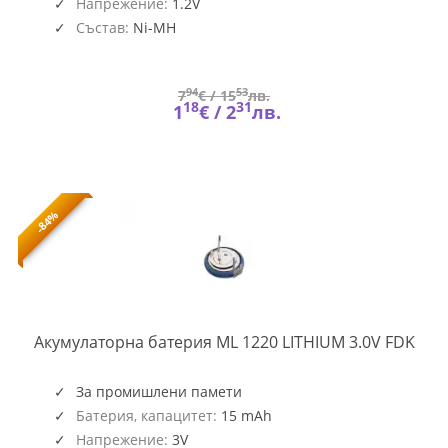
Напрежение:
1.2V
Състав:
Ni-MH
94
53
7
€ /
15
лв.
18
31
1
€ /
2
лв.
-84%
B-
Акумулаторна батерия ML 1220 LITHIUM 3.0V FDK
FDK
BR-
ML1
За промишлени памети
Батерия, капацитет:
15 mAh
Напрежение:
3V