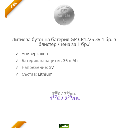
-68%
Литиева бутонна батерия GP CR1225 3V 1 бр. в
GP-
блистер /цена за 1 бр./
BL-
CR1225-
Универсален
7U1
Батерия, капацитет:
36 mAh
Напрежение:
3V
Състав:
Lithium
65
14
3
€ /
7
лв.
17
29
1
€ /
2
лв.