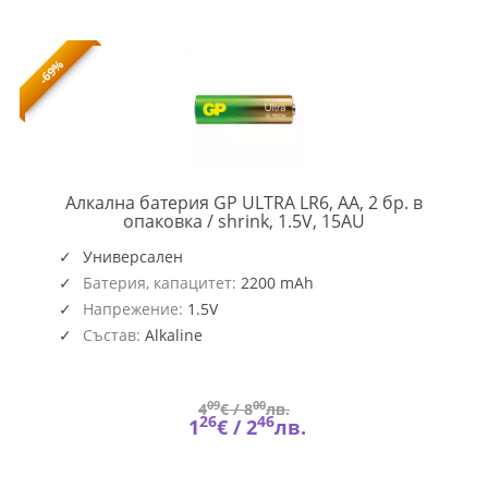
-69%
Алкална батерия GP ULTRA LR6, AA, 2 бр. в
GP-
опаковка / shrink, 1.5V, 15AU
BA-
15AU21-
Универсален
S2
Батерия, капацитет:
2200 mAh
Напрежение:
1.5V
Състав:
Alkaline
09
00
4
€ /
8
лв.
26
46
1
€ /
2
лв.