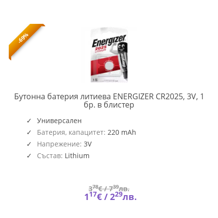
-69%
Бутонна батерия литиева ENERGIZER CR2025, 3V, 1
ENERG-
бр. в блистер
BL-
CR2025-
Универсален
1PK
Батерия, капацитет:
220 mAh
Напрежение:
3V
Състав:
Lithium
78
39
3
€ /
7
лв.
17
29
1
€ /
2
лв.