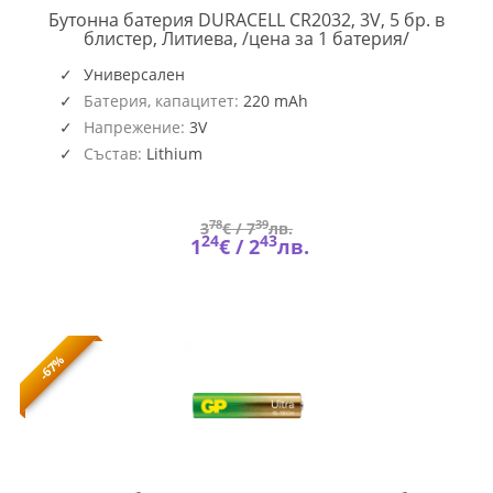
Бутонна батерия DURACELL CR2032, 3V, 5 бр. в
DUR-
блистер, Литиева, /цена за 1 батерия/
BL-
CR2032-
Универсален
5PK
Батерия, капацитет:
220 mAh
Напрежение:
3V
Състав:
Lithium
78
39
3
€ /
7
лв.
24
43
1
€ /
2
лв.
-67%