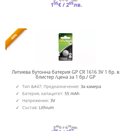
05
05
1
€ /
2
лв.
-69%
Литиева бутонна батерия GP CR 1616 3V 1 бр. в
GP-
блистер /цена за 1 бр./ GP
BL-
CR1616-
Тип &#47; Предназначение:
За камера
7U1
Батерия, капацитет:
55 mAh
Напрежение:
3V
Състав:
Lithium
45
75
3
€ /
6
лв.
06
07