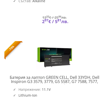
Състав:
Alkaline
22
86
13
€ /
25
лв.
97
81
2
€ /
5
лв.
-72%
Батерия за лаптоп GREEN CELL, Dell 33YDH, Dell
Inspiron G3 3579, 3779, G5 5587, G7 7588, 7577,
7773, 7778, 7779, 7786, Latitude 3380, 3480, 3490,
GC-
Напрежение:
3590, 15.2V, 3400mAh
11.1V
DELL-
Lithium-Ion
33YDH-
DE138