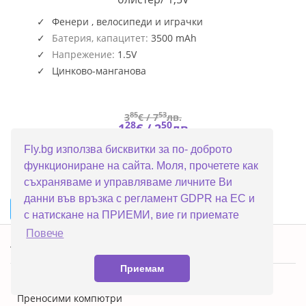
BM-
R14
Фенери , велосипеди и играчки
Батерия, капацитет:
3500 mAh
Напрежение:
1.5V
Цинково-манганова
85
53
3
€ /
7
лв.
28
50
1
€ /
2
лв.
Fly.bg използва бисквитки за по- доброто
функциониране на сайта. Моля, прочетете как
съхраняваме и управляваме личните Ви
данни във връзка с регламент GDPR на ЕС и
...
1
2
3
4
5
46
►
с натискане на ПРИЕМИ, вие ги приемате
Повече
Топ категории
Приемам
ПРОМОЦИИ
Преносими компютри