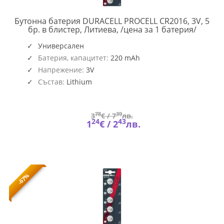
Бутонна батерия DURACELL PROCELL CR2016, 3V, 5
PROCEL
бр. в блистер, Литиева, /цена за 1 батерия/
CR2016
5PK
Универсален
Батерия, капацитет:
220 mAh
Напрежение:
3V
Състав:
Lithium
78
39
3
€ /
7
лв.
24
43
1
€ /
2
лв.
-67%