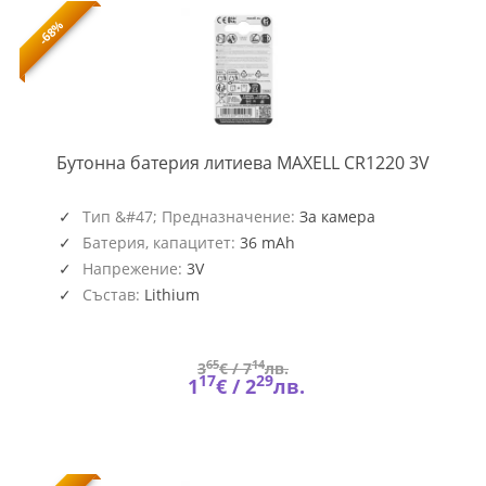
-68%
ML-
Бутонна батерия литиева MAXELL CR1220 3V
BL-
CR122
Тип &#47; Предназначение:
За камера
Батерия, капацитет:
36 mAh
Напрежение:
3V
Състав:
Lithium
65
14
3
€ /
7
лв.
17
29
1
€ /
2
лв.