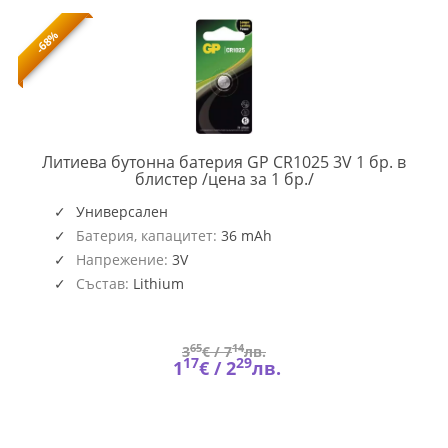
-68%
Литиева бутонна батерия GP CR1025 3V 1 бр. в
GP-
блистер /цена за 1 бр./
BL-
CR1025-
Универсален
7U1
Батерия, капацитет:
36 mAh
Напрежение:
3V
Състав:
Lithium
65
14
3
€ /
7
лв.
17
29
1
€ /
2
лв.