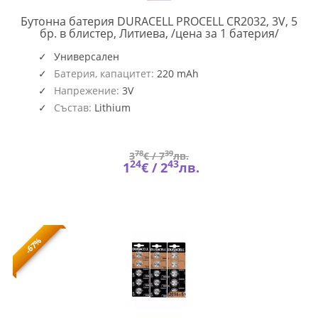
Бутонна батерия DURACELL PROCELL CR2032, 3V, 5
PROCEL
бр. в блистер, Литиева, /цена за 1 батерия/
CR2032
5PK
Универсален
Батерия, капацитет:
220 mAh
Напрежение:
3V
Състав:
Lithium
78
39
3
€ /
7
лв.
24
43
1
€ /
2
лв.
-67%