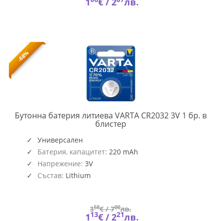
1
€ /
2
лв.
-68%
Бутонна батерия литиева VARTA CR2032 3V 1 бр. в
VARTA-
блистер
BL-
CR-
Универсален
2032-
Батерия, капацитет:
220 mAh
1PK
Напрежение:
3V
Състав:
Lithium
58
00
3
€ /
7
лв.
13
21
1
€ /
2
лв.