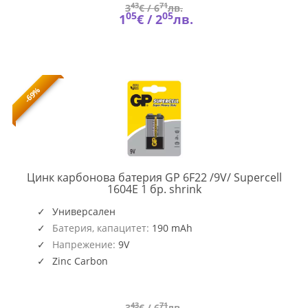
43
71
3
€ /
6
лв.
05
05
1
€ /
2
лв.
-69%
Цинк карбонова батерия GP 6F22 /9V/ Supercell
GP-
1604E 1 бр. shrink
BM-
1604S-
Универсален
B
Батерия, капацитет:
190 mAh
Напрежение:
9V
Zinc Carbon
43
71
3
€ /
6
лв.