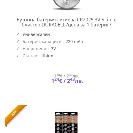
Бутонна батерия литиева CR2025 3V 5 бр. в
DUR-
блистер DURACELL /цена за 1 батерия/
BL-
CR2025-
Универсален
5PK
Батерия, капацитет:
220 mAh
Напрежение:
3V
Състав:
Lithium
78
39
3
€ /
7
лв.
24
43
1
€ /
2
лв.
-67%