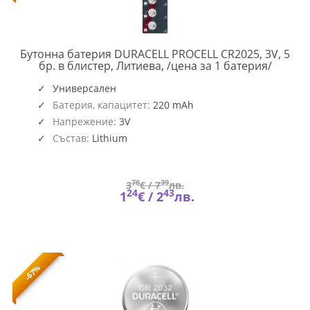
Бутонна батерия DURACELL PROCELL CR2025, 3V, 5
PROCEL
бр. в блистер, Литиева, /цена за 1 батерия/
CR2025
5PK
Универсален
Батерия, капацитет:
220 mAh
Напрежение:
3V
Състав:
Lithium
78
39
3
€ /
7
лв.
24
43
1
€ /
2
лв.
-67%