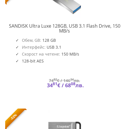
SANDISK Ultra Luxe 128GB, USB 3.1 Flash Drive, 150
SDCZ74-
MB/s
128G-
G46
Обем, GB:
128 GB
Интерфейс:
USB 3.1
Скорост на четене:
150 MB/s
128-bit AES
82
34
74
€ /
146
лв.
81
08
34
€ /
68
лв.
-52%