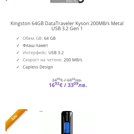
Kingston 64GB DataTraveler Kyson 200MB/s Metal
DTKN/64GB
USB 3.2 Gen 1
Обем, GB:
64 GB
Флаш памет
Интерфейс:
USB 3.2
Скорост на четене:
200 MB/s
Capless Design
Key Chain Hole
93
32
34
€ /
68
лв.
92
09
16
€ /
33
лв.
-52%