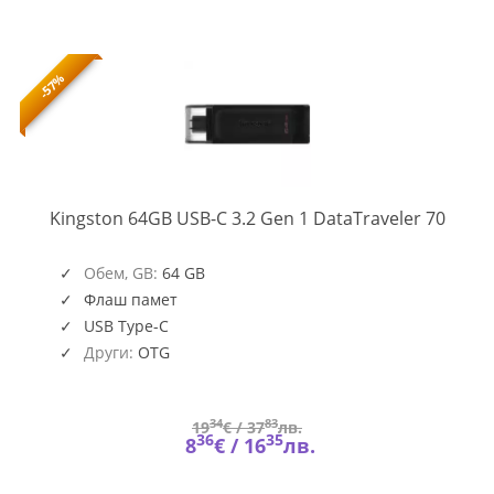
-57%
DT70
Kingston 64GB USB-C 3.2 Gen 1 DataTraveler 70
Обем, GB:
64 GB
Флаш памет
USB Type-C
Други:
OTG
34
83
19
€ /
37
лв.
36
35
8
€ /
16
лв.