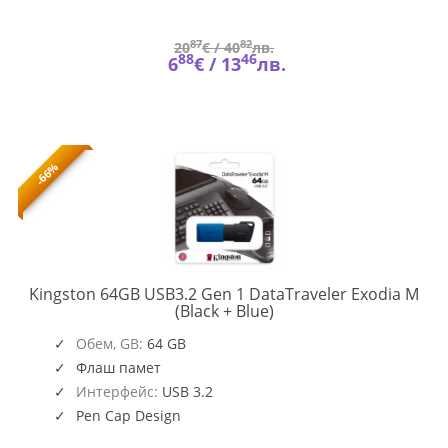
87
82
20
€ /
40
лв.
88
46
6
€ /
13
лв.
-66%
Kingston 64GB USB3.2 Gen 1 DataTraveler Exodia M
DTXM/64GB
(Black + Blue)
Обем, GB:
64 GB
Флаш памет
Интерфейс:
USB 3.2
Pen Cap Design
Key Chain Hole