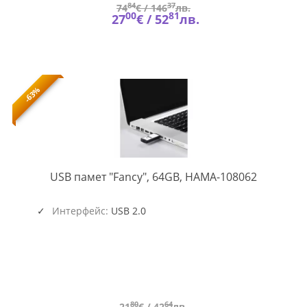
84
37
74
€ /
146
лв.
00
81
27
€ /
52
лв.
-63%
HAMA-
USB памет "Fancy", 64GB, HAMA-108062
108062
Интерфейс:
USB 2.0
80
64
21
€ /
42
лв.