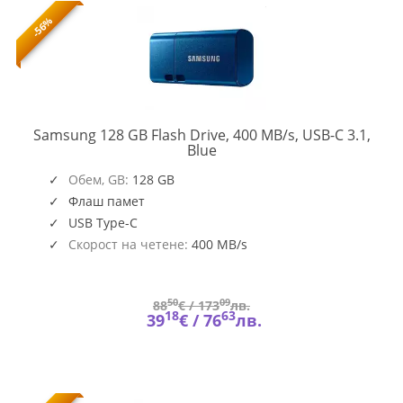
-56%
Samsung 128 GB Flash Drive, 400 MB/s, USB-C 3.1,
MUF-
Blue
128DA/APC
Обем, GB:
128 GB
Флаш памет
USB Type-C
Скорост на четене:
400 MB/s
50
09
88
€ /
173
лв.
18
63
39
€ /
76
лв.