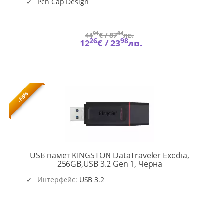
Pen Cap Design
Key Chain Hole
91
84
44
€ /
87
лв.
26
98
12
€ /
23
лв.
-68%
USB памет KINGSTON DataTraveler Exodia,
KIN-
256GB,USB 3.2 Gen 1, Черна
USB-
DTX-
Интерфейс:
USB 3.2
256GB