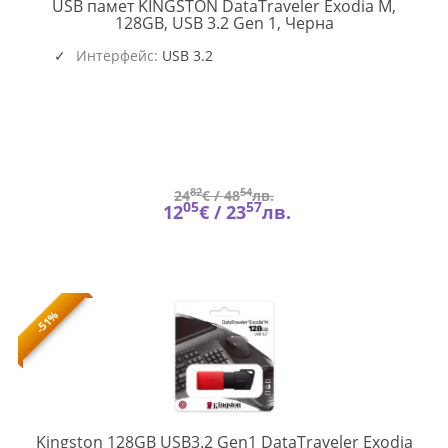
USB памет KINGSTON DataTraveler Exodia M,
KIN-
128GB, USB 3.2 Gen 1, Черна
USB-
DTXM-
Интерфейс:
USB 3.2
128GB
82
54
24
€ /
48
лв.
05
57
12
€ /
23
лв.
-51%
Kingston 128GB USB3.2 Gen1 DataTraveler Exodia