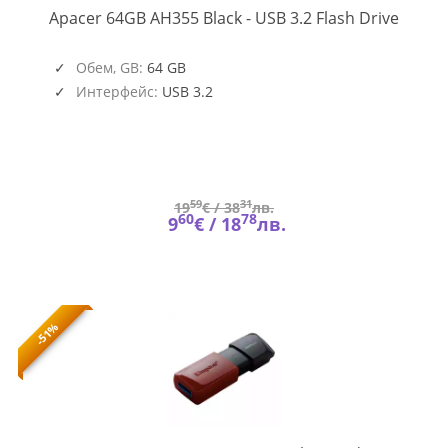
AP64G
Apacer 64GB AH355 Black - USB 3.2 Flash Drive
1
Обем, GB:
64 GB
Интерфейс:
USB 3.2
59
31
19
€ /
38
лв.
60
78
9
€ /
18
лв.
-51%