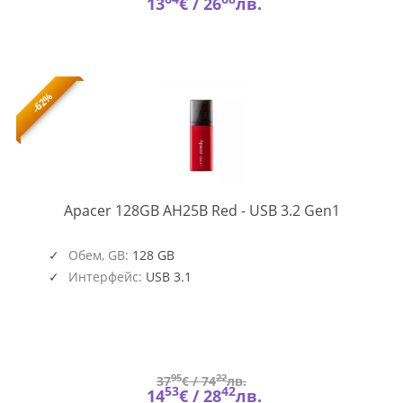
13
€ /
26
лв.
-62%
AP128GA
Apacer 128GB AH25B Red - USB 3.2 Gen1
1
Обем, GB:
128 GB
Интерфейс:
USB 3.1
95
22
37
€ /
74
лв.
53
42
14
€ /
28
лв.