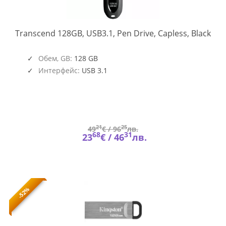
TS1
Transcend 128GB, USB3.1, Pen Drive, Capless, Black
Обем, GB:
128 GB
Интерфейс:
USB 3.1
21
25
49
€ /
96
лв.
68
31
23
€ /
46
лв.
-52%