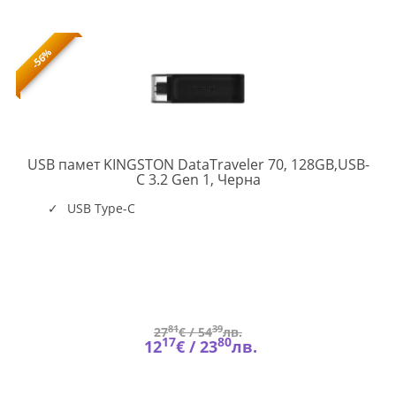
-56%
USB памет KINGSTON DataTraveler 70, 128GB,USB-
KIN-
C 3.2 Gen 1, Черна
USB-
DT70-
USB Type-C
128GB
81
39
27
€ /
54
лв.
17
80
12
€ /
23
лв.