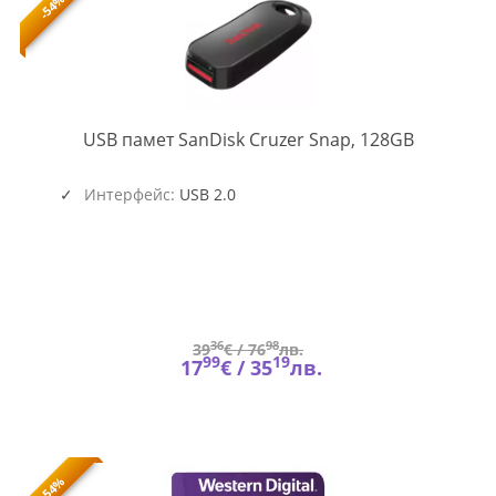
-54%
SD-
USB памет SanDisk Cruzer Snap, 128GB
USB-
CZ62-
128G-
Интерфейс:
USB 2.0
G35
36
98
39
€ /
76
лв.
99
19
17
€ /
35
лв.
-54%