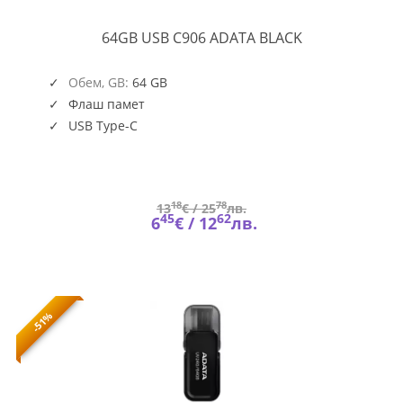
64GB
64GB USB C906 ADATA BLACK
USB
C906
BLACK
Обем, GB:
64 GB
Флаш памет
USB Type-C
18
78
13
€ /
25
лв.
45
62
6
€ /
12
лв.
-51%