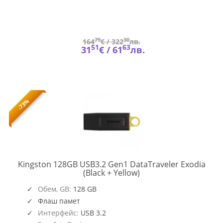
79
30
164
€ /
322
лв.
51
63
31
€ /
61
лв.
-73%
Kingston 128GB USB3.2 Gen1 DataTraveler Exodia
DTX/128GB
(Black + Yellow)
Обем, GB:
128 GB
Флаш памет
Интерфейс:
USB 3.2