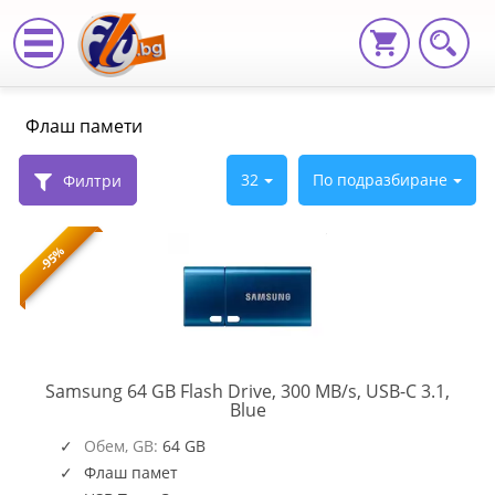
periferiya,
Флаш памети
Флаш
памети
32
По подразбиране
Филтри
|
-95%
Fly.bg
Samsung 64 GB Flash Drive, 300 MB/s, USB-C 3.1,
MUF-
Blue
64DA/APC
Обем, GB:
64 GB
Флаш памет