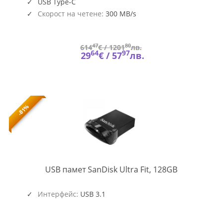
USB Type-C
Скорост на четене:
300 MB/s
47
80
614
€ /
1201
лв.
64
97
29
€ /
57
лв.
-81%
SD-
USB памет SanDisk Ultra Fit, 128GB
USB-
CZ430-
128G-
Интерфейс:
USB 3.1
G46