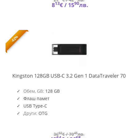
13
90
8
€ /
15
лв.
-62%
DT70
Kingston 128GB USB-C 3.2 Gen 1 DataTraveler 70
Обем, GB:
128 GB
Флаш памет
USB Type-C
Други:
OTG
02
45
36
€ /
70
лв.
64
68