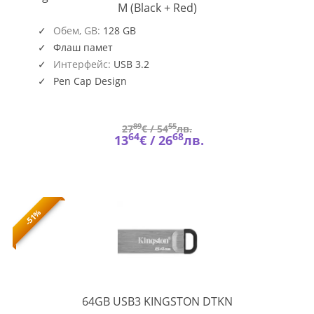
DTXM/128GB
M (Black + Red)
Обем, GB:
128 GB
Флаш памет
Интерфейс:
USB 3.2
Pen Cap Design
Key Chain Hole
89
55
27
€ /
54
лв.
64
68
13
€ /
26
лв.
-51%
64GB
64GB USB3 KINGSTON DTKN
USB3