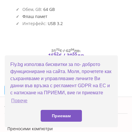
DTKN
Обем, GB:
64 GB
Флаш памет
Интерфейс:
USB 3.2
72
04
31
€ /
62
лв.
62
55
15
€ /
30
лв.
Fly.bg използва бисквитки за по- доброто
функциониране на сайта. Моля, прочетете как
съхраняваме и управляваме личните Ви
данни във връзка с регламент GDPR на ЕС и
...
1
2
3
4
5
49
►
с натискане на ПРИЕМИ, вие ги приемате
Повече
Топ категории
Приемам
ПРОМОЦИИ
Преносими компютри