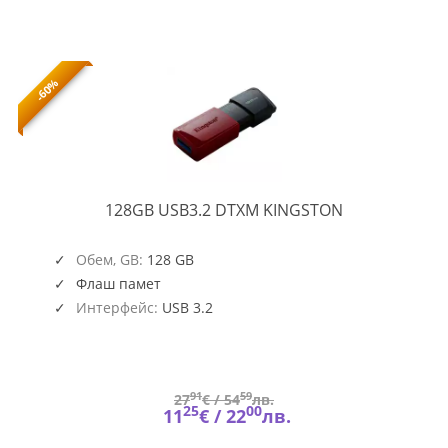
-60%
128GB
128GB USB3.2 DTXM KINGSTON
USB3.2
DTXM
Обем, GB:
128 GB
Флаш памет
Интерфейс:
USB 3.2
91
59
27
€ /
54
лв.
25
00
11
€ /
22
лв.