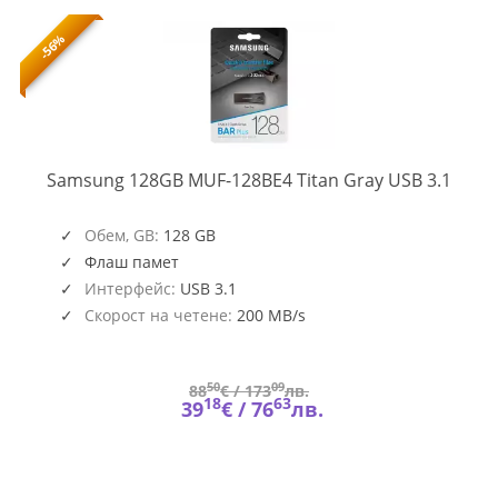
-56%
MUF-
Samsung 128GB MUF-128BE4 Titan Gray USB 3.1
128B
Обем, GB:
128 GB
Флаш памет
Интерфейс:
USB 3.1
Скорост на четене:
200 MB/s
50
09
88
€ /
173
лв.
18
63
39
€ /
76
лв.