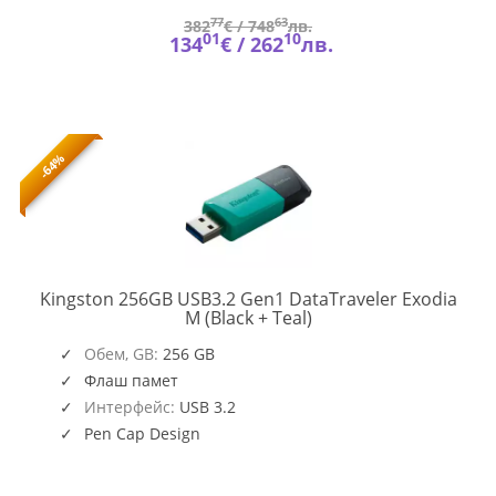
77
63
382
€ /
748
лв.
01
10
134
€ /
262
лв.
-64%
Kingston 256GB USB3.2 Gen1 DataTraveler Exodia
DTXM/256GB
M (Black + Teal)
Обем, GB:
256 GB
Флаш памет
Интерфейс:
USB 3.2
Pen Cap Design
Key Chain Hole