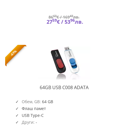
63
43
86
€ /
169
лв.
59
96
27
€ /
53
лв.
-67%
64GB
64GB USB C008 ADATA
USB
C008
Обем, GB:
64 GB
Флаш памет
USB Type-C
Други:
-