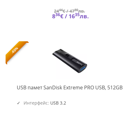
44
80
24
€ /
47
лв.
36
35
8
€ /
16
лв.
-65%
SD-
USB памет SanDisk Extreme PRO USB, 512GB
USB-
CZ880-
512G-
Интерфейс:
USB 3.2
G46