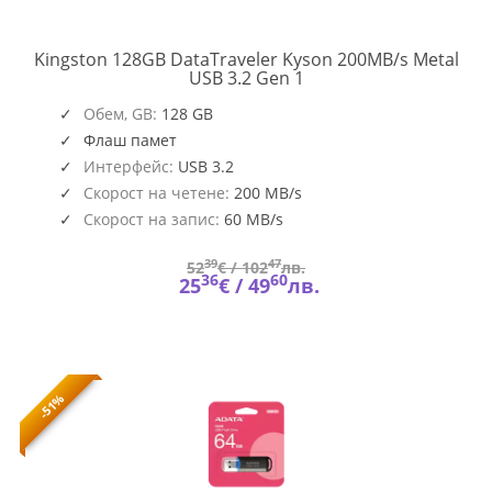
Kingston 128GB DataTraveler Kyson 200MB/s Metal
DTKN/128GB
USB 3.2 Gen 1
Обем, GB:
128 GB
Флаш памет
Интерфейс:
USB 3.2
Скорост на четене:
200 MB/s
Скорост на запис:
60 MB/s
39
47
52
€ /
102
лв.
36
60
25
€ /
49
лв.
-51%