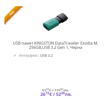
-56%
USB памет KINGSTON DataTraveler Exodia M,
KIN-
256GB,USB 3.2 Gen 1, Черна
USB-
DTXM-
Интерфейс:
USB 3.2
256GB
31
91
61
€ /
119
лв.
72
26
26
€ /
52
лв.