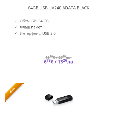
64GB
64GB USB UV240 ADATA BLACK
USB
UV240
BLACK
Обем, GB:
64 GB
Флаш памет
Интерфейс:
USB 2.0
92
23
13
€ /
27
лв.
78
26
6
€ /
13
лв.
-51%