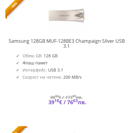
-56%
Samsung 128GB MUF-128BE3 Champaign Silver USB
MUF-
3.1
128BE3/APC
Обем, GB:
128 GB
Флаш памет
Интерфейс:
USB 3.1
Скорост на четене:
200 MB/s
50
09
88
€ /
173
лв.
18
63
39
€ /
76
лв.