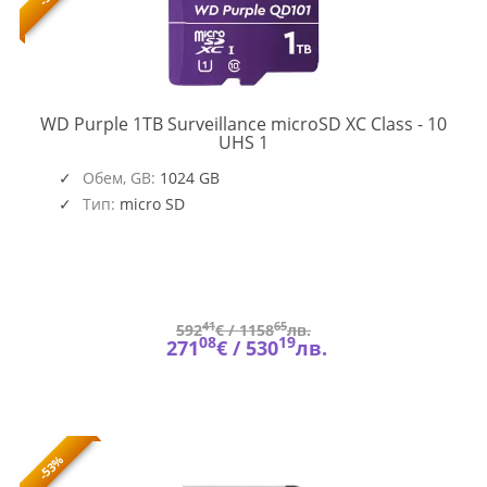
WD Purple 1TB Surveillance microSD XC Class - 10
WDD100T1P0C
UHS 1
Обем, GB:
1024 GB
Тип:
micro SD
41
65
592
€ /
1158
лв.
08
19
271
€ /
530
лв.
-53%