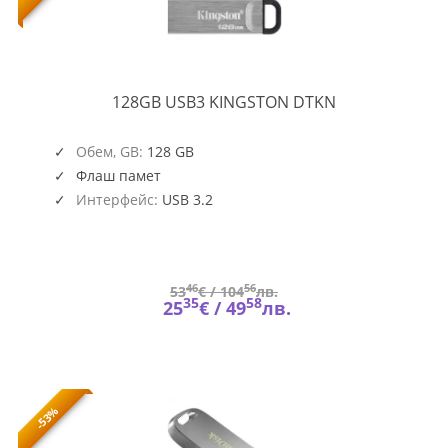
128GB
128GB USB3 KINGSTON DTKN
USB3
DTKN
Обем, GB:
128 GB
Флаш памет
Интерфейс:
USB 3.2
46
56
53
€ /
104
лв.
35
58
25
€ /
49
лв.
-53%