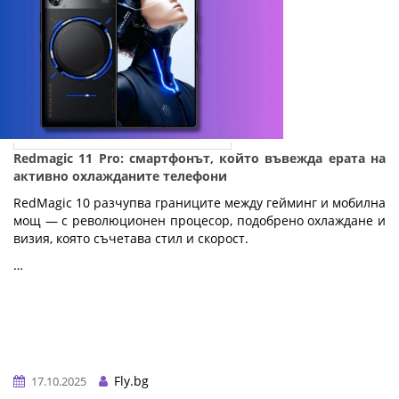
Redmagic 11 Pro: смартфонът, който въвежда ерата на
активно охлажданите телефони
RedMagic 10 разчупва границите между гейминг и мобилна
мощ — с революционен процесор, подобрено охлаждане и
визия, която съчетава стил и скорост.
…
Fly.bg
17.10.2025