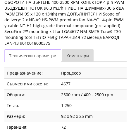
ОБОРОТИ НА ВЪРТЕНЕ 400-2500 RPM КОНЕКТОР 4 pin PWM
ВЪЗДУШЕН ПОТОК 96.3 m3/h НИВО НА ШУМ(Max) 30.6 dBA
РАЗМЕРИ 95 x 120 x 134(h) mm ДОПЪЛНИТЕЛНИ Scope of
delivery: 2 x NF-A9 HS-PWM premium fan NA-YC1 4-pin PWM
y-cable NT-H1 high-grade thermal compound (pre-applied)
SecuFirm2™ mounting kit for LGA4677 NM-SMT5 Torx® T30
mounting tool ТЕГЛО 769 g ГАРАНЦИЯ 72 месеца БАРКОД
EAN-13 9010018000375
Технически параметри
Коментари
Предназначение:
Процесор
Съвместими сокети:
4677
Обороти:
2500 rpm / 400 - 2500 rpm
Тегло:
1.250
Размери:
92 x 92 x 25 mm
Гаранция:
72