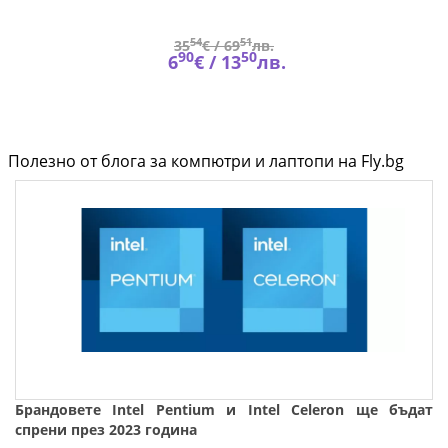
54
51
35
€ /
69
лв.
90
50
6
€ /
13
лв.
Полезно от блога за компютри и лаптопи на Fly.bg
Брандовете Intel Pentium и Intel Celeron ще бъдaт
спрени през 2023 година