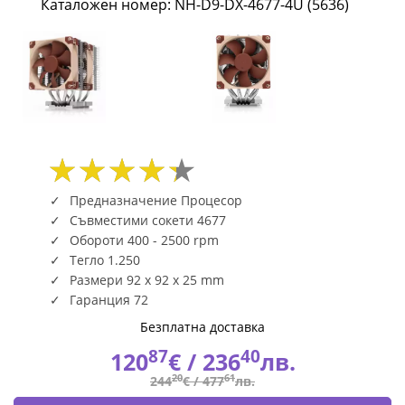
Каталожен номер: NH-D9-DX-4677-4U (5636)
NH-
D9-
DX-
4677-
4U
(5636)
Предназначение Процесор
Съвместими сокети 4677
|
Обороти 400 - 2500 rpm
Тегло 1.250
Fly.bg
Размери 92 x 92 x 25 mm
Гаранция 72
Безплатна доставка
87
40
120
€ /
236
лв.
20
61
244
€ /
477
лв.