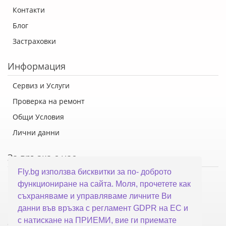
Контакти
Блог
Застраховки
Информация
Сервиз и Услуги
Проверка на ремонт
Общи Условия
Лични данни
За връзка с нас
Fly.bg използва бисквитки за по- доброто
Флай Систем ООД
функциониране на сайта. Моля, прочетете как
гр. Варна, ул. Каймакчалан 10А
съхраняваме и управляваме личните Ви
тел: 052 321 321
данни във връзка с регламент GDPR на ЕС и
с натискане на ПРИЕМИ, вие ги приемате
office@fly.bg