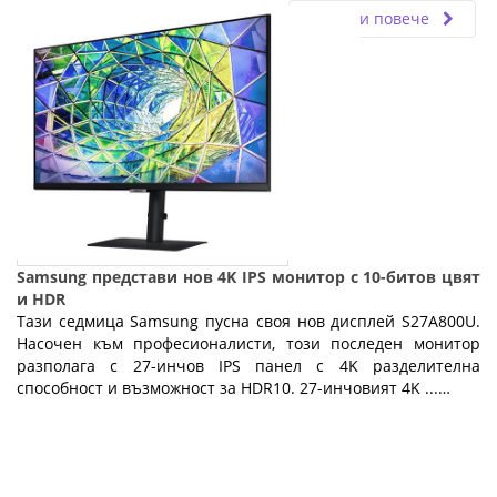
Прочети повече
Samsung представи нов 4K IPS монитор с 10-битов цвят
и HDR
Тази седмица Samsung пусна своя нов дисплей S27A800U.
Насочен към професионалисти, този последен монитор
разполага с 27-инчов IPS панел с 4K разделителна
способност и възможност за HDR10. 27-инчовият 4K ...…