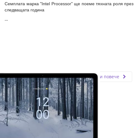
Семплата марка "Intel Processor" ще поеме тяхната роля през
следващата година
…
Fly.bg
11.03.2024
Прочети повече