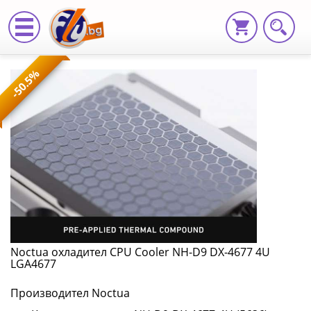
Noctua
-50.5%
охладител
CPU
Cooler
NH-
D9
DX-
4677
Noctua охладител CPU Cooler NH-D9 DX-4677 4U
LGA4677
4U
Производител Noctua
LGA4677