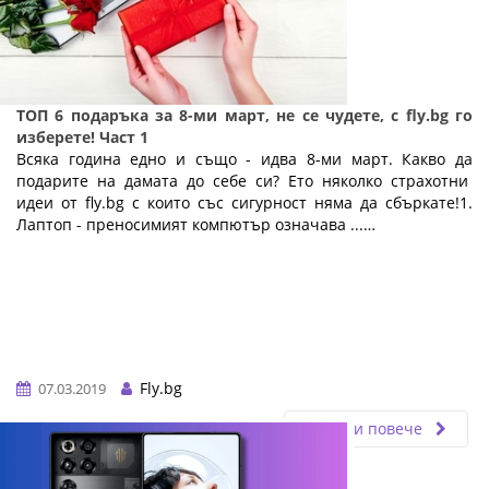
ТОП 6 подаръка за 8-ми март, не се чудете, с fly.bg го
изберете! Част 1
Всяка година едно и също - идва 8-ми март. Какво да
подарите на дамата до себе си? Ето няколко страхотни
идеи от fly.bg с които със сигурност няма да сбъркате!1.
Лаптоп - преносимият компютър означава ...…
Fly.bg
07.03.2019
Прочети повече