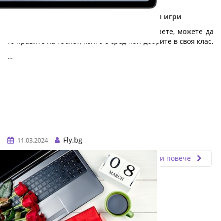
Nokia T21 - Дълготраен таблет за работа и игри
Независимо дали работите, учите или играете, можете да
го правите на таблет, който е сред най-добрите в своя клас.
…
Fly.bg
11.03.2024
Прочети повече