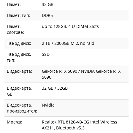
9S6-
Памет:
32 GB
B942111-
Памет, тип:
DDR5
624
Памет,
up to 128GB, 4 U-DIMM Slots
слотове:
|
Твърд диск:
2 TB / 2000GB M.2, no raid
Fly.bg
Твърд диск,
SSD
тип:
Видеокарта:
GeForce RTX 5090 / NVIDIA GeForce RTX
5090
Видеокарта,
32 GB / 32GB
GВ:
Видеокарта,
Nvidia
производител:
Мрежа:
Realtek RTL 8126-VB-CG Intel Wireless
AX211, Bluetooth v5.3