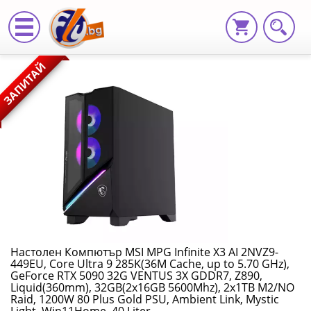
Настолен
ЗАПИТАЙ
Компютър
MSI
MPG
Infinite
X3
AI
2NVZ9-
Настолен Компютър MSI MPG Infinite X3 AI 2NVZ9-
449EU, Core Ultra 9 285K(36M Cache, up to 5.70 GHz),
449EU,
GeForce RTX 5090 32G VENTUS 3X GDDR7, Z890,
Liquid(360mm), 32GB(2x16GB 5600Mhz), 2x1TB M2/NO
Core
Raid, 1200W 80 Plus Gold PSU, Ambient Link, Mystic
Light, Win11Home, 40 Liter