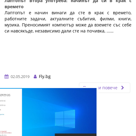
Лаптопът втора употреба: начинът да си в крак с
времето
Лаптопът е начин винаги да сте в крак с времето,
работните задачи, актуалните събития, филми, книги,
музика. Преносимият компютър може да вземете със себе
си навсякъде, независимо дали сте на почивка, ...…
Fly.bg
02.05.2019
Прочети повече