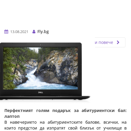
Fly.bg
13.08.2021
Прочети повече
Перфектният голям подарък за абитуриентски бал:
лаптоп
В навечерието на абитуриентските балове, всички, на
които предстои да изпратят свой близък от училище в