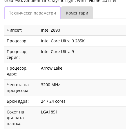
Gold PSU, Ambient Link, Mystic Light, Win11Home, 40 Liter
80
Технически параметри
Коментари
Plus
Gold
Чипсет:
Intel Z890
PSU,
Процесор:
Intel Core Ultra 9 285K
Ambient
Процесор,
Intel Core Ultra 9
серия:
Link,
Процесор,
Arrow Lake
Mystic
ядро:
Light,
Честота на
3200 MHz
процесора:
Win11Home,
Брой ядра:
24 / 24 cores
40
Сокет на
LGA1851
дънната
Liter
платка: