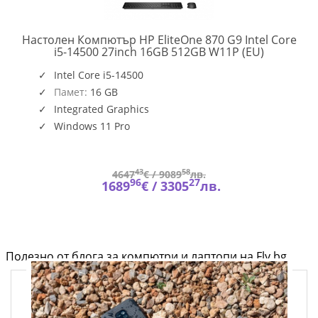
Настолен Компютър HP EliteOne 870 G9 Intel Core
A0YY8EA#
i5-14500 27inch 16GB 512GB W11P (EU)
T
EGION
Intel Core i5-14500
7/90Y60057RM
Памет:
16 GB
Integrated Graphics
Windows 11 Pro
43
58
4647
€ /
9089
лв.
96
27
1689
€ /
3305
лв.
Полезно от блога за компютри и лаптопи на Fly.bg