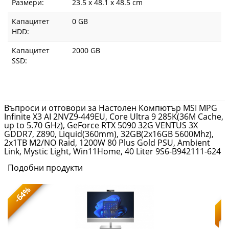
Размери:
23.5 x 48.1 x 48.5 cm
Капацитет
0 GB
HDD:
Капацитет
2000 GB
SSD:
Въпроси и отговори за Настолен Компютър MSI MPG
Infinite X3 AI 2NVZ9-449EU, Core Ultra 9 285K(36M Cache,
up to 5.70 GHz), GeForce RTX 5090 32G VENTUS 3X
GDDR7, Z890, Liquid(360mm), 32GB(2x16GB 5600Mhz),
2x1TB M2/NO Raid, 1200W 80 Plus Gold PSU, Ambient
Link, Mystic Light, Win11Home, 40 Liter 9S6-B942111-624
Подобни продукти
-64%