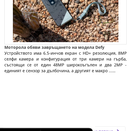
Моторола обяви завръщането на модела Defy
Устройството има 6.5-инчов екран с HD+ резолюция, 8MP
селфи камера и конфигурация от три камери на гърба,
състоящи се от един 48MP широкоъгълен и два 2MP -
единият е сензор за дълбочина, а другият е макро ...…
Fly.bg
18.06.2021