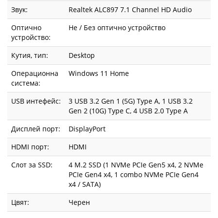
Звук:
Realtek ALC897 7.1 Channel HD Audio
Оптично
Не / Без оптично устройство
устройство:
Кутия, тип:
Desktop
Операционна
Windows 11 Home
система:
USB интефейс:
3 USB 3.2 Gen 1 (5G) Type A, 1 USB 3.2
Gen 2 (10G) Type C, 4 USB 2.0 Type A
Дисплей порт:
DisplayPort
HDMI порт:
HDMI
Слот за SSD:
4 M.2 SSD (1 NVMe PCIe Gen5 x4, 2 NVMe
PCIe Gen4 x4, 1 combo NVMe PCIe Gen4
x4 / SATA)
Цвят:
Черен