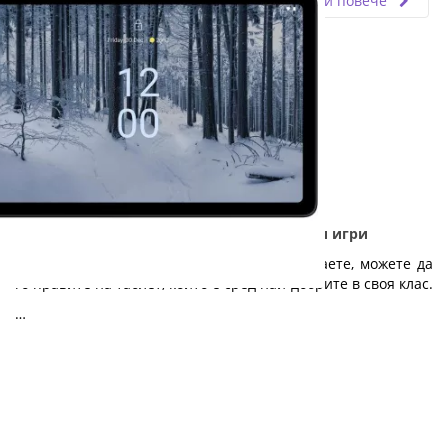
Прочети повече
Nokia T21 - Дълготраен таблет за работа и игри
Независимо дали работите, учите или играете, можете да
го правите на таблет, който е сред най-добрите в своя клас.
…