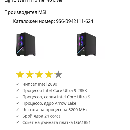
Ultra
Производител MSI
9
Каталожен номер: 9S6-B942111-624
285K(36M
Cache,
up
to
5.70
GHz),
Чипсет Intel Z890
Процесор Intel Core Ultra 9 285K
GeForce
Процесор, серия Intel Core Ultra 9
Процесор, ядро Arrow Lake
RTX
Честота на процесора 3200 MHz
Брой ядра 24 cores
5090
Сокет на дънната платка LGA1851