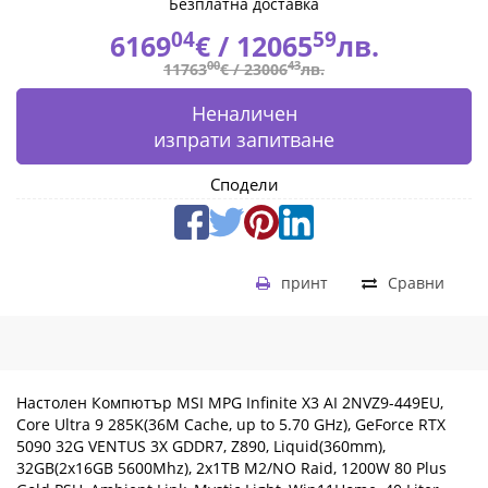
32G
Безплатна доставка
04
59
6169
€ /
12065
лв.
VENTUS
00
43
11763
€ /
23006
лв.
3X
Неналичен
GDDR7,
изпрати запитване
Z890,
Сподели
Liquid(360mm),
32GB(2x16GB
принт
Сравни
5600Mhz),
2x1TB
M2/NO
Настолен Компютър MSI MPG Infinite X3 AI 2NVZ9-449EU,
Raid,
Core Ultra 9 285K(36M Cache, up to 5.70 GHz), GeForce RTX
5090 32G VENTUS 3X GDDR7, Z890, Liquid(360mm),
1200W
32GB(2x16GB 5600Mhz), 2x1TB M2/NO Raid, 1200W 80 Plus