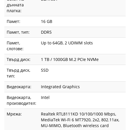
дънната
платка:
Памет:
16 GB
Памет, тип:
DDR5
Памет,
Up to 64GB, 2 UDIMM slots
слотове:
Твърд диск:
1 TB / 1000GB M.2 PCIe NVMe
Твърд диск,
SSD
тип:
Видеокарта:
Integrated Graphics
Видеокарта,
Intel
производител:
Мрежа:
Realtek RTL8111KD 10/100/1000 Mbps,
MediaTek Wi-Fi 6 MT7920, 2x2, 802.11ax,
MU-MIMO, Bluetooth wireless card