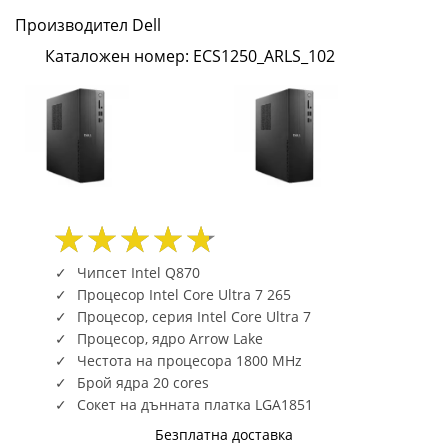
(20
Производител Dell
Cores,
Каталожен номер: ECS1250_ARLS_102
30MB
Total
Cache,2.4GHz),
16GB,
1x16GB,
Чипсет Intel Q870
DDR5,
Процесор Intel Core Ultra 7 265
Процесор, серия Intel Core Ultra 7
5600MT/s,
Процесор, ядро Arrow Lake
Честота на процесора 1800 MHz
1TB
Брой ядра 20 cores
Сокет на дънната платка LGA1851
M.2
Безплатна доставка