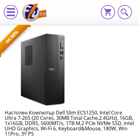
Настолен
-44.98%
Компютър
Dell
Slim
ECS1250,
Intel
Core
Ultra
Настолен Компютър Dell Slim ECS1250, Intel Core
Ultra 7-265 (20 Cores, 30MB Total Cache,2.4GHz), 16GB,
7-
1x16GB, DDR5, 5600MT/s, 1TB M.2 PCIe NVMe SSD, Intel
UHD Graphics, Wi-Fi 6, Keyboard&Mouse, 180W, Win
265
11Pro, 3Y PS