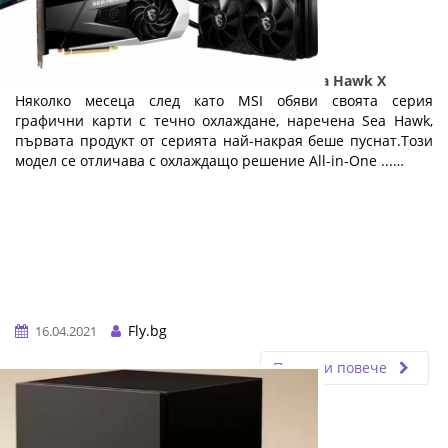
MSI официално пусна GeForce RTX 3080 Sea Hawk X
Няколко месеца след като MSI обяви своята серия
графични карти с течно охлаждане, наречена Sea Hawk,
първата продукт от серията най-накрая беше пуснат.Този
модел се отличава с охлаждащо решение All-in-One ...…
Fly.bg
16.04.2021
Прочети повече