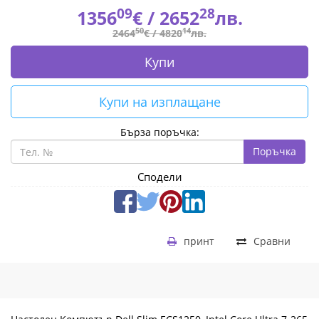
PCIe
09
28
1356
€ /
2652
лв.
NVMe
50
14
2464
€ /
4820
лв.
SSD,
Купи
Intel
Купи на изплащане
UHD
Бърза поръчка:
Graphics,
Поръчка
Wi-
Сподели
Fi
6,
принт
Сравни
Keyboard&Mouse,
180W,
Win