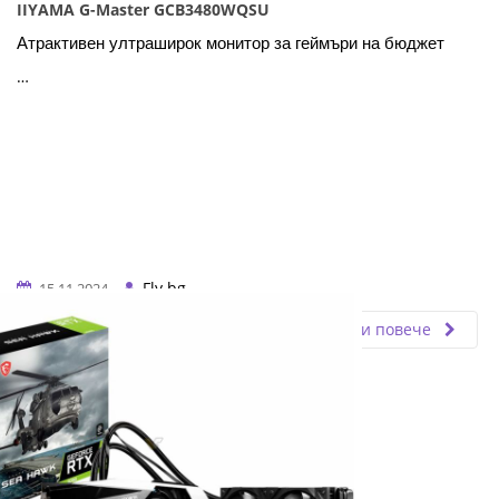
IIYAMA G-Master GCB3480WQSU
Атрактивен ултраширок монитор за геймъри на бюджет
…
Fly.bg
15.11.2024
Прочети повече