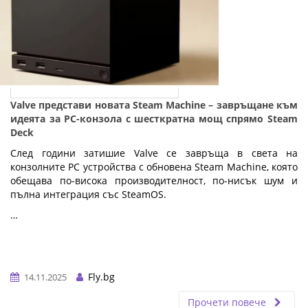
Valve представи новата Steam Machine – завръщане към
идеята за PC-конзола с шесткратна мощ спрямо Steam
Deck
След години затишие Valve се завръща в света на
конзолните PC устройства с обновена Steam Machine, която
обещава по-висока производителност, по-нисък шум и
пълна интеграция със SteamOS.
…
Fly.bg
14.11.2025
Прочети повече