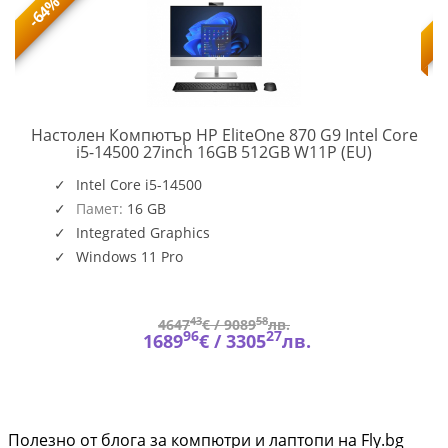
-64%
Настолен Компютър HP EliteOne 870 G9 Intel Core
A0YY8EA#
i5-14500 27inch 16GB 512GB W11P (EU)
T
EGION
Intel Core i5-14500
7/90Y60057RM
Памет:
16 GB
Integrated Graphics
Windows 11 Pro
43
58
4647
€ /
9089
лв.
96
27
1689
€ /
3305
лв.
Полезно от блога за компютри и лаптопи на Fly.bg