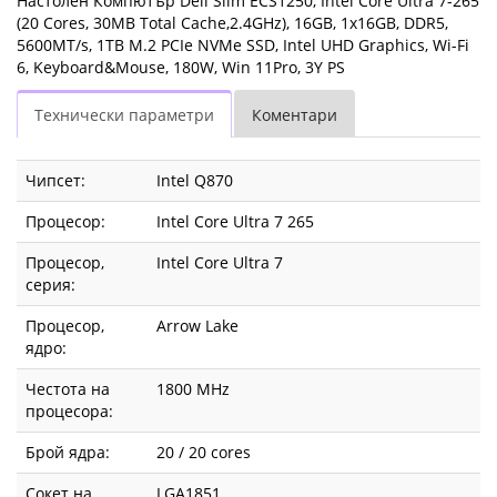
Настолен Компютър Dell Slim ECS1250, Intel Core Ultra 7-265
11Pro,
(20 Cores, 30MB Total Cache,2.4GHz), 16GB, 1x16GB, DDR5,
5600MT/s, 1TB M.2 PCIe NVMe SSD, Intel UHD Graphics, Wi-Fi
3Y
6, Keyboard&Mouse, 180W, Win 11Pro, 3Y PS
PS
Технически параметри
Коментари
ECS1250_ARLS_102
Чипсет:
Intel Q870
|
Процесор:
Intel Core Ultra 7 265
Fly.bg
Процесор,
Intel Core Ultra 7
серия:
Процесор,
Arrow Lake
ядро:
Честота на
1800 MHz
процесора:
Брой ядра:
20 / 20 cores
Сокет на
LGA1851