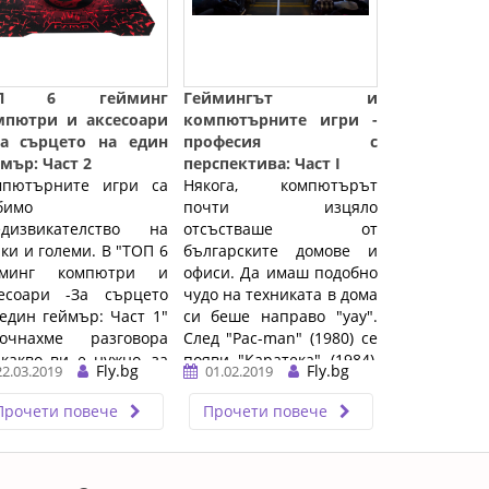
ОП 6 гейминг
Геймингът и
мпютри и аксесоари
компютърните игри -
За сърцето на един
професия с
мър: Част 2
перспектива: Част I
мпютърните игри са
Някога, компютърът
бимо
почти изцяло
едизвикателство на
отсъстваше от
ки и големи. В "ТОП 6
българските домове и
йминг компютри и
офиси. Да имаш подобно
сесоари -За сърцето
чудо на техниката в дома
един геймър: Част 1"
си беше направо "уау".
почнахме разговора
След "Pac-man" (1980) се
 какво ви е нужно, за
появи "Каратека" (1984),
Fly.bg
Fly.bg
22.03.2019
01.02.2019
им ...…
после ...…
Прочети повече
Прочети повече