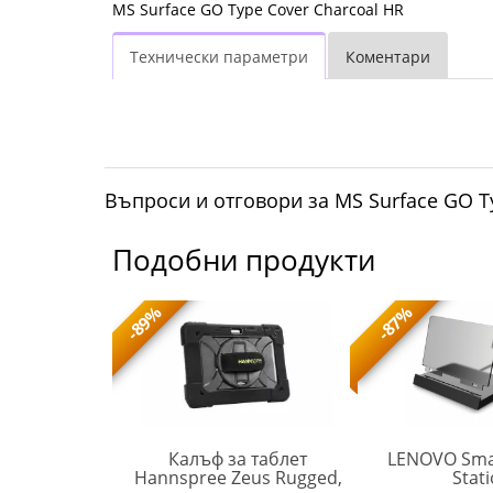
MS Surface GO Type Cover Charcoal HR
Технически параметри
Коментари
Въпроси и отговори за MS Surface GO T
Подобни продукти
-89%
-87%
за таблет
Калъф за таблет
LENOVO Sma
33 cm (11 -
Hannspree Zeus Rugged,
Stati