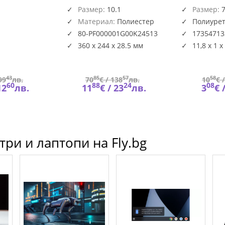
Rugged, 10.1", За Apollo 2,
син, 
HSG-
Размер:
Черен
10.1
Размер:
ACC-
Материал:
Полиестер
Полиуре
1G00K
80-PF000001G00K24513
17354713
360 x 244 x 28.5 мм
11,8 x 1 x
43
85
57
58
99
лв.
70
€ /
138
лв.
10
€ 
60
88
24
08
12
лв.
11
€ /
23
лв.
3
€ 
ри и лаптопи на Fly.bg