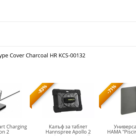
ype Cover Charcoal HR KCS-00132
-83%
-71%
rt Charging
Калъф за таблет
Универса
ZG38C07019
on 2
Hannspree Apollo 2
HAMA "Pisci