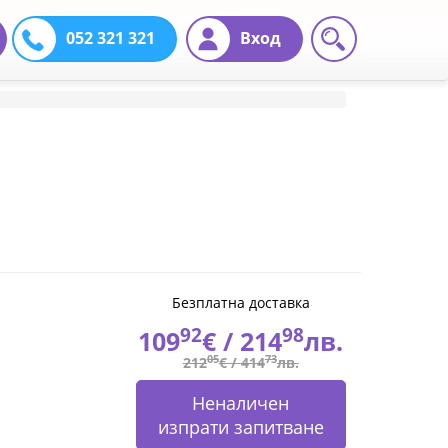
052 321 321
Вход
Безплатна доставка
92
98
109
€ /
214
лв.
05
73
212
€ /
414
лв.
Неналичен
изпрати запитване