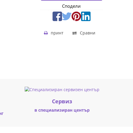
Сподели
принт
Сравни
Cервиз
в специализиран център
нг