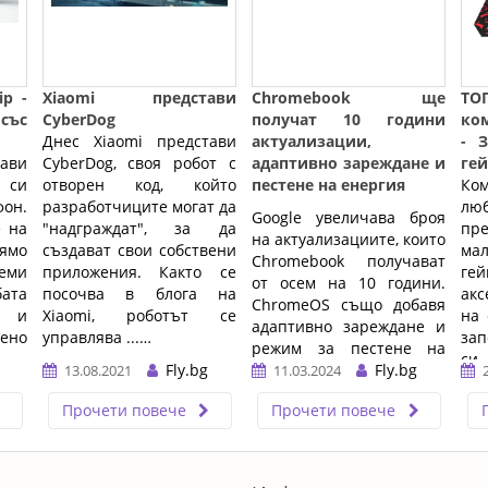
ip -
Xiaomi представи
Chromebook ще
Т
със
CyberDog
получат 10 години
ко
Днес Xiaomi представи
актуализации,
- 
ави
CyberDog, своя робот с
адаптивно зареждане и
гей
я си
отворен код, който
пестене на енергия
Ко
он.
разработчиците могат да
лю
Google увеличава броя
е на
"надграждат", за да
пр
на актуализациите, които
ямо
създават свои собствени
мал
Chromebook получават
еми
приложения. Както се
ге
от осем на 10 години.
ата
посочва в блога на
ак
ChromeOS също добавя
н и
Xiaomi, роботът се
на 
адаптивно зареждане и
лено
управлява ...…
за
режим за пестене на
си,
Fly.bg
енергия.
Fly.bg
13.08.2021
11.03.2024
да 
…
Прочети повече
Прочети повече