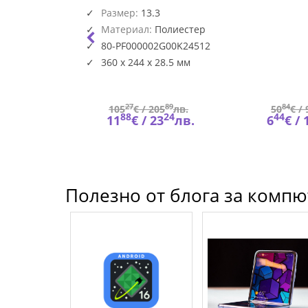
HAMA-
HSG-
ерен
13.3", За Zeus 2, Черен
227086
ACC-
Размер:
13.3
2G00K
Полиестер
Материал:
Полиестер
7
80-PF000002G00K24512
cm
360 x 244 x 28.5 мм
71
27
89
84
9
лв.
105
€ /
205
лв.
50
€ /
07
88
24
44
7
лв.
11
€ /
23
лв.
6
€ /
Полезно от блога за компют