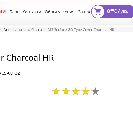
00
0
€ /
лв.
ИИ
Блог
Контакти
Общи условия
За нас
Аксесоари за таблети
MS Surface GO Type Cover Charcoal HR
r Charcoal HR
KCS-00132