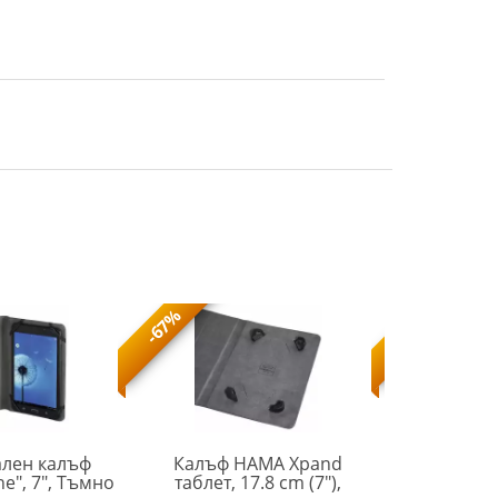
-67%
-66%
лен калъф
Калъф HAMA Xpand
Калъф за
ne", 7", Тъмно
таблет, 17.8 cm (7"),
Fold Clear