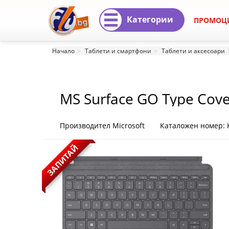
Категории
ПРОМОЦ
MS
Начало
Таблети и смартфони
Таблети и аксесоари
Surface
GO
MS Surface GO Type Cove
Type
Cover
Производител Microsoft
Каталожен номер: 
Charcoal
ЗАПИТАЙ
HR
KCS-
00132
|