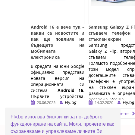
Android 16 е вече тук –
Samsung Galaxy Z Fl
какви са новостите и
сгъваем телефон 
как ще повлияе на
стъклен екран
бъдещето на
Samsung предст
мобилната
Galaxy Z Flip, втори
електроника
сгъваем телеф
Голямото подобрени
В средата на юни Google
този модел спр
официално представи
досегашните сгъва
новата версия на
телефони е употреб
операционната си
на стъклен екра
система –
Android 16
.
разликата е опреде
Първите устройства,
осезаема. Усеща ...…
които я получиха, са Pixel
Fly.bg
Fly.bg
20.06.2025
14.02.2020
смартфоните, а
Прочети повече
Прочети повече
паралелно с това
Fly.bg използва бисквитки за по- доброто
Samsung стартира
функциониране на сайта. Моля, прочетете как
тестове на своята
ERROR5
съхраняваме и управляваме личните Ви
обновена среда
One UI 8
,