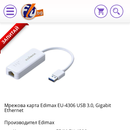
Мрежова
ЗАПИТАЙ
карта
Edimax
EU-
4306
USB
3.0,
Gigabit
Мрежова карта Edimax EU-4306 USB 3.0, Gigabit
Ethernet
Ethernet
Производител Edimax
EDIM-