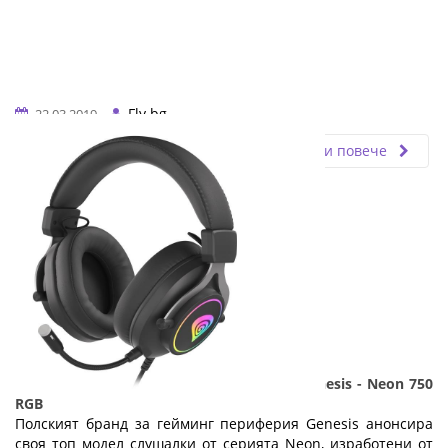
Fly.bg
22.03.2019
Прочети повече
Нови модел геймърски слушалки от Genesis - Neon 750
RGB
Полският бранд за гейминг периферия Genesis анонсира
своя топ модел слушалки от серията Neon, изработени от