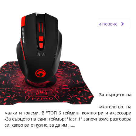
Fly.bg
11.03.2024
Прочети повече
ТОП 6 гейминг компютри и аксесоари - За сърцето на
един геймър: Част 2
Компютърните игри са любимо предизвикателство на
малки и големи. В "ТОП 6 гейминг компютри и аксесоари
-За сърцето на един геймър: Част 1" започнахме разговора
си, какво ви е нужно, за да им ...…