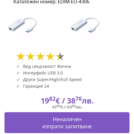
Каталожен номер: EDIM-EU-4306
EU-
4306
|
Fly.bg
Вид свързаност Жична
Интерфейс USB 3.0
Други Super/High/Full Speed
Гаранция 24
82
76
19
€ /
38
лв.
56
02
47
€ /
93
лв.
Неналичен
изпрати запитване