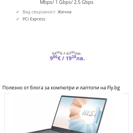
CUDY-
Mbps/ 1 Gbps/ 2.5 Gbps
PCI-
PE25
Вид свързаност:
Жична
PCI Express
69
85
34
€ /
67
лв.
86
28
9
€ /
19
лв.
Полезно от блога за компютри и лаптопи на Fly.bg