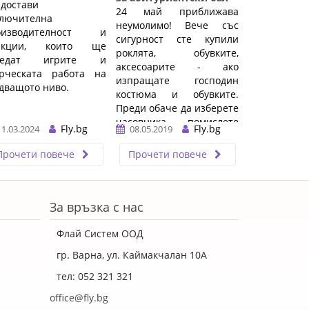
достави
24 май приближава
ключителна
неумолимо! Вече със
оизводителност и
сигурност сте купили
нкции, които ще
роклята, обувките,
ведат игрите и
аксесоарите - ако
орческата работа на
изпращате господин
дващото ниво.
костюма и обувките.
Преди обаче да изберете
часовника - помислете
Fly.bg
Fly.bg
11.03.2024
08.05.2019
пак. Вместо Филип ...…
Прочети повече
Прочети повече
За връзка с нас
Флай Систем ООД
гр. Варна, ул. Каймакчалан 10А
тел: 052 321 321
office@fly.bg