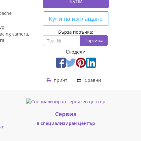
Купи
 cache
Купи на изплащане
ve
Бърза поръчка:
acing camera,
ra
Поръчка
Сподели
принт
Сравни
Cервиз
в специализиран център
нг