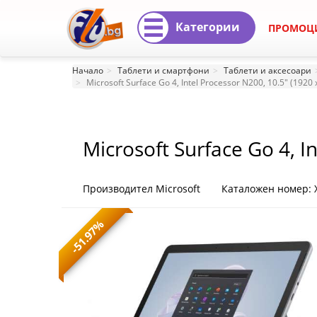
Категории
ПРОМОЦ
Microsoft
Начало
Таблети и смартфони
Таблети и аксесоари
Surface
Microsoft Surface Go 4, Intel Processor N200, 10.5" (1920
Go
4,
Microsoft Surface Go 4, I
Intel
Intel UHD Graphics 615, 
Производител Microsoft
Каталожен номер: 
Processor
N200,
-51.97%
10.5"
(1920
x