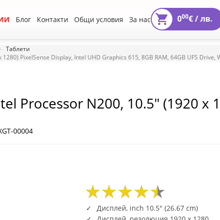
00
0
€ /
лв.
ИИ
Блог
Контакти
Общи условия
За нас
Таблети
 x 1280) PixelSense Display, Intel UHD Graphics 615, 8GB RAM, 64GB UFS Drive, 
ntel Processor N200, 10.5" (1920 x 
8GB RAM, 64GB UFS Drive, Windows
XGT-00004
63
41
2827
63
41
2827
Дисплей, inch 10.5" (26.67 cm)
Дисплей, резолюция 1920 x 1280