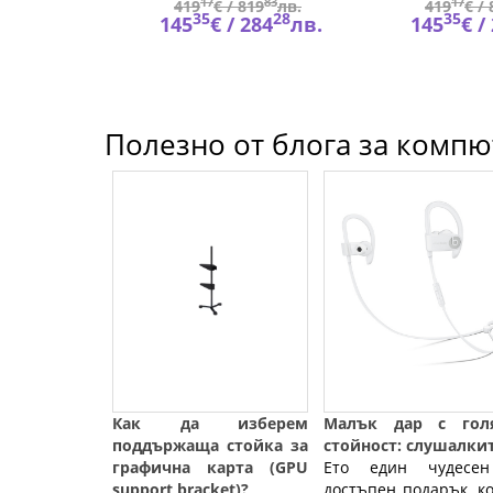
34
17
83
17
900
лв.
419
€ /
819
лв.
419
€ /
62
35
28
35
319
лв.
145
€ /
284
лв.
145
€ /
Полезно от блога за компют
Как да изберем
Малък дар с гол
поддържаща стойка за
стойност: слушалкит
графична карта (GPU
Ето един чудесе
support bracket)?
достъпен подарък, к