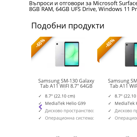
Въпроси и отговори за Microsoft Surface G
8GB RAM, 64GB UFS Drive, Windows 11 Pr
Подобни продукти
-65%
-65%
n Go S AMD
Samsung SM-130 Galaxy
Samsung SM
nch WUXGA
Tab A11 WiFI 8.7" 64GB
Tab A11 WiF
SM-
Touch sRGB
Silver
Gr
X130NZSAEUE
12GB PCIe
8.7" (22.10 cm)
8.7" (22.10
83L3001FBM
r White 2y
MediaTek Helio G99
MediaTek 
Дисково пространство:
Дисково п
64GB
64GB
Операционна система:
Операцион
Android
Android