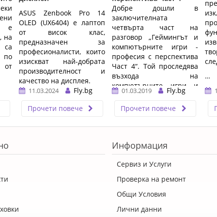
пре
еки
Добре дошли в
ASUS Zenbook Pro 14
из
вени
заключителната
OLED (UX6404) е лаптоп
пр
а е
четвърта част на
от висок клас,
фу
, на
разговор „Геймингът и
предназначен за
из
 са
компютърните игри -
професионалисти, които
тв
 по
професия с перспектива
изискват най-добрата
сле
 от
Част 4“. Той проследява
производителност и
възхода на
…
качество на дисплея.
компютърните игри и
Fly.bg
Fly.bg
11.03.2024
01.03.2019
…
превръщането им в
световна ...…
Прочети повече
Прочети повече
но
Информация
Сервиз и Услуги
кти
Проверка на ремонт
Общи Условия
ховки
Лични данни