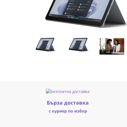
1280)
PixelSense
Display,
Intel
UHD
Graphics
615,
8GB
RAM,
Бърза доставка
64GB
с куриер по избор
UFS