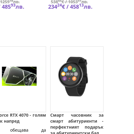
18
65
51
67
1259
лв.
538
€ /
1053
лв.
569
€
93
24
13
45
/
485
лв.
234
€ /
458
лв.
248
€
orce RTX 4070 - голям
Смарт часовник за
к напред
смарт абитуриенти -
перфектният подарък
я обещава да
за абитуриентски бал