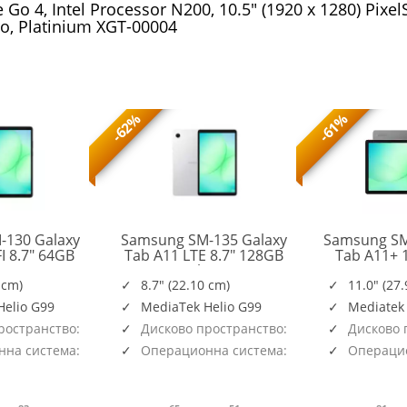
o 4, Intel Processor N200, 10.5" (1920 x 1280) Pixel
o, Platinium XGT-00004
-62%
-61%
-130 Galaxy
Samsung SM-135 Galaxy
Samsung SM
I 8.7" 64GB
Tab A11 LTE 8.7" 128GB
Tab A11+ 
SM-
SM-
ay
Silver
128G
X130NZAAEUE
X135FZSEEUE
 cm)
8.7" (22.10 cm)
11.0" (27
Helio G99
MediaTek Helio G99
Mediatek
ространство:
Дисково пространство:
Дисково 
128GB
128GB
на система:
Операционна система:
Операцио
Android
Android