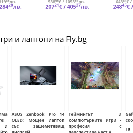
83
65
51
81
819
лв.
538
€ /
1053
лв.
643
€ /
28
21
27
45
284
лв.
207
€ /
405
лв.
248
€ 
ри и лаптопи на Fly.bg
яма
ASUS Zenbook Pro 14
Геймингът и
Gef
е!
OLED: Мощен лаптоп
компютърните игри -
ско
н и
със зашеметяващ
професия с
Т
ойто
дисплей
перспектива Част 4