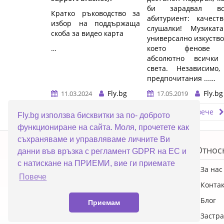
би зарадвал вс
Кратко ръководство за
абитуриент: качест
избор на поддържаща
слушалки! Музикат
скоба за видео карта
универсално изкуство
…
което фенове
абсолютно всички
света. Независимо,
предпочитания ...…
Fly.bg
Fly.bg
11.03.2024
17.05.2019
Прочети повече
Прочети повече
Fly.bg използва бисквитки за по- доброто
функциониране на сайта. Моля, прочетете как
ERROR5
съхраняваме и управляваме личните Ви
Топ категории
Относ
данни във връзка с регламент GDPR на ЕС и
с натискане на ПРИЕМИ, вие ги приемате
ПРОМОЦИИ
За нас
Повече
Преносими компютри
Конта
Настолни компютри
Блог
Приемам
Смартфони
Застра