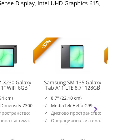
Sense Display, Intel UHD Graphics 615,
-57%
-56%
-X230 Galaxy
Samsung SM-135 Galaxy
Samsung S
11" WiFi 6GB
Tab A11 LTE 8.7" 128GB
Tab A11+
SM-
SM-
B Gray
Gray
128G
X230NZAREUE
X135FZAEEUE
.94 cm)
8.7" (22.10 cm)
11.0" (2
 Dimensity 7300
MediaTek Helio G99
Mediate
пространство:
Дисково пространство:
Дисково
128GB
128GB
нна система:
Операционна система:
Операци
Android
Android