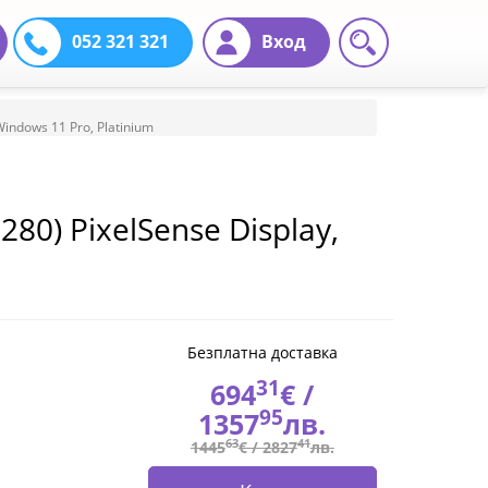
052 321 321
Вход
Windows 11 Pro, Platinium
1280) PixelSense Display,
 11 Pro, Platinium
Безплатна доставка
31
694
€ /
95
1357
лв.
63
41
1445
€ /
2827
лв.