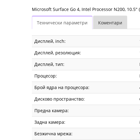
Drive,
Microsoft Surface Go 4, Intel Processor N200, 10.5"
Windows
Технически параметри
Коментари
11
Pro,
Дисплей, inch:
Platinium
Дисплей, резолюция:
XGT-
Дисплей, тип:
00004
Процесор:
|
Брой ядра на процесора:
Fly.bg
Дисково пространство:
Предна камера:
Задна камера:
Безжична мрежа: