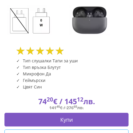
Тип слушалки Тапи за уши
Тип връзка Блутут
Микрофон Да
Геймърски
Цвят Син
20
12
74
€ /
145
лв.
45
65
141
€ /
276
лв.
Купи