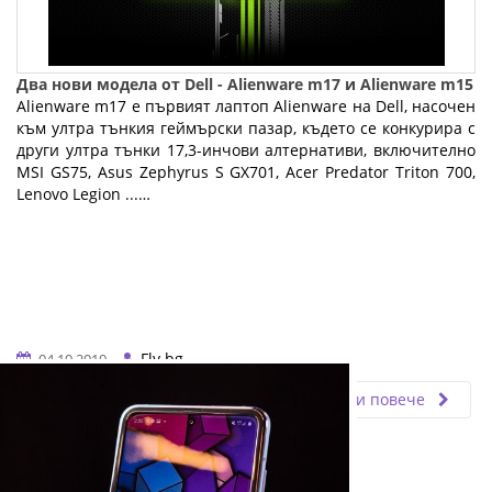
Два нови модела от Dell - Alienware m17 и Alienware m15
Alienware m17 е първият лаптоп Alienware на Dell, насочен
към ултра тънкия геймърски пазар, където се конкурира с
други ултра тънки 17,3-инчови алтернативи, включително
MSI GS75, Asus Zephyrus S GX701, Acer Predator Triton 700,
Lenovo Legion ...…
Fly.bg
04.10.2019
Прочети повече