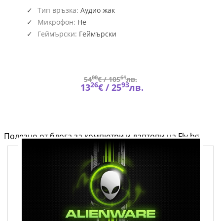
BE-
889
Тип връзка:
Аудио жак
(6022)
Микрофон:
Не
Геймърски:
Геймърски
00
61
54
€ /
105
лв.
26
93
13
€ /
25
лв.
Полезно от блога за компютри и лаптопи на Fly.bg