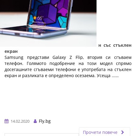
Samsung Galaxy Z Flip - сгъваем телефон със стъклен
екран
Samsung представи Galaxy Z Flip, втория си сгъваем
телефон. Голямото подобрение на този модел спрямо
досегашните сгъваеми телефони е употребата на стъклен
екран и разликата е определено осезаема. Усеща ...…
Fly.bg
14.02.2020
Прочети повече