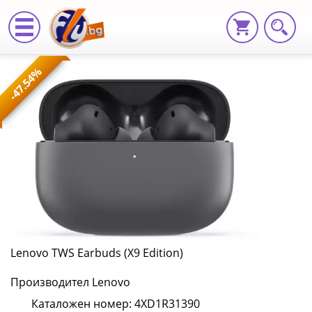
Lenovo
-47.54%
TWS
Earbuds
(X9
Edition)
4XD1R31390
|
Fly.bg
Lenovo TWS Earbuds (X9 Edition)
Производител Lenovo
Каталожен номер: 4XD1R31390