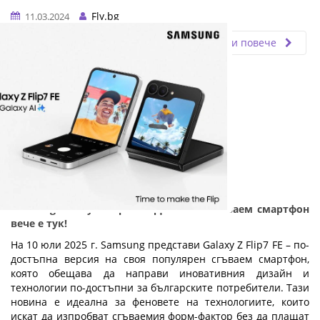
Fly.bg
11.03.2024
Прочети повече
Samsung Galaxy Z Flip7 FE: Достъпен сгъваем смартфон
вече е тук!
На 10 юли 2025 г. Samsung представи Galaxy Z Flip7 FE – по-
достъпна версия на своя популярен сгъваем смартфон,
която обещава да направи иновативния дизайн и
технологии по-достъпни за българските потребители. Тази
новина е идеална за феновете на технологиите, които
искат да изпробват сгъваемия форм-фактор без да плащат