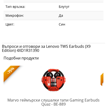
Тип връзка:
Блутут
Микрофон:
Да
Цвят:
Син
Въпроси и отговори за Lenovo TWS Earbuds (X9
Edition) 4XD1R31390
Подобни продукти
-75%
Marvo геймърски слушалки тапи Gaming Earbuds
MARVO-
Quaz - BE-889