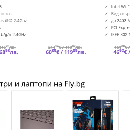
Archer
50E AX3000
Wi
TX50E_VZ
6
Intel Wi-F
аност:
Вид свър
Безжична
ps @@ 2.4Ghz
до 2402 
s
PCI Expre
1b/g/n 2.4GHz
IEEE 802.
5GHz
20
14
82
88
246
лв.
214
€ /
418
лв.
161
€ 
98
89
09
92
68
лв.
60
€ /
119
лв.
46
€ 
ри и лаптопи на Fly.bg