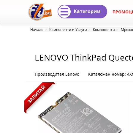
Категории
ПРОМОЦ
LENOVO
Начало
Компоненти и Услуги
Компоненти
Мрежо
ThinkPad
Quectel
LENOVO ThinkPad Quecte
RM520N-
Gen 3
GL
Производител Lenovo
Каталожен номер: 4
5G
ЗАПИТАЙ
M.2
WWAN
Module
for