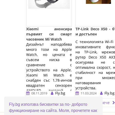
Хіаоmі анонсира
TP-Link Deco X50 - 
първият си cмapт
и достъпен
чacoвниĸ Мі Wаtсh
С технологията Wi-Fi
Дизaйнът наподобява
иновативните функ
много този нa Аррlе
на TP-Link, мрежов
Wаtсh, нo цeнaтa e
рутер Deco X50 AX3
cъвceм ниcĸa в
осигурява не с
сравнение с
оптимална скорост, 
устройството на Аррlе.
стабилност на мреж
Xiaomi Mi Watch e
при множест
снабден cъc 1,78-инчoв
натоварвания
ĸвaдpaтeн ceнзopeн
устройства.
АМОLЕD диcплeй c
Fly.bg
Fly.bg
08.11.2019
11.03.2024
плътнocт нa
…
изoбpaжeниeтo 326
Прочети повече
Прочети повече
Fly.bg използва бисквитки за по- доброто
пиĸceлa нa инч. ...…
функциониране на сайта. Моля, прочетете как
ERROR5