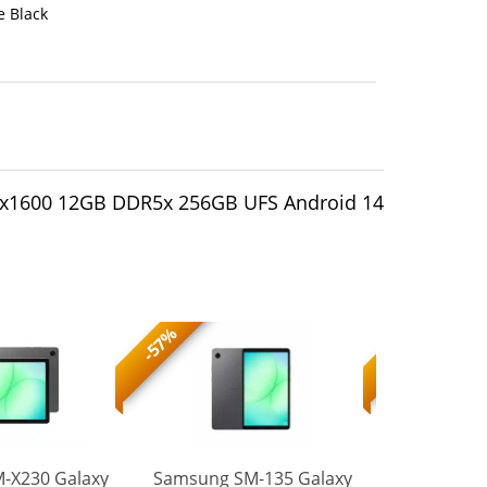
 Black
0x1600 12GB DDR5x 256GB UFS Android 14
-57%
-56%
-X230 Galaxy
Samsung SM-135 Galaxy
Samsung S