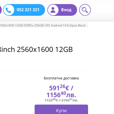
052 321 321
Вход
2560x1600 12GB DDR5x 256GB UFS Android 14 Eclipse Black
8inch 2560x1600 12GB
Безплатна доставка
26
591
€ /
40
1156
лв.
80
01
1122
€ /
2196
лв.
Купи