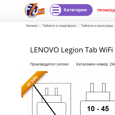
Категории
ПРОМОЦ
LENOVO
Начало
Таблети и смартфони
Таблети и аксесоари
Legion
Tab
LENOVO Legion Tab WiFi
WiFi
DDR5x 256GB UFS Android
Qualcomm
Производител Lenovo
Каталожен номер: ZA
Snapdragon
-47.34%
8
Gen3
8.8inch
2560x1600