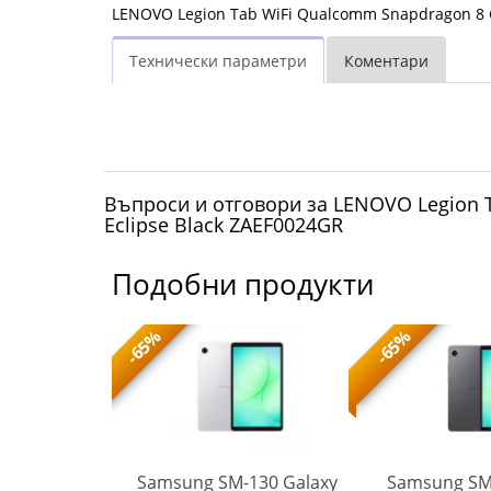
LENOVO Legion Tab WiFi Qualcomm Snapdragon 8 G
Технически параметри
Коментари
Въпроси и отговори за LENOVO Legion T
Eclipse Black ZAEF0024GR
Подобни продукти
-65%
-65%
n Go S AMD
Samsung SM-130 Galaxy
Samsung SM