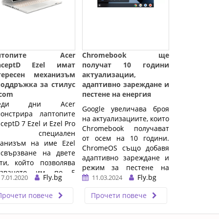
аптопите Acer
Chromebook ще
nceptD Ezel имат
получат 10 години
тересен механизъм
актуализации,
поддръжка за стилус
адаптивно зареждане и
com
пестене на енергия
реди дни Acer
Google увеличава броя
монстрира лаптопите
на актуализациите, които
ceptD 7 Ezel и Ezel Pro
Chromebook получават
ъс специален
от осем на 10 години.
ханизъм на име Ezel
ChromeOS също добавя
 свързване на двете
адаптивно зареждане и
ти, който позволява
режим за пестене на
лзването им по 5
Fly.bg
енергия.
Fly.bg
17.01.2020
11.03.2024
злични начина чрез
омяна на позицията
…
Прочети повече
Прочети повече
...…