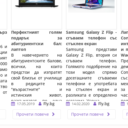
бърз
Перфектният голям
Samsung Galaxy Z Flip -
Л
подарък за
сгъваем телефон със
Co
абитуриентски бал:
стъклен екран
ин
 6 и
лаптоп
Samsung представи
и 
ции
В навечерието на
Galaxy Z Flip, втория си
Wa
ият
абитуриентските балове,
сгъваем телефон.
П
000
всички, на които
Голямото подобрение на
де
амо
предстои да изпратят
този модел спрямо
Con
но и
свой близък от училище
досегашните сгъваеми
с
ата
в редиците на
телефони е употребата
ме
во
"възрастните" и
на стъклен екран и
за
 от
истинския живот,
разликата е определено
час
разсъждават по една
осезаема. Усеща ...…
по
Fly.bg
Fly.bg
17.05.2019
14.02.2020
тема: какво да подаря ...
ра
…
пр
Прочети повече
Прочети повече
на 