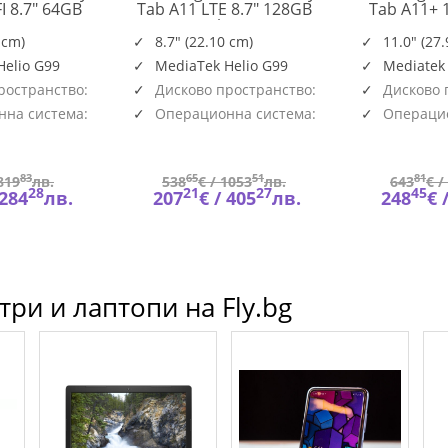
I 8.7" 64GB
Tab A11 LTE 8.7" 128GB
Tab A11+ 
SM-
SM-
ay
Silver
128G
X130NZAAEUE
X135FZSEEUE
 cm)
8.7" (22.10 cm)
11.0" (27
Helio G99
MediaTek Helio G99
Mediatek
ространство:
Дисково пространство:
Дисково 
128GB
128GB
на система:
Операционна система:
Операцио
Android
Android
83
65
51
81
819
лв.
538
€ /
1053
лв.
643
€ /
28
21
27
45
284
лв.
207
€ /
405
лв.
248
€ 
ри и лаптопи на Fly.bg