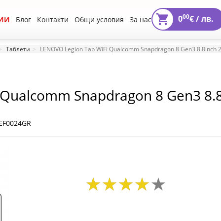
00
0
€ /
лв.
ИИ
Блог
Контакти
Общи условия
За нас
Таблети
LENOVO Legion Tab WiFi Qualcomm Snapdragon 8 Gen3 8.8inch 
 Qualcomm Snapdragon 8 Gen3 8.
 14 Eclipse Black
EF0024GR
80
01
2196
80
01
2196