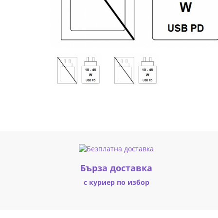
12GB
DDR5x
256GB
UFS
Android
14
Eclipse
Black
ZAEF0024GR
Бърза доставка
|
с куриер по избор
Fly.bg