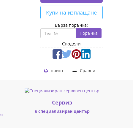
Купи на изплащане
Бърза поръчка:
Поръчка
Сподели
принт
Сравни
Cервиз
в специализиран център
нг