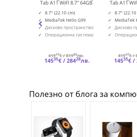
nch WUXGA
Tab A11 WiFI 8.7" 64GB
Tab A11 WiF
SM-
Touch sRGB
Silver
Gr
X130NZSAEUE
12GB PCIe
8.7" (22.10 cm)
8.7" (22.10
83L3001FBM
r White 2y
MediaTek Helio G99
MediaTek 
Дисково пространство:
Дисково п
64GB
64GB
Операционна система:
Операцион
Android
Android
34
17
83
17
900
лв.
419
€ /
819
лв.
419
€ /
62
35
28
35
319
лв.
145
€ /
284
лв.
145
€ /
Полезно от блога за компют