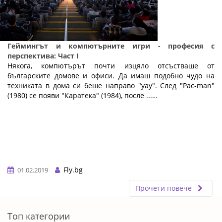
Геймингът и компютърните игри - професия с
перспектива: Част I
Някога, компютърът почти изцяло отсъстваше от
българските домове и офиси. Да имаш подобно чудо на
техниката в дома си беше направо "уау". След "Pac-man"
(1980) се появи "Каратека" (1984), после ...…
Fly.bg
01.02.2019
Прочети повече
ERROR5
Топ категории