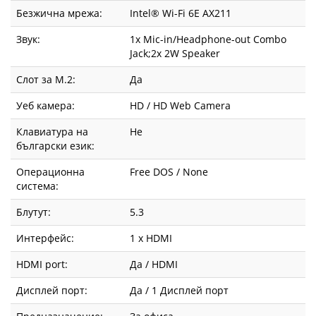
Безжична мрежа:
Intel® Wi-Fi 6E AX211
Звук:
1x Mic-in/Headphone-out Combo
Jack;2x 2W Speaker
Слот за М.2:
Да
Уеб камера:
HD / HD Web Camera
Клавиатура на
Не
български език:
Операционна
Free DOS / None
система:
Блутут:
5.3
Интерфейс:
1 x HDMI
HDMI port:
Да / HDMI
Дисплей порт:
Да / 1 Дисплей порт