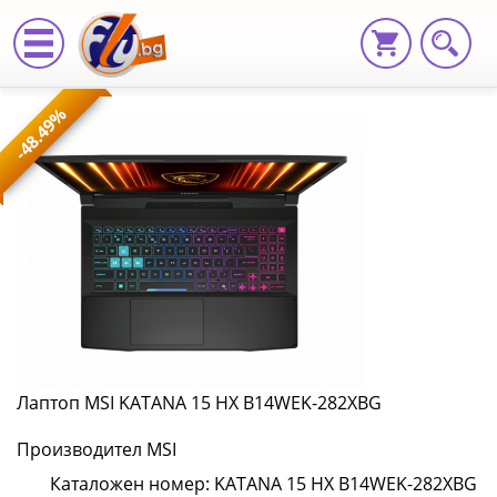
Лаптоп
-48.49%
MSI
KATANA
15
HX
B14WEK-
282XBG
KATANA
Лаптоп MSI KATANA 15 HX B14WEK-282XBG
15
Производител MSI
HX
Каталожен номер: KATANA 15 HX B14WEK-282XBG