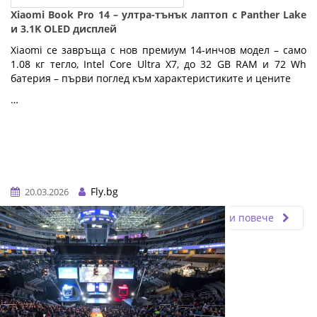
Xiaomi Book Pro 14 – ултра-тънък лаптоп с Panther Lake
и 3.1K OLED дисплей
Xiaomi се завръща с нов премиум 14-инчов модел – само
1.08 кг тегло, Intel Core Ultra X7, до 32 GB RAM и 72 Wh
батерия – първи поглед към характеристиките и цените
…
Fly.bg
20.03.2026
Прочети повече