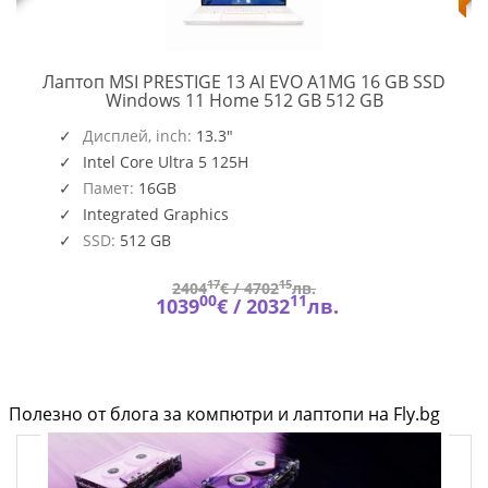
Лаптоп MSI PRESTIGE 13 AI EVO A1MG 16 GB SSD
PRESTIGE
Windows 11 Home 512 GB 512 GB
13
,
O109_PC16250_EMEA
AI
Дисплей, inch:
13.3"
EVO
Intel Core Ultra 5 125H
A1MG
Памет:
16GB
Integrated Graphics
SSD:
512 GB
17
15
2404
€ /
4702
лв.
00
11
1039
€ /
2032
лв.
Полезно от блога за компютри и лаптопи на Fly.bg