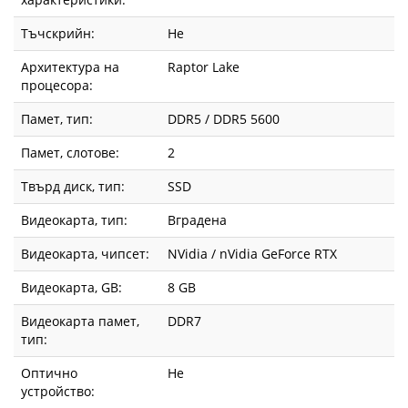
Тъчскрийн:
Не
Архитектура на
Raptor Lake
процесора:
Памет, тип:
DDR5 / DDR5 5600
Памет, слотове:
2
Твърд диск, тип:
SSD
Видеокарта, тип:
Вградена
Видеокарта, чипсет:
NVidia / nVidia GeForce RTX
Видеокарта, GВ:
8 GB
Видеокарта памет,
DDR7
тип:
Оптично
Не
устройство: