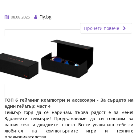
Fly.bg
08.08.2025
Прочети повече
ТОП 6 гейминг компютри и аксесоари - За сърцето на
един геймър: Част 4
Геймър горд да се наричам, първа радост е за мене!
Здравейте геймъри! Продължаваме да си говорим за
вашия свят и джаджите в него. Всеки уважаващ себе си
любител на компютърните игри и техните
предизвикателства ...…