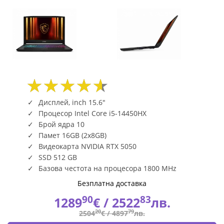
B14WEK-
282XBG
|
Fly.bg
Дисплей, inch 15.6"
Процесор Intel Core i5-14450HX
Брой ядра 10
Памет 16GB (2x8GB)
Видеокарта NVIDIA RTX 5050
SSD 512 GB
Базова честота на процесора 1800 MHz
Безплатна доставка
90
83
1289
€ /
2522
лв.
20
79
2504
€ /
4897
лв.