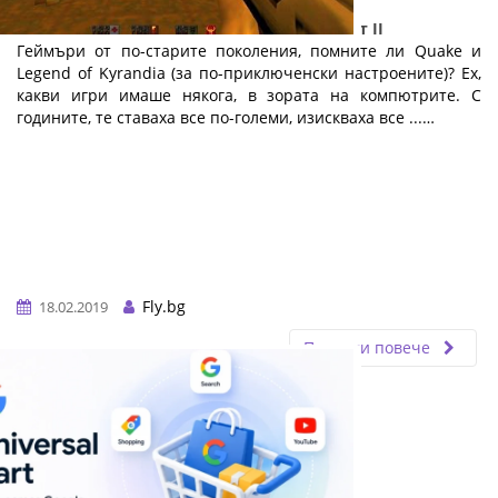
Електронните спортове и геймингът: Част II
Геймъри от по-старите поколения, помните ли Quake и
Legend of Kyrandia (за по-приключенски настроените)? Ех,
какви игри имаше някога, в зората на компютрите. С
годините, те ставаха все по-големи, изискваха все ...…
Fly.bg
18.02.2019
Прочети повече