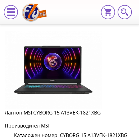
Лаптоп
MSI
CYBORG
15
A13VEK-
1821XBG
CYBORG
15
Лаптоп MSI CYBORG 15 A13VEK-1821XBG
A13VEK-
Производител MSI
1821XBG
Каталожен номер: CYBORG 15 A13VEK-1821XBG