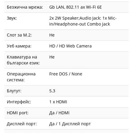
Безжична мрежа:
Gb LAN, 802.11 ax Wi-Fi 6E
Звук:
2x 2W Speaker;Audio Jack: 1x Mic-
in/Headphone-out Combo Jack
Слот за М.2:
Не
Уеб камера:
HD / HD Web Camera
Клавиатура на
Не
български език:
Операционна
Free DOS / None
система:
Блутут:
5.3
Интерфейс:
1 x HDMI
HDMI port:
Да / HDMI
Дисплей порт:
Да / 1 Дисплей порт