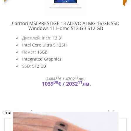
Лаптоп MSI PRESTIGE 13 AI EVO A1MG 16 GB SSD
PRESTIGE
Windows 11 Home 512 GB 512 GB
13
,
O109_PC16250_EMEA
AI
Дисплей, inch:
13.3"
EVO
Intel Core Ultra 5 125H
A1MG
Памет:
16GB
Integrated Graphics
SSD:
512 GB
17
15
2404
€ /
4702
лв.
00
11
1039
€ /
2032
лв.
Полезно от блога за компютри и лаптопи на Fly.bg