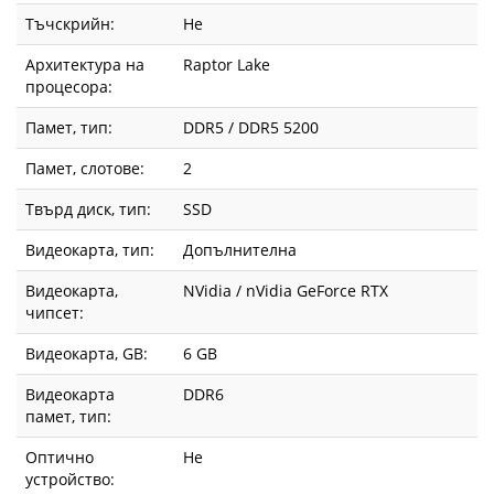
Тъчскрийн:
Не
Архитектура на
Raptor Lake
процесора:
Памет, тип:
DDR5 / DDR5 5200
Памет, слотове:
2
Твърд диск, тип:
SSD
Видеокарта, тип:
Допълнителна
Видеокарта,
NVidia / nVidia GeForce RTX
чипсет:
Видеокарта, GВ:
6 GB
Видеокарта
DDR6
памет, тип:
Оптично
Не
устройство: