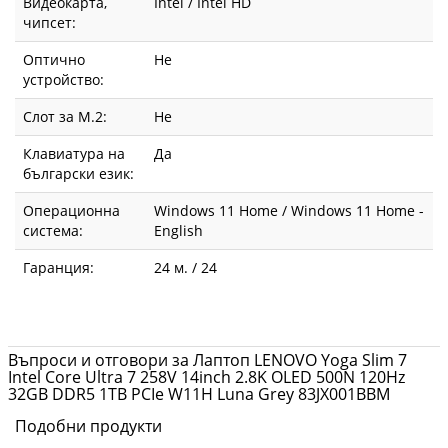
Видеокарта,
Intel / Intel HD
чипсет:
Оптично
Не
устройство:
Слот за М.2:
Не
Клавиатура на
Да
български език:
Операционна
Windows 11 Home / Windows 11 Home -
система:
English
Гаранция:
24 м. / 24
Въпроси и отговори за Лаптоп LENOVO Yoga Slim 7
Intel Core Ultra 7 258V 14inch 2.8K OLED 500N 120Hz
32GB DDR5 1TB PCIe W11H Luna Grey 83JX001BBM
Подобни продукти