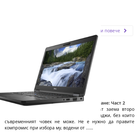
Fly.bg
08.11.2019
Прочети повече
5 причини да изберете лаптоп на изплащане: Част 2
Веднага след мобилния телефон, лаптопът заема второ
място в класацията на технологичните джаджи, без които
съвременният човек не може. Не е нужно да правите
компромис при избора му, водени от ...…