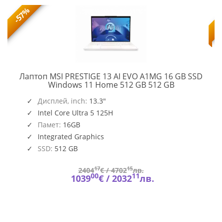
-57%
Лаптоп MSI PRESTIGE 13 AI EVO A1MG 16 GB SSD
PRESTIGE
Windows 11 Home 512 GB 512 GB
13
AI
Дисплей, inch:
13.3"
EVO
Intel Core Ultra 5 125H
A1MG
Памет:
16GB
Integrated Graphics
SSD:
512 GB
17
15
2404
€ /
4702
лв.
00
11
1039
€ /
2032
лв.