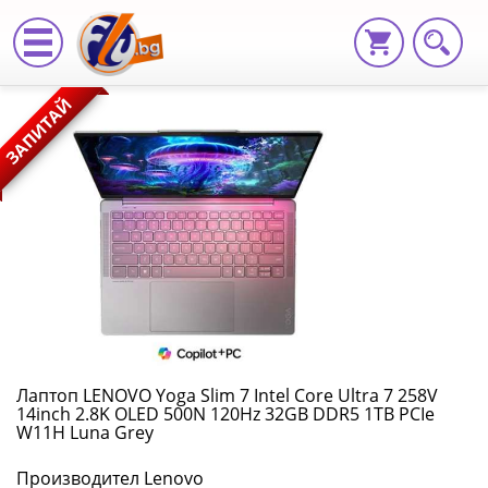
Лаптоп
ЗАПИТАЙ
LENOVO
Yoga
Slim
7
Intel
Core
Ultra
Лаптоп LENOVO Yoga Slim 7 Intel Core Ultra 7 258V
14inch 2.8K OLED 500N 120Hz 32GB DDR5 1TB PCIe
7
W11H Luna Grey
258V
Производител Lenovo