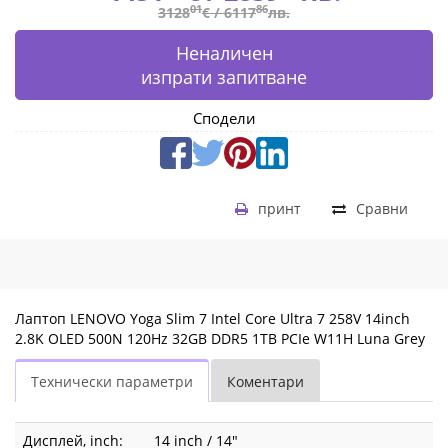
Grey
01
86
3128
€ /
6117
лв.
83JX001BBM
Неналичен
|
изпрати запитване
Fly.bg
Сподели
принт
Сравни
Лаптоп LENOVO Yoga Slim 7 Intel Core Ultra 7 258V 14inch
2.8K OLED 500N 120Hz 32GB DDR5 1TB PCIe W11H Luna Grey
Технически параметри
Коментари
Дисплей, inch:
14 inch / 14"