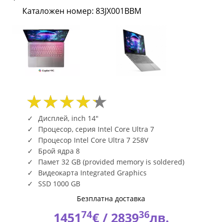
14inch
Каталожен номер: 83JX001BBM
2.8K
OLED
500N
120Hz
32GB
Дисплей, inch 14"
DDR5
Процесор, серия Intel Core Ultra 7
Процесор Intel Core Ultra 7 258V
1TB
Брой ядра 8
Памет 32 GB (provided memory is soldered)
PCIe
Видеокарта Integrated Graphics
W11H
SSD 1000 GB
Безплатна доставка
Luna
74
36
1451
€ /
2839
лв.