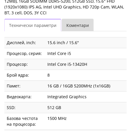
12MB), 16GB SODIMM DDR5-5200, 512GB SSD, 15.6" FHD
cell,
(1920x1080) IPS AG, Intel UHD Graphics, HD 720p Cam, WLAN,
BT, 3 cell, DOS, 3Y CCI
DOS,
Технически параметри
Коментари
3Y
CCI
Дисплей, inch:
15.6 inch / 15.6"
83HF00GLBM
Процесор, серия:
Intel Core i5
|
Процесор:
Intel Core i5-13420H
Fly.bg
Брой ядра:
8
Памет:
16 GB / 16GB 5200MHz (1x16GB)
Видеокарта:
Integrated Graphics
SSD:
512 GB
Базова честота
1500 MHz
на процесора: