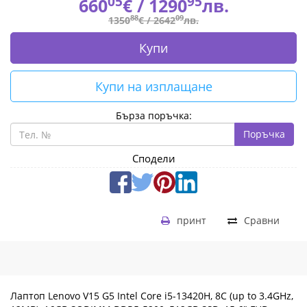
(1920x1080)
05
95
660
€ /
1290
лв.
88
09
1350
€ /
2642
лв.
IPS
Купи
AG,
Intel
Купи на изплащане
UHD
Бърза поръчка:
Graphics,
Поръчка
HD
Сподели
720p
Cam,
принт
Сравни
WLAN,
BT,
3
Лаптоп Lenovo V15 G5 Intel Core i5-13420H, 8C (up to 3.4GHz,