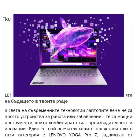
Полезно от блога за компютри и лаптопи на Fly.bg
LENOVO YOGA Pro 7 с AMD Ryzen AI 9 365 - Технологията
на бъдещето в твоите ръце
В света на съвременните технологии лаптопите вече не са
просто устройства за работа или забавление – те са мощни
инструменти, които комбинират стил, производителност и
иновации. Един от най-впечатляващите представители в
тази категория е LENOVO YOGA Pro 7, задвижван от