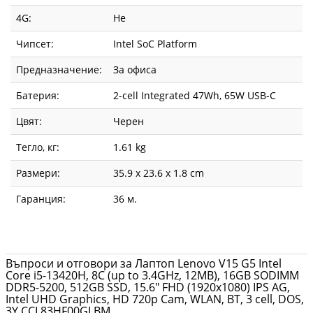
4G:
Не
Чипсет:
Intel SoC Platform
Предназначение:
За офиса
Батерия:
2-cell Integrated 47Wh, 65W USB-C
Цвят:
Черен
Тегло, кг:
1.61 kg
Размери:
35.9 x 23.6 x 1.8 cm
Гаранция:
36 м.
Въпроси и отговори за Лаптоп Lenovo V15 G5 Intel
Core i5-13420H, 8C (up to 3.4GHz, 12MB), 16GB SODIMM
DDR5-5200, 512GB SSD, 15.6" FHD (1920x1080) IPS AG,
Intel UHD Graphics, HD 720p Cam, WLAN, BT, 3 cell, DOS,
3Y CCI 83HF00GLBM