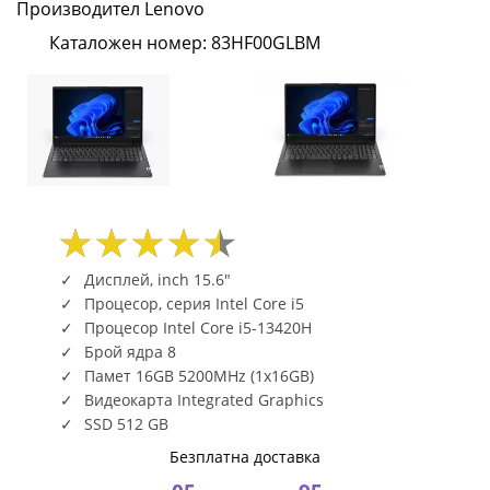
Производител Lenovo
to
Каталожен номер: 83HF00GLBM
3.4GHz,
12MB),
16GB
SODIMM
DDR5-
5200,
Дисплей, inch 15.6"
Процесор, серия Intel Core i5
512GB
Процесор Intel Core i5-13420H
Брой ядра 8
SSD,
Памет 16GB 5200MHz (1x16GB)
Видеокарта Integrated Graphics
15.6"
SSD 512 GB
FHD
Безплатна доставка