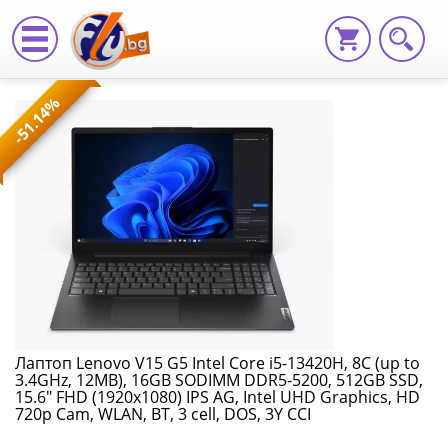
Лаптоп
-51.14%
Lenovo
V15
G5
Intel
Core
i5-
13420H,
Лаптоп Lenovo V15 G5 Intel Core i5-13420H, 8C (up to
3.4GHz, 12MB), 16GB SODIMM DDR5-5200, 512GB SSD,
8C
15.6" FHD (1920x1080) IPS AG, Intel UHD Graphics, HD
720p Cam, WLAN, BT, 3 cell, DOS, 3Y CCI
(up