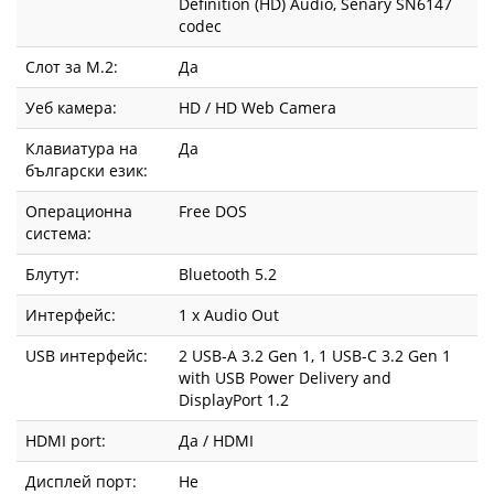
Definition (HD) Audio, Senary SN6147
codec
Слот за М.2:
Да
Уеб камера:
HD / HD Web Camera
Клавиатура на
Да
български език:
Операционна
Free DOS
система:
Блутут:
Bluetooth 5.2
Интерфейс:
1 x Audio Out
USB интерфейс:
2 USB-A 3.2 Gen 1, 1 USB-C 3.2 Gen 1
with USB Power Delivery and
DisplayPort 1.2
HDMI port:
Да / HDMI
Дисплей порт:
Не