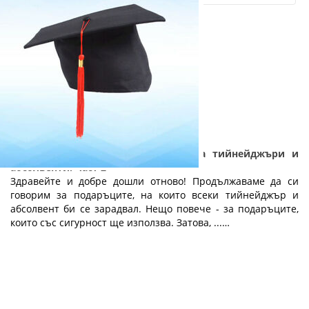
Практични и полезни подаръци за тийнейджъри и
абсолвенти: Част 2
Здравейте и добре дошли отново! Продължаваме да си
говорим за подаръците, на които всеки тийнейджър и
абсолвент би се зарадвал. Нещо повече - за подаръците,
които със сигурност ще използва. Затова, ...…