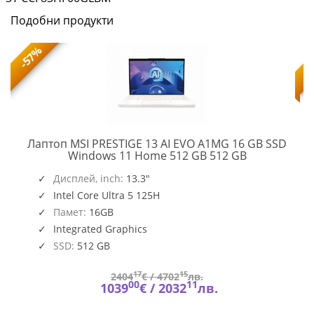
Подобни продукти
-57%
Лаптоп MSI PRESTIGE 13 AI EVO A1MG 16 GB SSD
PRESTIGE
Windows 11 Home 512 GB 512 GB
13
,
O109_PC16250_EMEA
AI
Дисплей, inch:
13.3"
EVO
Intel Core Ultra 5 125H
A1MG
Памет:
16GB
Integrated Graphics
SSD:
512 GB
17
15
2404
€ /
4702
лв.
00
11
1039
€ /
2032
лв.