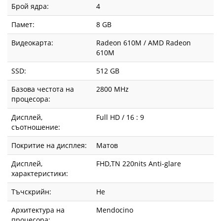
Брой ядра:
4
Памет:
8 GB
Видеокарта:
Radeon 610M / AMD Radeon
610M
SSD:
512 GB
Базова честота на
2800 MHz
процесора:
Дисплей,
Full HD / 16 : 9
съотношение:
Покритие на дисплея:
Матов
Дисплей,
FHD,TN 220nits Anti-glare
характеристики:
Тъчскрийн:
Не
Архитектура на
Mendocino
процесора: