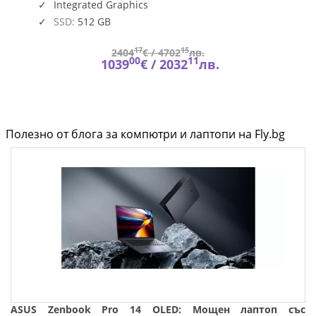
Integrated Graphics
SSD:
512 GB
17
15
2404
€ /
4702
лв.
00
11
1039
€ /
2032
лв.
Полезно от блога за компютри и лаптопи на Fly.bg
ASUS Zenbook Pro 14 OLED: Мощен лаптоп със