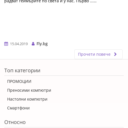
радват геймърите по света и у нас. Първо ...…
Fly.bg
15.04.2019
Прочети повече
ERROR5
Топ категории
ПРОМОЦИИ
Преносими компютри
Настолни компютри
Смартфони
Относно