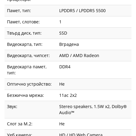
Памет, тип:
LPDDR5 / LPDDR5 5500
Памет, слотове:
1
Твърд диск, тип:
SSD
Видеокарта, тип:
Вградена
Видеокарта, чипсет:
AMD / AMD Radeon
Видеокарта памет,
DDR4
тип:
Оптично устройство:
Не
Безжична мрежа:
11ac 2x2
Звук:
Stereo speakers, 1.5W x2, Dolby®
Audio™
Слот за М.2:
Не
Уеб камера:
HD / HD Web Camera