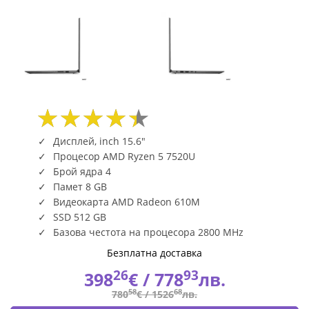
/
54BM
|
Fly.bg
Дисплей, inch 15.6"
Процесор AMD Ryzen 5 7520U
Брой ядра 4
Памет 8 GB
Видеокарта AMD Radeon 610M
SSD 512 GB
Базова честота на процесора 2800 MHz
Безплатна доставка
26
93
398
€ /
778
лв.
58
68
780
€ /
1526
лв.