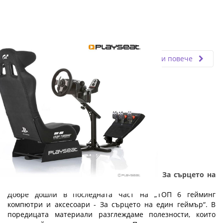
Fly.bg
09.01.2020
Прочети повече
ТОП 6 гейминг компютри и аксесоари - За сърцето на
един геймър: Част 5
Добре дошли в последната част на „ТОП 6 гейминг
компютри и аксесоари - За сърцето на един геймър“. В
поредицата материали разглеждаме полезности, които