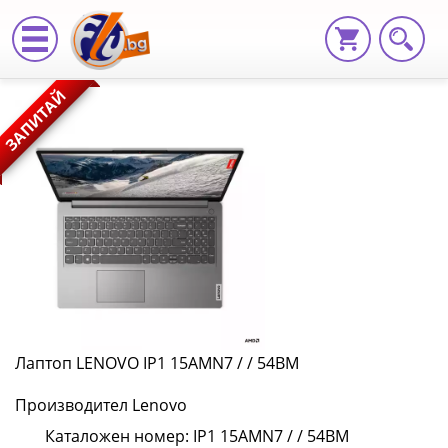
Лаптоп
ЗАПИТАЙ
LENOVO
IP1
15AMN7
/
/
54BM
IP1
Лаптоп LENOVO IP1 15AMN7 / / 54BM
15AMN7
Производител Lenovo
/
Каталожен номер: IP1 15AMN7 / / 54BM