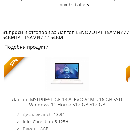
months battery
Въпроси и отговори за Лаптоп LENOVO IP1 15AMN7 / /
54BM IP1 15AMN7 / / 54BM
Подобни продукти
-57%
Лаптоп MSI PRESTIGE 13 AI EVO A1MG 16 GB SSD
PRESTIGE
Windows 11 Home 512 GB 512 GB
13
,
O109_PC16250_EMEA
AI
Дисплей, inch:
13.3"
EVO
Intel Core Ultra 5 125H
A1MG
Памет:
16GB