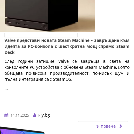
Valve представи новата Steam Machine – завръщане към
идеята за PC-конзола с шесткратна мощ спрямо Steam
Deck
След години затишие Valve се завръща в света на
конзолните PC устройства с обновена Steam Machine, която
обещава по-висока производителност, по-нисък шум и
пълна интеграция със SteamOS.
…
Fly.bg
14.11.2025
Прочети повече