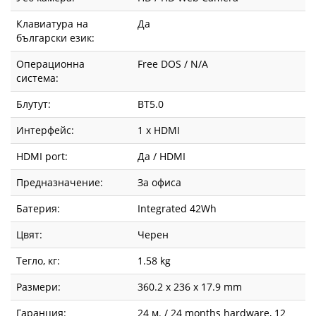
Клавиатура на
Да
български език:
Операционна
Free DOS / N/A
система:
Блутут:
BT5.0
Интерфейс:
1 x HDMI
HDMI port:
Да / HDMI
Предназначение:
За офиса
Батерия:
Integrated 42Wh
Цвят:
Черен
Тегло, кг:
1.58 kg
Размери:
360.2 x 236 x 17.9 mm
Гаранция:
24 м. / 24 months hardware, 12