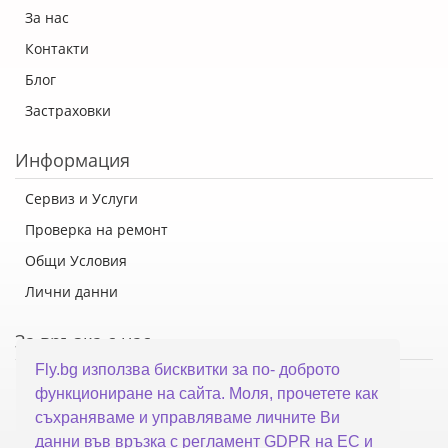
За нас
Контакти
Блог
Застраховки
Информация
Сервиз и Услуги
Проверка на ремонт
Общи Условия
Лични данни
За връзка с нас
Fly.bg използва бисквитки за по- доброто
Флай Систем ООД
функциониране на сайта. Моля, прочетете как
гр. Варна, ул. Каймакчалан 10А
съхраняваме и управляваме личните Ви
тел: 052 321 321
данни във връзка с регламент GDPR на ЕС и