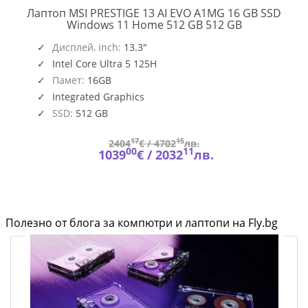
Лаптоп MSI PRESTIGE 13 AI EVO A1MG 16 GB SSD
PRESTIGE
Windows 11 Home 512 GB 512 GB
13
,
O109_PC16250_EMEA
AI
Дисплей, inch:
13.3"
EVO
Intel Core Ultra 5 125H
A1MG
Памет:
16GB
Integrated Graphics
SSD:
512 GB
17
15
2404
€ /
4702
лв.
00
11
1039
€ /
2032
лв.
Полезно от блога за компютри и лаптопи на Fly.bg