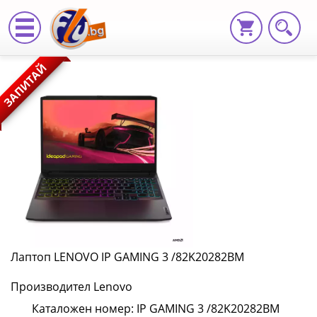
Лаптоп
ЗАПИТАЙ
LENOVO
IP
GAMING
3
/82K20282BM
IP
GAMING
Лаптоп LENOVO IP GAMING 3 /82K20282BM
3
Производител Lenovo
/82K20282BM
Каталожен номер: IP GAMING 3 /82K20282BM