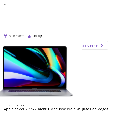
…
Fly.bg
03.07.2026
Прочети повече
Apple представи новия MacBook Pro
Apple замени 15-инчовия MacBook Pro с изцяло нов модел.