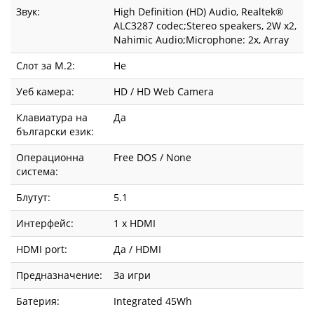
Звук:
High Definition (HD) Audio, Realtek®
ALC3287 codec;Stereo speakers, 2W x2,
Nahimic Audio;Microphone: 2x, Array
Слот за М.2:
Не
Уеб камера:
HD / HD Web Camera
Клавиатура на
Да
български език:
Операционна
Free DOS / None
система:
Блутут:
5.1
Интерфейс:
1 x HDMI
HDMI port:
Да / HDMI
Предназначение:
За игри
Батерия:
Integrated 45Wh