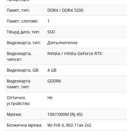
Памет, тип:
DDR4 / DDR4 3200
Памет, слотове:
1
Твърд диск, тип:
SSD
Видеокарта, тип:
Допълнителна
Видеокарта,
NVidia / nVidia GeForce RTX
чипсет:
Видеокарта, GВ:
4 GB
Видеокарта
GDDR6
памет, тип:
Оптично
Не
устройство:
Мрежа:
100/1000M (RJ-45)
Безжична мрежа:
Wi-Fi® 6, 802.11ax 2x2