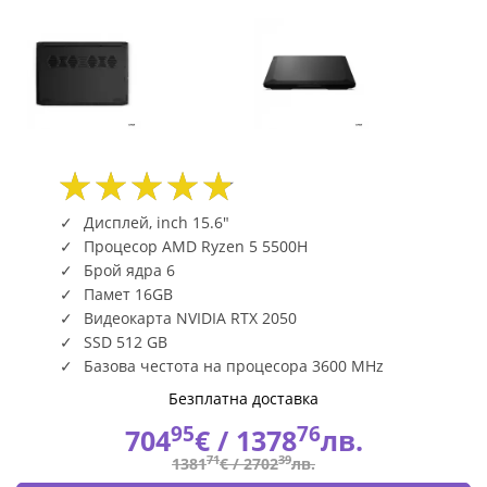
|
Fly.bg
Дисплей, inch 15.6"
Процесор AMD Ryzen 5 5500H
Брой ядра 6
Памет 16GB
Видеокарта NVIDIA RTX 2050
SSD 512 GB
Базова честота на процесора 3600 MHz
Безплатна доставка
95
76
704
€ /
1378
лв.
71
39
1381
€ /
2702
лв.