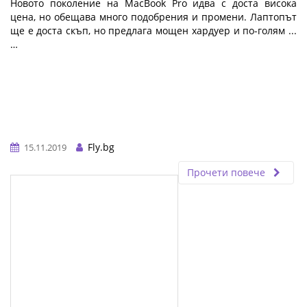
Новото поколение на MacBook Pro идва с доста висока
цена, но обещава много подобрения и промени. Лаптопът
ще е доста скъп, но предлага мощен хардуер и по-голям ...
…
Fly.bg
15.11.2019
Прочети повече