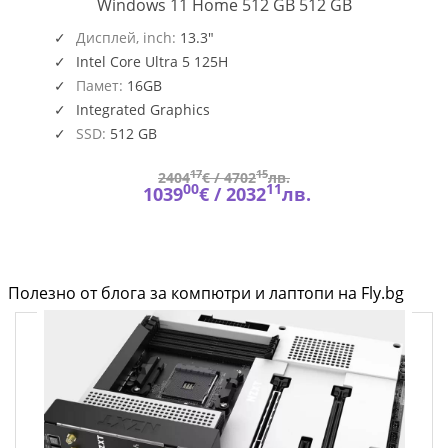
PRESTIGE
Windows 11 Home 512 GB 512 GB
13
,
O109_PC16250_EMEA
AI
Дисплей, inch:
13.3"
EVO
Intel Core Ultra 5 125H
A1MG
Памет:
16GB
Integrated Graphics
SSD:
512 GB
17
15
2404
€ /
4702
лв.
00
11
1039
€ /
2032
лв.
Полезно от блога за компютри и лаптопи на Fly.bg