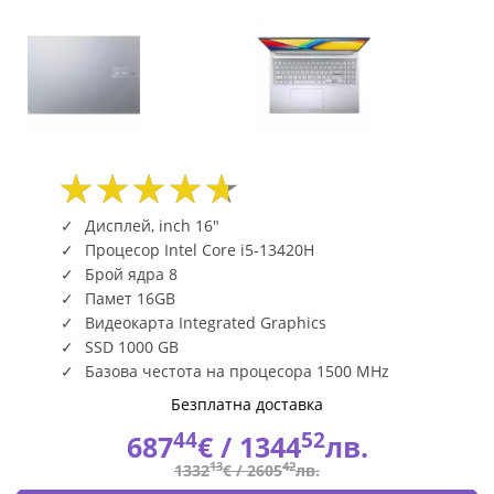
Дисплей, inch 16"
Процесор Intel Core i5-13420H
Брой ядра 8
Памет 16GB
Видеокарта Integrated Graphics
SSD 1000 GB
Базова честота на процесора 1500 MHz
Безплатна доставка
44
52
687
€ /
1344
лв.
13
42
1332
€ /
2605
лв.