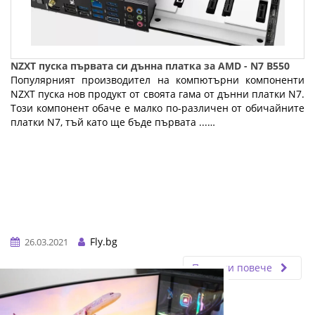
NZXT пуска първата си дънна платка за AMD - N7 B550
Популярният производител на компютърни компоненти
NZXT пуска нов продукт от своята гама от дънни платки N7.
Този компонент обаче е малко по-различен от обичайните
платки N7, тъй като ще бъде първата ...…
Fly.bg
26.03.2021
Прочети повече