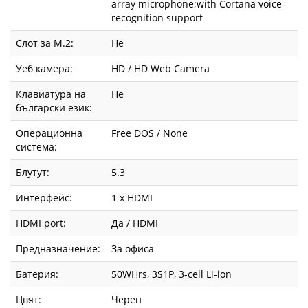
array microphone;with Cortana voice-
recognition support
Слот за М.2:
Не
Уеб камера:
HD / HD Web Camera
Клавиатура на
Не
български език:
Операционна
Free DOS / None
система:
Блутут:
5.3
Интерфейс:
1 x HDMI
HDMI port:
Да / HDMI
Предназначение:
За офиса
Батерия:
50WHrs, 3S1P, 3-cell Li-ion
Цвят:
Черен