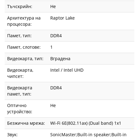
Тъчскрийн:
Не
Архитектура на
Raptor Lake
процесора:
Памет, тип:
DDR4
Памет, слотове:
1
Видеокарта, тип:
Вградена
Видеокарта,
Intel / Intel UHD
чипсет:
Видеокарта
DDR4
памет, тип:
Оптично
Не
устройство:
Безжична мрежа:
Wi-Fi 6E(802.11ax) (Dual band) 1x1
Звук:
SonicMaster;Built-in speaker;Built-in