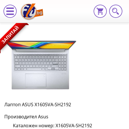
Лаптоп
ЗАПИТАЙ
ASUS
X1605VA-
SH2192
X1605VA-
SH2192
|
Fly.bg
Лаптоп ASUS X1605VA-SH2192
Производител Asus
Каталожен номер: X1605VA-SH2192