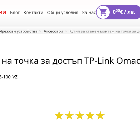
00
0
€ /
лв.
ИИ
Блог
Контакти
Общи условия
За нас
Мрежови устройства
Аксесоари
Кутия за стенен монтаж на точка за д
 на точка за достъп TP-Link Oma
B-100_VZ
55
46
28
55
46
28