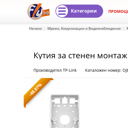
Категории
ПРОМОЦ
Кутия
Начало
Мрежи, Комуникации и Видеонаблюдение
за
стенен
Кутия за стенен монтаж
монтаж
на
Производител TP-Link
Каталожен номер: OJ
точка
-48.87%
за
достъп
TP-
Link