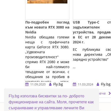
По-подробен поглед
USB Type-C ст
към новата RTX 3080 на
задължителен
Nvidia
устройства, продав
Nvidia обещава големи
в ЕС от 28 декем
неща с графичната
2024 г.
карта GeForce RTX 3080.
ЕС публикува сво
„Удвоената
нова директива „О
производителност“
зарядно устройство“
спрямо RTX 2080 е може
би най-голямото
…
твърдение от всички, с
обещания за пробив в
компютърните игри.
Fly.bg
Fly.bg
11.09.2020
11.03.2024
Представяме ...…
Прочети повече
Прочети повече
Fly.bg използва бисквитки за по- доброто
функциониране на сайта. Моля, прочетете как
ERROR5
съхраняваме и управляваме личните Ви