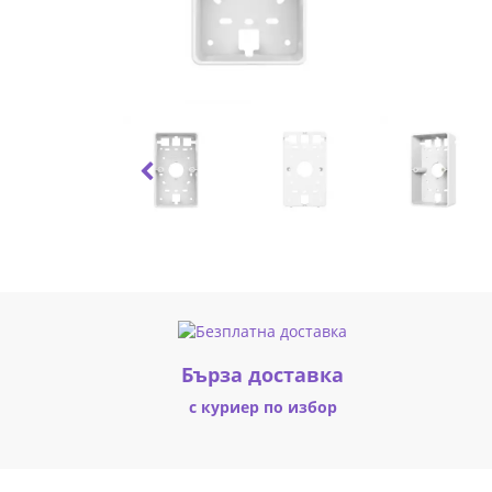
Omada
OJB-
100
OJB-
100_VZ
|
Fly.bg
Бърза доставка
с куриер по избор