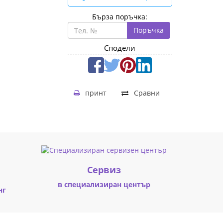
Бърза поръчка:
Поръчка
Сподели
принт
Сравни
Cервиз
в специализиран център
нг