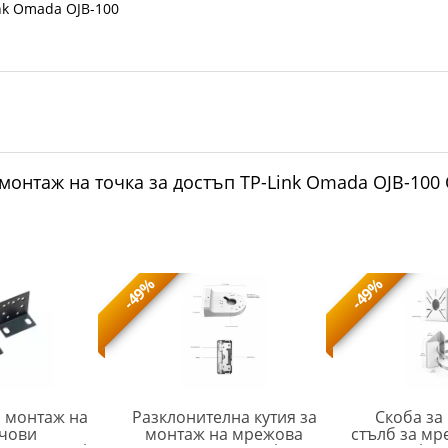
ink Omada OJB-100
 монтаж на точка за достъп TP-Link Omada OJB-100 
-49%
-49%
а монтаж на
Разклонителна кутия за
Скоба за
нчови
монтаж на мрежова
стълб за мр