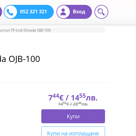
052 321 321
Вход
остъп TP-Link Omada OJB-100
da OJB-100
44
55
7
€ /
14
лв.
55
46
14
€ /
28
лв.
Купи
Купи на изплащане