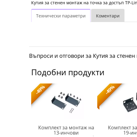
Кутия за стенен монтаж на точка за достъп TP-L
Технически параметри
Коментари
Въпроси и отговори за Кутия за стенен
Подобни продукти
-49%
-49%
 обхват TP-
Комплект за монтаж на
Комплект з
E6500 Wi-Fi
13-инчови
19-и