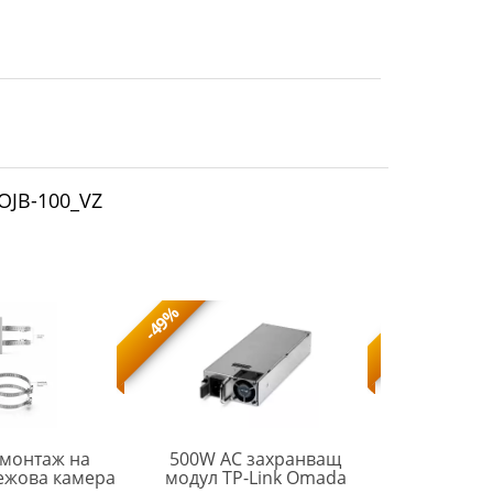
OJB-100_VZ
-49%
-49%
 монтаж на
500W AC захранващ
550W AC
ежова камера
модул TP-Link Omada
модул TP