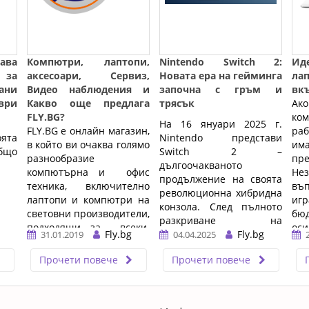
ава
Компютри, лаптопи,
Nintendo Switch 2:
Ид
 за
аксесоари, Сервиз,
Новата ера на гейминга
ла
ани
Видео наблюдения и
започна с гръм и
вк
ври
Какво още предлага
трясък
Ак
FLY.BG?
ко
На 16 януари 2025 г.
FLY.BG е онлайн магазин,
ра
ята
Nintendo представи
в който ви очаква голямо
им
бщо
Switch 2 –
разнообразие
пр
дългоочакваното
компютърна и офис
Не
продължение на своята
техника, включително
въ
революционна хибридна
лаптопи и компютри на
иг
конзола. След пълното
световни производители,
бюд
разкриване на
подходящи за всеки.
оси
Fly.bg
детайлите по време на
Fly.bg
31.01.2019
04.04.2025
При нас ще намерите ...
Nintendo Direct на 2
…
Прочети повече
Прочети повече
април, гейминг
общността вече знае
какво да очаква от тази
нова машина, която ще