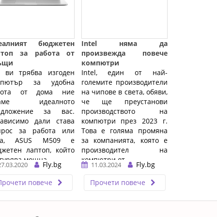
еалният бюджетен
Intel няма да
птоп за работа от
произвежда повече
ъщи
компютри
о ви трябва изгоден
Intel, един от най-
мпютър за удобна
големите производители
бота от дома ние
на чипове в света, обяви,
аме идеалното
че ще преустанови
едложение за вас.
производството на
зависимо дали става
компютри през 2023 г.
прос за работа или
Това е голяма промяна
ра, ASUS M509 е
за компанията, която е
жетен лаптоп, който
производител на
гурява мощна ...…
компютри от ...…
Fly.bg
Fly.bg
27.03.2020
11.03.2024
Прочети повече
Прочети повече