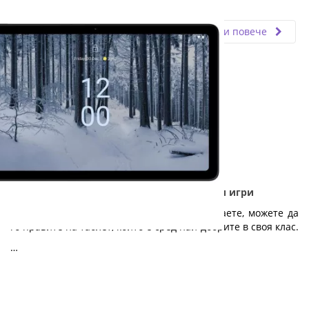
Fly.bg
18.06.2021
Прочети повече
Nokia T21 - Дълготраен таблет за работа и игри
Независимо дали работите, учите или играете, можете да
го правите на таблет, който е сред най-добрите в своя клас.
…