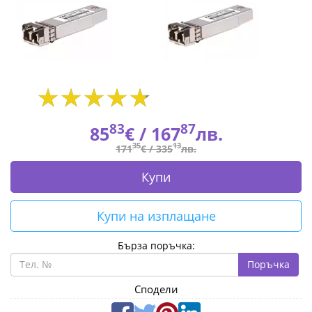
R9D18A
|
Fly.bg
83
87
85
€ /
167
лв.
35
13
171
€ /
335
лв.
Купи
Купи на изплащане
Бърза поръчка:
Поръчка
Сподели