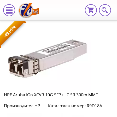
HPE
-49.91%
Aruba
IOn
XCVR
10G
SFP+
LC
SR
HPE Aruba IOn XCVR 10G SFP+ LC SR 300m MMF
300m
Производител HP
Каталожен номер: R9D18A
MMF