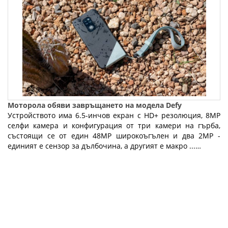
Моторола обяви завръщането на модела Defy
Устройството има 6.5-инчов екран с HD+ резолюция, 8MP
селфи камера и конфигурация от три камери на гърба,
състоящи се от един 48MP широкоъгълен и два 2MP -
единият е сензор за дълбочина, а другият е макро ...…