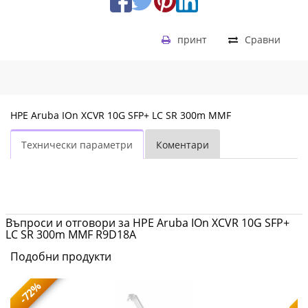
принт
Сравни
HPE Aruba IOn XCVR 10G SFP+ LC SR 300m MMF
Технически параметри
Коментари
Въпроси и отговори за HPE Aruba IOn XCVR 10G SFP+
LC SR 300m MMF R9D18A
Подобни продукти
-72%