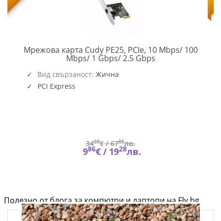
Мрежова карта Cudy PE25, PCIe, 10 Mbps/ 100
CUDY-
Mbps/ 1 Gbps/ 2.5 Gbps
PCI-
PE25
Вид свързаност:
Жична
PCI Express
69
85
34
€ /
67
лв.
86
28
9
€ /
19
лв.
Полезно от блога за компютри и лаптопи на Fly.bg