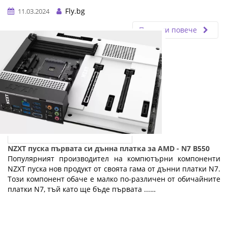
Fly.bg
11.03.2024
Прочети повече
NZXT пуска първата си дънна платка за AMD - N7 B550
Популярният производител на компютърни компоненти
NZXT пуска нов продукт от своята гама от дънни платки N7.
Този компонент обаче е малко по-различен от обичайните
платки N7, тъй като ще бъде първата ...…