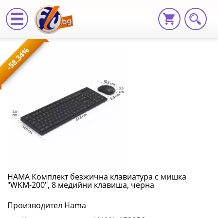
HAMA
-58.34%
Комплект
безжична
клавиатура
с
мишка
"WKM-
200",
HAMA Комплект безжична клавиатура с мишка
"WKM-200", 8 медийни клавиша, черна
8
Производител Hama
медийни