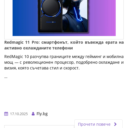
Redmagic 11 Pro: смартфонът, който въвежда ерата на
активно охлажданите телефони
RedMagic 10 разчупва границите между гейминг и мобилна
мощ — с революционен процесор, подобрено охлаждане и
визия, която съчетава стил и скорост.
…
Fly.bg
17.10.2025
Прочети повече