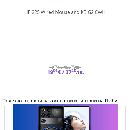
AW5S6AA#
HP 225 Wired Mouse and KB G2 CWH
O-
6
)
72
92
79
€ /
155
лв.
06
28
19
€ /
37
лв.
Полезно от блога за компютри и лаптопи на Fly.bg