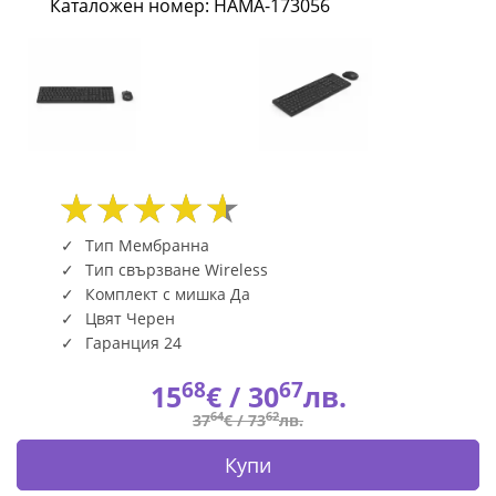
Каталожен номер: HAMA-173056
клавиша,
черна
HAMA-
173056
|
Fly.bg
Тип Мембранна
Тип свързване Wireless
Комплект с мишка Да
Цвят Черен
Гаранция 24
68
67
15
€ /
30
лв.
64
62
37
€ /
73
лв.
Купи