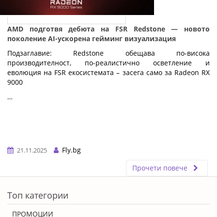
AMD подготвя дебюта на FSR Redstone — новото
поколение AI-ускорена гейминг визуализация
Подзаглавие: Redstone обещава по-висока
производителност, по-реалистично осветление и
еволюция на FSR екосистемата – засега само за Radeon RX
9000
…
Fly.bg
21.11.2025
Прочети повече
ERROR5
Топ категории
ПРОМОЦИИ