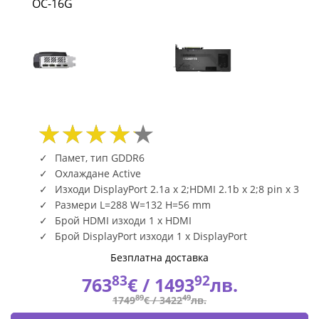
OC-16G
|
Fly.bg
Памет, тип GDDR6
Охлаждане Active
Изходи DisplayPort 2.1a x 2;HDMI 2.1b x 2;8 pin x 3
Размери L=288 W=132 H=56 mm
Брой HDMI изходи 1 x HDMI
Брой DisplayPort изходи 1 x DisplayPort
Безплатна доставка
83
92
763
€ /
1493
лв.
89
49
1749
€ /
3422
лв.