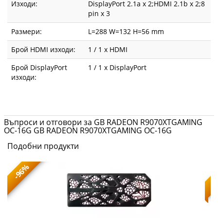
Изходи:
DisplayPort 2.1a x 2;HDMI 2.1b x 2;8
pin x 3
Размери:
L=288 W=132 H=56 mm
Брой HDMI изходи:
1 / 1 x HDMI
Брой DisplayPort
1 / 1 x DisplayPort
изходи:
Въпроси и отговори за GB RADEON R9070XTGAMING
OC-16G GB RADEON R9070XTGAMING OC-16G
Подобни продукти
-96%