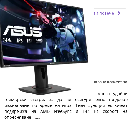
Fly.bg
11.03.2024
Прочети повече
Геймърския монитор Asus VG279Q предлага множество
функции на изгодна цена
Мониторът Asus VG279Q е създаден с много удобни
геймърски екстри, за да ви осигури едно по-добро
изживяване по време на игра. Тези функции включват
поддръжка на AMD FreeSync и 144 Hz скорост на
опресняване. ...…