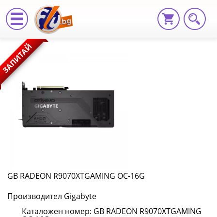
GB
ЗАПИТАЙ
RADEON
R9070XTGAMING
OC-
16G
GB
RADEON
R9070XTGAMING
GB RADEON R9070XTGAMING OC-16G
OC-
Производител Gigabyte
16G
Каталожен номер: GB RADEON R9070XTGAMING