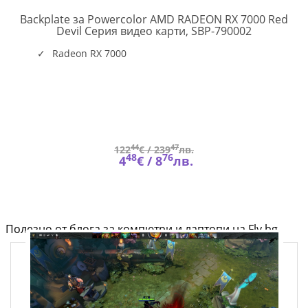
Backplate за Powercolor AMD RADEON RX 7000 Red
-
PC-
Devil Серия видео карти, SBP-790002
VC-
AC-
Radeon RX 7000
SBP-
790002
44
47
122
€ /
239
лв.
48
76
4
€ /
8
лв.
Полезно от блога за компютри и лаптопи на Fly.bg