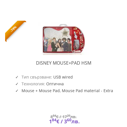
-79%
MOUSE+PAD
DISNEY MOUSE+PAD HSM
HSM
Тип свързване:
USB wired
Технология:
Оптична
Mouse + Mouse Pad, Mouse Pad material - Extra
grip rubber base. Static free, non-slip surface.;
Thickness 3mm
84
29
8
€ /
17
лв.
84
60
1
€ /
3
лв.