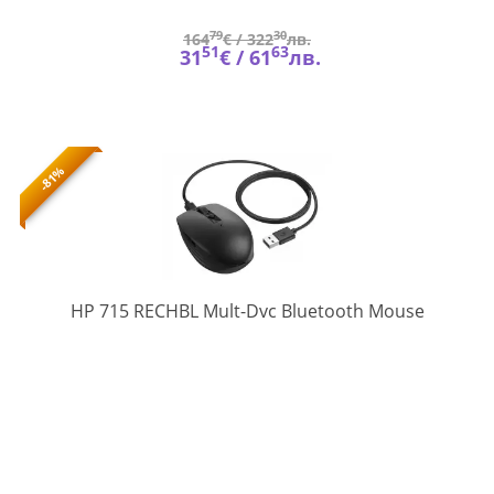
79
30
164
€ /
322
лв.
51
63
31
€ /
61
лв.
-81%
6E6F0AA
HP 715 RECHBL Mult-Dvc Bluetooth Mouse