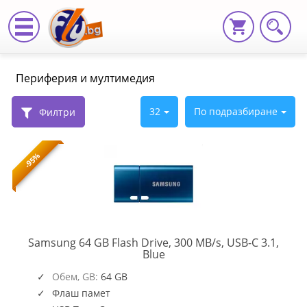
,
Периферия и мултимедия
Периферия
и
32
По подразбиране
Филтри
мултимедия
-95%
|
Fly.bg
Samsung 64 GB Flash Drive, 300 MB/s, USB-C 3.1,
MUF-
Blue
64DA/APC
Обем, GB:
64 GB
Флаш памет