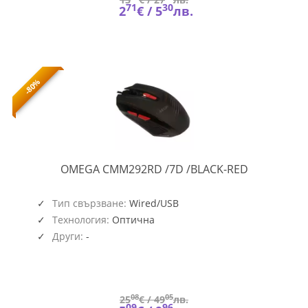
71
30
2
€ /
5
лв.
-80%
CMM292RD
OMEGA CMM292RD /7D /BLACK-RED
/7D
/BLACK-
RED
Тип свързване:
Wired/USB
Технология:
Оптична
Други:
-
08
05
25
€ /
49
лв.
09
96