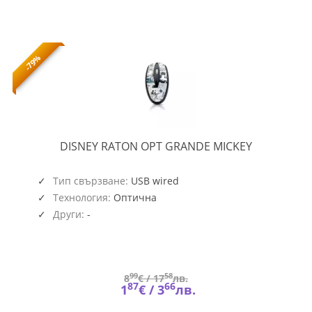
-79%
RATON
DISNEY RATON OPT GRANDE MICKEY
OPT
GRANDE
MICKEY
Тип свързване:
USB wired
Технология:
Оптична
Други:
-
99
58
8
€ /
17
лв.
87
66
1
€ /
3
лв.