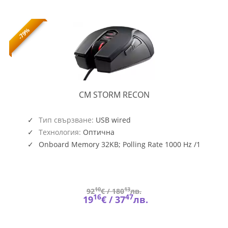
-79%
CM
CM STORM RECON
STORM
RECON
Тип свързване:
USB wired
Технология:
Оптична
Onboard Memory 32KB; Polling Rate 1000 Hz /1
ms; Velocity Up to 60 ips; Acceleration 20 g; Flexible
1.8 meter or 78.6 inch long cable;
10
13
92
€ /
180
лв.
16
47
19
€ /
37
лв.