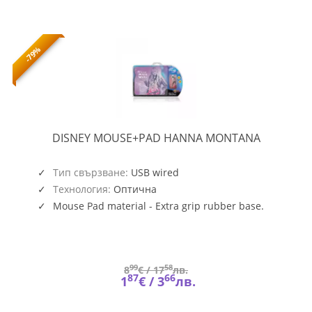
-79%
MOUSE+P
DISNEY MOUSE+PAD HANNA MONTANA
HANNA
MONTAN
Тип свързване:
USB wired
Технология:
Оптична
Mouse Pad material - Extra grip rubber base.
Static free, non-slip surface; Thickness 3mm;
99
58
8
€ /
17
лв.
87
66
1
€ /
3
лв.