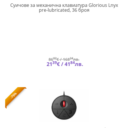
Суичове за механична клавиатура Glorious Lnyx
GL-
pre-lubricated, 36 броя
KEY-
GAKC-
198
02
24
86
€ /
168
лв.
39
84
21
€ /
41
лв.
-75%