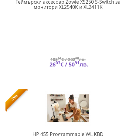
Геймърски аксесоар Zowie XS250 S-Switch за
ZOWIE-
монитори XL2540K и XL2411K
ACC-
XS250
64
70
103
€ /
202
лв.
03
91
26
€ /
50
лв.
-75%
4R177AA#AKS
HP 455 Programmable WL KBD