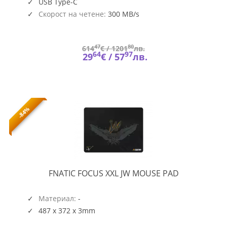
USB Type-C
Скорост на четене:
300 MB/s
47
80
614
€ /
1201
лв.
64
97
29
€ /
57
лв.
-84%
FOCUS
FNATIC FOCUS XXL JW MOUSE PAD
XXL
JW
MOUSE
Материал:
-
PAD
487 x 372 x 3mm