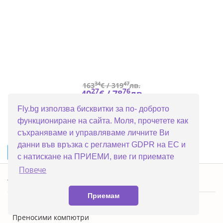
34
47
163
€ /
319
лв.
27
76
40
€ /
78
лв.
Fly.bg използва бисквитки за по- доброто
функциониране на сайта. Моля, прочетете как
съхраняваме и управляваме личните Ви
данни във връзка с регламент GDPR на ЕС и
...
1
2
3
4
5
363
►
с натискане на ПРИЕМИ, вие ги приемате
Повече
Топ категории
Приемам
ПРОМОЦИИ
Преносими компютри