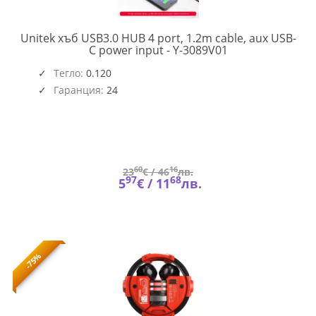
Unitek хъб USB3.0 HUB 4 port, 1.2m cable, aux USB-
Y-
C power input - Y-3089V01
3089V01
(6230)
Тегло:
0.120
Гаранция:
24
60
16
23
€ /
46
лв.
97
68
5
€ /
11
лв.
-75%