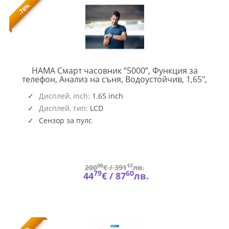
-78%
HAMA Смарт часовник “5000”, Функция за
телефон, Анализ на съня, Водоустойчив, 1,65",
HAMA-
178614
178614
Дисплей, inch:
1.65 inch
Дисплей, тип:
LCD
Сензор за пулс
00
17
200
€ /
391
лв.
79
60
44
€ /
87
лв.