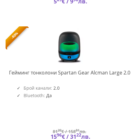
5
€ /
9
лв.
-80%
SG-
Гейминг тонколони Spartan Gear Alcman Large 2.0
091
Брой канали:
2.0
Bluetooth:
Да
20
81
81
€ /
158
лв.
96
22
15
€ /
31
лв.