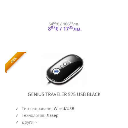
64
87
54
€ /
106
лв.
87
35
8
€ /
17
лв.
-82%
TRAVELER
GENIUS TRAVELER 525 USB BLACK
525
USB
BLACK
Тип свързване:
Wired/USB
Технология:
Лазер
Други:
-