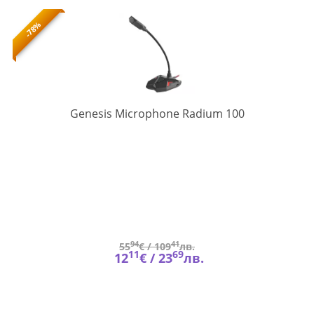
-78%
NGM-
Genesis Microphone Radium 100
1407
94
41
55
€ /
109
лв.
11
69
12
€ /
23
лв.