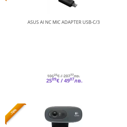
AI
ASUS AI NC MIC ADAPTER USB-C/3
NC
MIC
ADAPTER
USB-
C/3
23
77
106
€ /
207
лв.
09
07
25
€ /
49
лв.
-76%