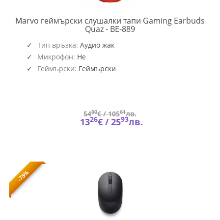
Marvo геймърски слушалки тапи Gaming Earbuds
MARVO-
Quaz - BE-889
BE-
889
Тип връзка:
Аудио жак
(6022)
Микрофон:
Не
Геймърски:
Геймърски
00
61
54
€ /
105
лв.
26
93
13
€ /
25
лв.
-75%