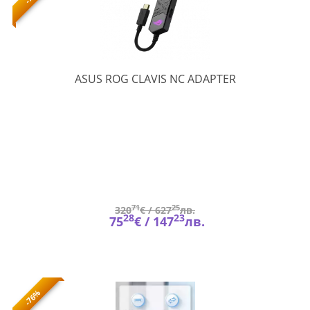
ROG
ASUS ROG CLAVIS NC ADAPTER
CLAVIS
NC
ADAPTER
71
25
320
€ /
627
лв.
28
23
75
€ /
147
лв.
-76%