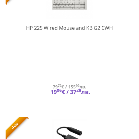
AW5S6AA#
HP 225 Wired Mouse and KB G2 CWH
72
92
79
€ /
155
лв.
06
28
19
€ /
37
лв.
-76%