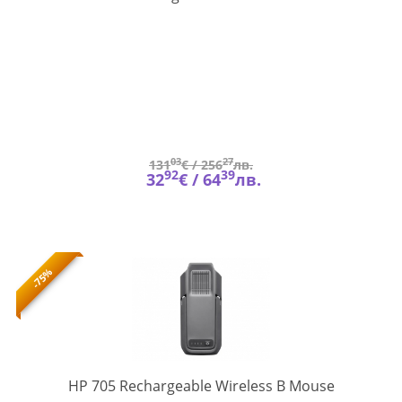
03
27
131
€ /
256
лв.
92
39
32
€ /
64
лв.
-75%
AZ7B1AA
HP 705 Rechargeable Wireless B Mouse