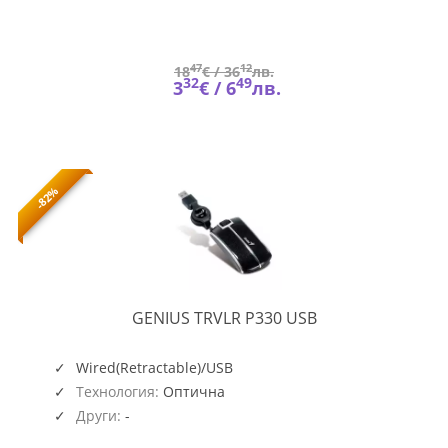
47
12
18
€ /
36
лв.
32
49
3
€ /
6
лв.
-82%
TRVLR
GENIUS TRVLR P330 USB
P330
USB
Wired(Retractable)/USB
Технология:
Оптична
Други:
-