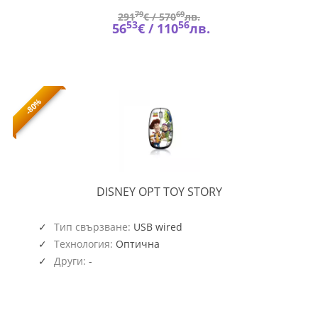
79
69
291
€ /
570
лв.
53
56
56
€ /
110
лв.
-80%
OPT
DISNEY OPT TOY STORY
TOY
STORY
Тип свързване:
USB wired
Технология:
Оптична
Други:
-