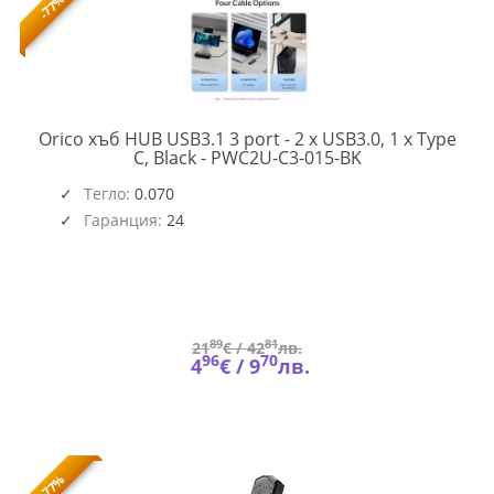
-77%
Orico хъб HUB USB3.1 3 port - 2 x USB3.0, 1 x Type
PWC2U-
C, Black - PWC2U-C3-015-BK
C3-
015-
Тегло:
0.070
BK-
Гаранция:
24
EP
(4652)
89
81
21
€ /
42
лв.
96
70
4
€ /
9
лв.
-77%