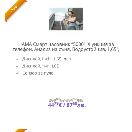
-78%
HAMA Смарт часовник “5000”, Функция за
телефон, Анализ на съня, Водоустойчив, 1,65",
HAMA-
178615
178615
Дисплей, inch:
1.65 inch
Дисплей, тип:
LCD
Сензор за пулс
00
17
200
€ /
391
лв.
79
60
44
€ /
87
лв.