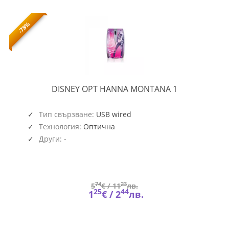
-78%
OPT
DISNEY OPT HANNA MONTANA 1
HANNA
MONTANA
1
Тип свързване:
USB wired
Технология:
Оптична
Други:
-
74
23
5
€ /
11
лв.
25
44
1
€ /
2
лв.