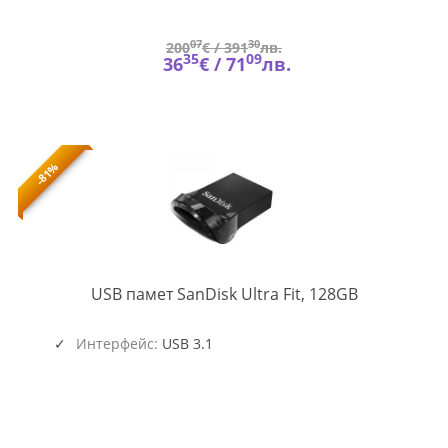
07
30
200
€ /
391
лв.
35
09
36
€ /
71
лв.
-81%
SD-
USB памет SanDisk Ultra Fit, 128GB
USB-
CZ430-
128G-
Интерфейс:
USB 3.1
G46