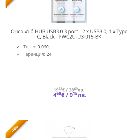
Orico хъб HUB USB3.0 3 port - 2 x USB3.0, 1 x Type
PWC2U-
C, Black - PWC2U-U3-015-BK
U3-
015-
Тегло:
0.060
BK-
Гаранция:
24
EP
(4628)
78
69
19
€ /
38
лв.
68
15
4
€ /
9
лв.
-76%