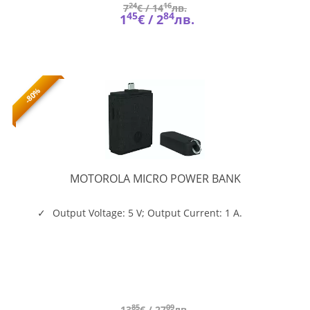
24
16
7
€ /
14
лв.
45
84
1
€ /
2
лв.
-80%
MOTOROLA
MOTOROLA MICRO POWER BANK
MICRO
POWER
BANK
Output Voltage: 5 V; Output Current: 1 A.
85
09
13
€ /
27
лв.