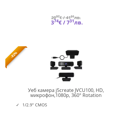
97
01
20
€ /
41
лв.
74
31
3
€ /
7
лв.
-82%
Уеб камера j5create JVCU100, HD,
J5-
микрофон,1080p, 360° Rotation
JVCU100
1/2.9" CMOS