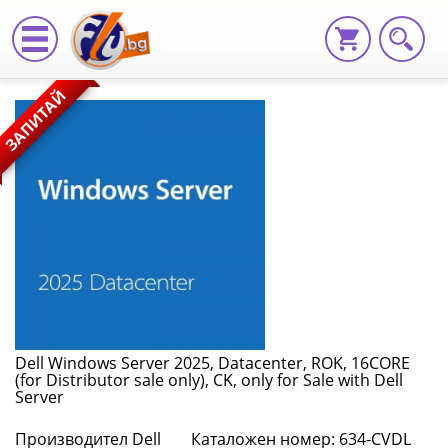
Dell
ЗАПИТАЙ
Windows
Server
2025,
Datacenter,
ROK,
16CORE
(for
Dell Windows Server 2025, Datacenter, ROK, 16CORE
(for Distributor sale only), CK, only for Sale with Dell
Distributor
Server
sale
Производител Dell
Каталожен номер: 634-CVDL