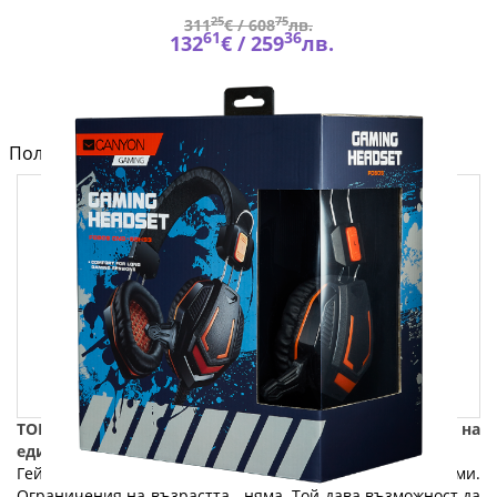
25
75
311
€ /
608
лв.
61
36
132
€ /
259
лв.
Полезно от блога за компютри и лаптопи на Fly.bg
ТОП 6 гейминг компютри и аксесоари - За сърцето на
един геймър: Част 1
Геймингът е увлечение, спорт за малки и големи.
Ограничения на възрастта - няма. Той дава възможност да