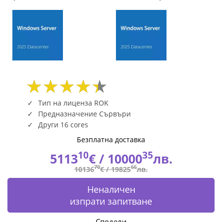
only),
CK,
only
for
Sale
Тип на лиценза ROK
with
Предназначение Сървъри
Dell
Други 16 cores
Безплатна доставка
Server
10
35
5113
€ /
10000
лв.
634-
70
66
10136
€ /
19825
лв.
CVDL
Неналичен
изпрати запитване
|
Сподели