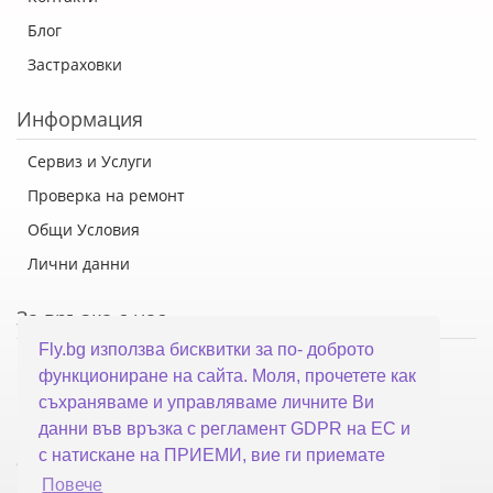
Блог
Застраховки
Информация
Сервиз и Услуги
Проверка на ремонт
Общи Условия
Лични данни
За връзка с нас
Fly.bg използва бисквитки за по- доброто
Флай Систем ООД
функциониране на сайта. Моля, прочетете как
гр. Варна, ул. Каймакчалан 10А
съхраняваме и управляваме личните Ви
тел: 052 321 321
данни във връзка с регламент GDPR на ЕС и
с натискане на ПРИЕМИ, вие ги приемате
office@fly.bg
Повече