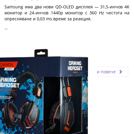
Samsung има два нови QD-OLED дисплея — 31,5-инчов 4K
монитор и 24-инчов 1440p монитор с 360 Hz честота на
опресняване и 0,03 ms време за реакция.
…
Fly.bg
11.03.2024
Прочети повече