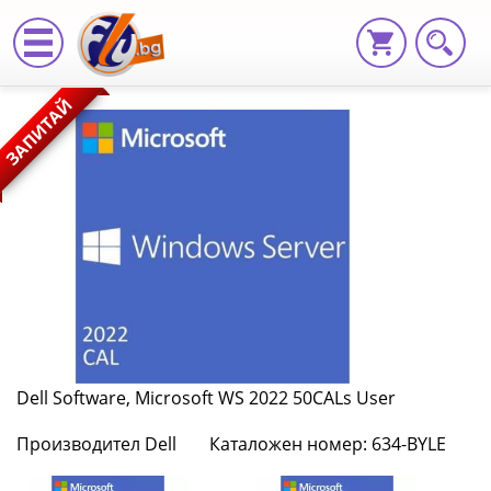
Dell
ЗАПИТАЙ
Software,
Microsoft
WS
2022
50CALs
User
634-
Dell Software, Microsoft WS 2022 50CALs User
BYLE
Производител Dell
Каталожен номер: 634-BYLE
|