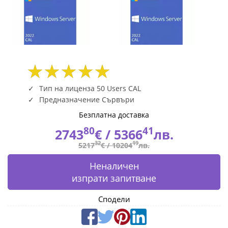
Fly.bg
Тип на лиценза 50 Users CAL
Предназначение Сървъри
Безплатна доставка
80
41
2743
€ /
5366
лв.
32
19
5217
€ /
10204
лв.
Неналичен
изпрати запитване
Сподели