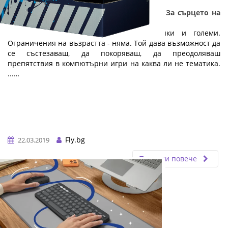
ТОП 6 гейминг компютри и аксесоари - За сърцето на
един геймър: Част 1
Геймингът е увлечение, спорт за малки и големи.
Ограничения на възрастта - няма. Той дава възможност да
се състезаваш, да покоряваш, да преодоляваш
препятствия в компютърни игри на каква ли не тематика.
...…
Fly.bg
22.03.2019
Прочети повече