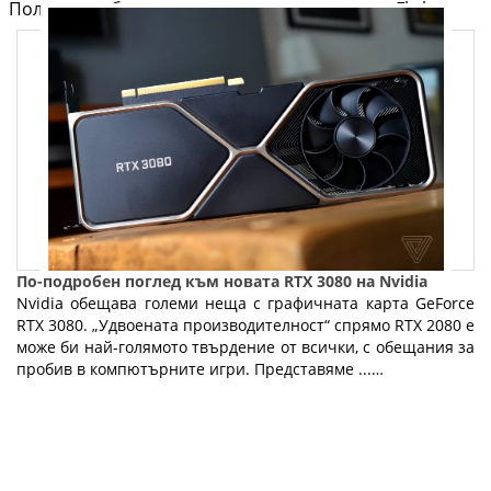
Полезно от блога за компютри и лаптопи на Fly.bg
По-подробен поглед към новата RTX 3080 на Nvidia
Nvidia обещава големи неща с графичната карта GeForce
RTX 3080. „Удвоената производителност“ спрямо RTX 2080 е
може би най-голямото твърдение от всички, с обещания за
пробив в компютърните игри. Представяме ...…