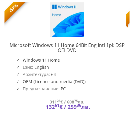
-57%
Microsoft Windows 11 Home 64Bit Eng Intl 1pk DSP
KW9-
OEI DVD
00632
Windows 11 Home
Език:
English
Архитектура:
64
OEM (Licence and media (DVD))
Предназначение:
PC
25
75
311
€ /
608
лв.
61
36
132
€ /
259
лв.