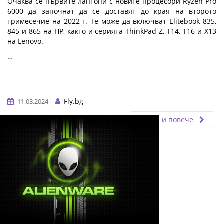
Очаква се първите лаптопи с новите процесори Ryzen Pro
6000 да започнат да се доставят до края на второто
тримесечие на 2022 г. Те може да включват Elitebook 835,
845 и 865 на HP, както и серията ThinkPad Z, T14, T16 и X13
на Lenovo.
…
Fly.bg
11.03.2024
Прочети повече