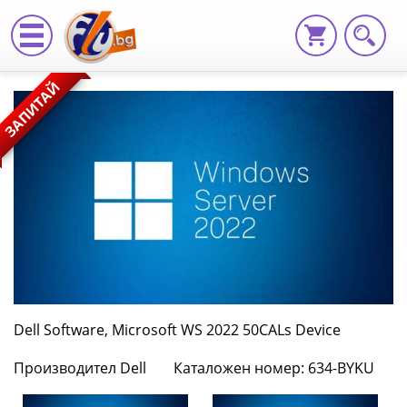
Dell
ЗАПИТАЙ
Software,
Microsoft
WS
2022
50CALs
Device
634-
Dell Software, Microsoft WS 2022 50CALs Device
BYKU
Производител Dell
Каталожен номер: 634-BYKU
|