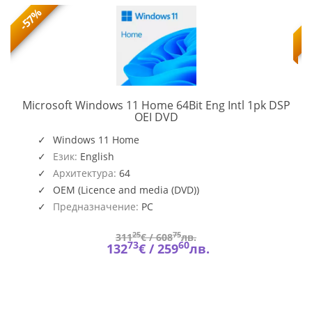
-57%
Microsoft Windows 11 Home 64Bit Eng Intl 1pk DSP
KW9-
OEI DVD
00632
Windows 11 Home
Език:
English
Архитектура:
64
OEM (Licence and media (DVD))
Предназначение:
PC
25
75
311
€ /
608
лв.
73
60
132
€ /
259
лв.