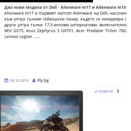
Два нови модела от Dell - Alienware m17 и Alienware m15
Alienware m17 е първият лаптоп Alienware на Dell, насочен
към ултра тънкия геймърски пазар, където се конкурира с
други ултра тънки 17,3-инчови алтернативи, включително
MSI GS75, Asus Zephyrus S GX701, Acer Predator Triton 700,
Lenovo Legion ...…
Fly.bg
04.10.2019
Прочети повече