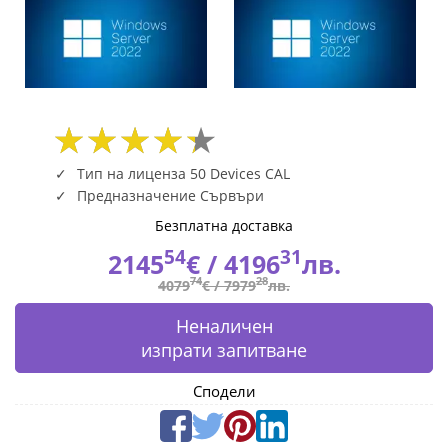
Fly.bg
Тип на лиценза 50 Devices CAL
Предназначение Сървъри
Безплатна доставка
54
31
2145
€ /
4196
лв.
74
28
4079
€ /
7979
лв.
Неналичен
изпрати запитване
Сподели