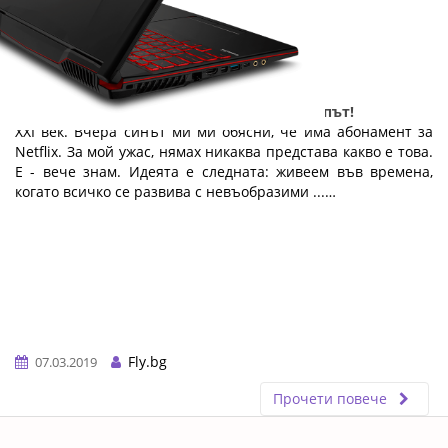
Най-любимият подарък на XXI век: лаптопът!
XXI век. Вчера синът ми ми обясни, че има абонамент за
Netflix. За мой ужас, нямах никаква представа какво е това.
Е - вече знам. Идеята е следната: живеем във времена,
когато всичко се развива с невъобразими ...…
Fly.bg
07.03.2019
Прочети повече
ERROR5