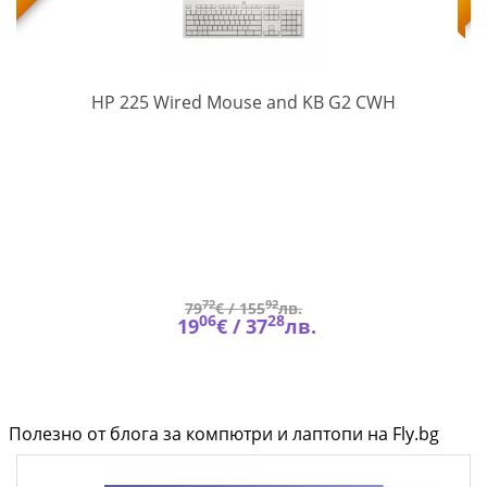
AW5S6AA#
HP 225 Wired Mouse and KB G2 CWH
O-
6
)
72
92
79
€ /
155
лв.
06
28
19
€ /
37
лв.
Полезно от блога за компютри и лаптопи на Fly.bg