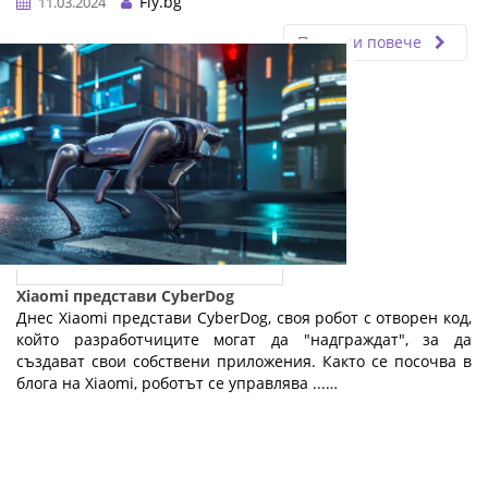
Fly.bg
11.03.2024
Прочети повече
Xiaomi представи CyberDog
Днес Xiaomi представи CyberDog, своя робот с отворен код,
който разработчиците могат да "надграждат", за да
създават свои собствени приложения. Както се посочва в
блога на Xiaomi, роботът се управлява ...…