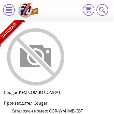
Cougar
ЗАПИТАЙ
K+M
COMBO
COMBAT
CGR-
WM1MB-
CBT
|
Cougar K+M COMBO COMBAT
Fly.bg
Производител Cougar
Каталожен номер: CGR-WM1MB-CBT