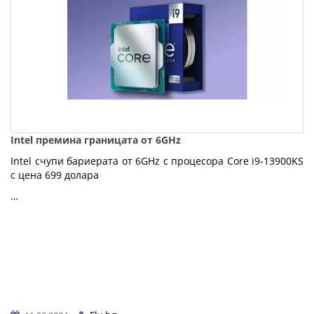
Intel премина границата от 6GHz
Intel счупи бариерата от 6GHz с процесора Core i9-13900KS
с цена 699 долара
…