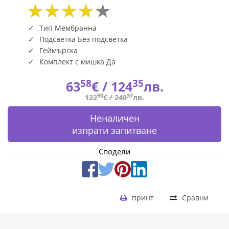
Тип Мембранна
Подсветка Без подсветка
Геймърска
Комплект с мишка Да
58
35
63
€ /
124
лв.
90
37
122
€ /
240
лв.
Неналичен
изпрати запитване
Сподели
принт
Сравни