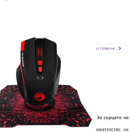
Fly.bg
03.07.2026
Прочети повече
ТОП 6 гейминг компютри и аксесоари - За сърцето на
един геймър: Част 2
Компютърните игри са любимо предизвикателство на