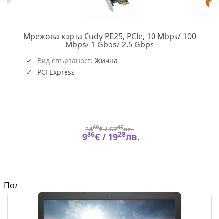
Мрежова карта Cudy PE25, PCIe, 10 Mbps/ 100
CUDY-
Mbps/ 1 Gbps/ 2.5 Gbps
PCI-
PE25
Вид свързаност:
Жична
PCI Express
69
85
34
€ /
67
лв.
86
28
9
€ /
19
лв.
Полезно от блога за компютри и лаптопи на Fly.bg