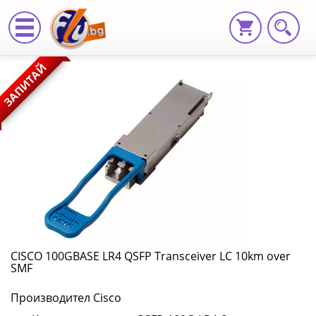
CISCO
ЗАПИТАЙ
100GBASE
LR4
QSFP
Transceiver
LC
10km
over
CISCO 100GBASE LR4 QSFP Transceiver LC 10km over
SMF
SMF
Производител Cisco
QSFP-