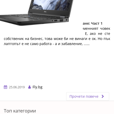
5 причини да изберете лаптоп на изплащане: Част 1
Лаптопът е необходимост, без която съвременният човек
не може. Той е офисът навсякъде с вас. Е, ако не сте
собственик на бизнес, това може би не винаги е ок. Но пък
лаптопът е не само работа - а и забавление, ...…
Fly.bg
25.06.2019
Прочети повече
ERROR5
Топ категории