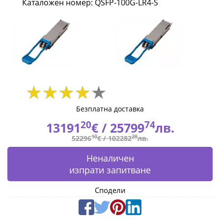
Каталожен номер: QSFP-100G-LR4-S
100G-
LR4-
S
|
Fly.bg
Безплатна доставка
20
74
13191
€ /
25799
лв.
10
28
52296
€ /
102282
лв.
Неналичен
изпрати запитване
Сподели