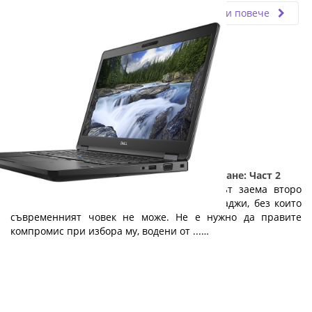
Прочети повече
5 причини да изберете лаптоп на изплащане: Част 2
Веднага след мобилния телефон, лаптопът заема второ
място в класацията на технологичните джаджи, без които
съвременният човек не може. Не е нужно да правите
компромис при избора му, водени от ...…