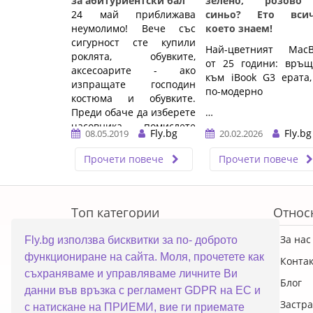
за абитуриентски бал
зелено, розов
24 май приближава
синьо? Ето всич
неумолимо! Вече със
което знаем!
сигурност сте купили
Най-цветният MacBo
роклята, обувките,
от 25 години: връщ
аксесоарите - ако
към iBook G3 ерата,
изпращате господин
по-модерно
костюма и обувките.
Преди обаче да изберете
…
часовника - помислете
Fly.bg
Fly.bg
08.05.2019
20.02.2026
пак. Вместо Филип ...…
Прочети повече
Прочети повече
ERROR5
Топ категории
Относ
ПРОМОЦИИ
За нас
Fly.bg използва бисквитки за по- доброто
функциониране на сайта. Моля, прочетете как
Преносими компютри
Конта
съхраняваме и управляваме личните Ви
Настолни компютри
Блог
данни във връзка с регламент GDPR на ЕС и
Смартфони
Застра
с натискане на ПРИЕМИ, вие ги приемате