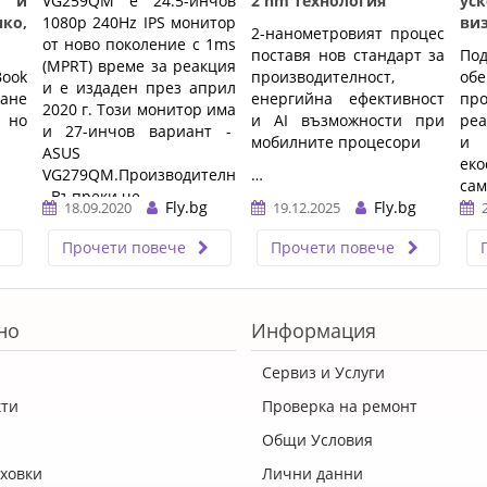
о и
VG259QM е 24.5-инчов
2 nm технология
ус
ко,
1080p 240Hz IPS монитор
ви
2-нанометровият процес
от ново поколение с 1ms
поставя нов стандарт за
По
(MPRT) време за реакция
ok 
производителност,
об
и е издаден през април
ане 
енергийна ефективност
пр
2020 г. Този монитор има
 но 
и AI възможности при
реа
и 27-инчов вариант -
мобилните процесори
и 
ASUS
ек
VG279QM.Производителност:
…
сам
Въпреки че ...…
Fly.bg
Fly.bg
18.09.2020
19.12.2025
…
Прочети повече
Прочети повече
но
Информация
Сервиз и Услуги
кти
Проверка на ремонт
Общи Условия
ховки
Лични данни