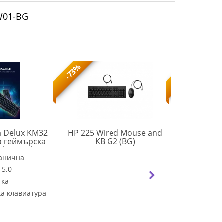
W01-BG
-73%
-73%
 Delux KM32
HP 225 Wired Mouse and
Marvo 
AX2Y7AA#AKS
 геймърска
KB G2 (BG)
клавиат
luetooth v5.0
Mechanica
KM32_VZ
 RGB LED
анична
keys TKL H
Тип:
Ме
KG962G 
 5.0
Тип свъ
switches, R
тка
С подсв
а клавиатура
Геймърс