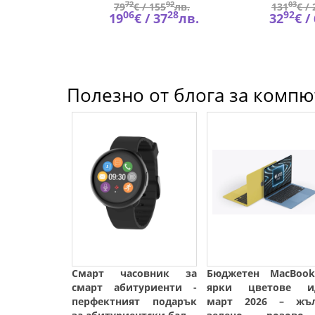
49
72
92
03
5
лв.
79
€ /
155
лв.
131
€ /
25
06
28
92
4
лв.
19
€ /
37
лв.
32
€ /
Полезно от блога за компют
Смарт часовник за
Бюджетен MacBoo
смарт абитуриенти -
ярки цветове и
перфектният подарък
март 2026 – жъл