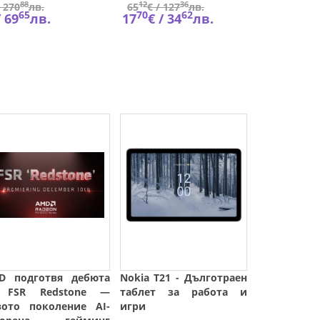
88
12
36
00
/
270
лв.
65
€ /
127
лв.
69
€
65
70
62
78
/
69
лв.
17
€ /
34
лв.
18
€
D подготвя дебюта
Nokia T21 - Дълготраен
 FSR Redstone —
таблет за работа и
вото поколение AI-
игри