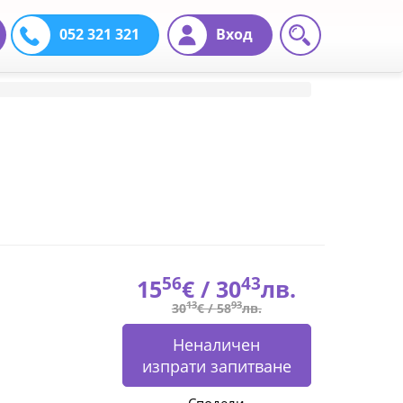
052 321 321
Вход
56
43
15
€ /
30
лв.
13
93
30
€ /
58
лв.
Неналичен
изпрати запитване