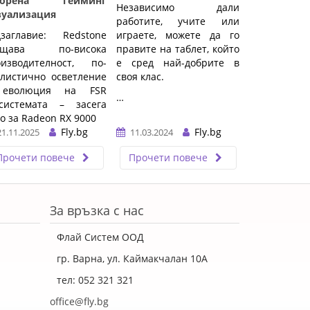
корена гейминг
Независимо дали
зуализация
работите, учите или
дзаглавие: Redstone
играете, можете да го
ещава по-висока
правите на таблет, който
оизводителност, по-
е сред най-добрите в
листично осветление
своя клас.
еволюция на FSR
…
осистемата – засега
о за Radeon RX 9000
Fly.bg
Fly.bg
21.11.2025
11.03.2024
Прочети повече
Прочети повече
За връзка с нас
Флай Систем ООД
гр. Варна, ул. Каймакчалан 10А
тел: 052 321 321
office@fly.bg