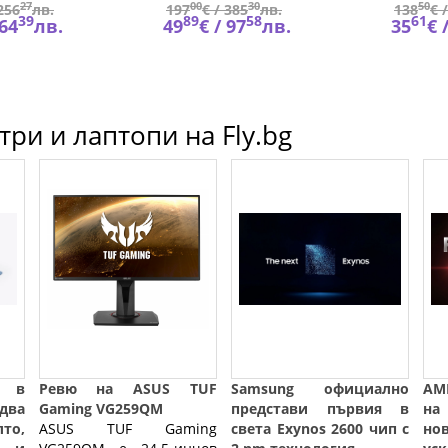
27
00
30
50
256
лв.
197
€ /
385
лв.
138
€ 
39
89
58
61
64
лв.
49
€ /
97
лв.
35
€ 
ри и лаптопи на Fly.bg
k в
Ревю на ASUS TUF
Samsung официално
AM
два
Gaming VG259QM
представи първия в
на
то,
ASUS TUF Gaming
света Exynos 2600 чип с
но