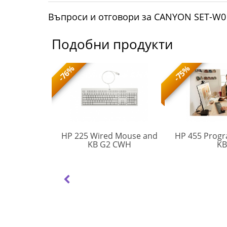
Въпроси и отговори за CANYON SET-W0
Подобни продукти
-76%
-75%
ймърска
HP 225 Wired Mouse and
HP 455 Prog
AW5S6AA#AKS
а Gaming
KB G2 CWH
K
o 78 - RGB,
MARVO-
ARVO-KG956
анна
KG956
ане:
Кабел
(6036)
а
клавиатура