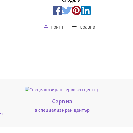
Сподели
принт
Сравни
Cервиз
в специализиран център
нг