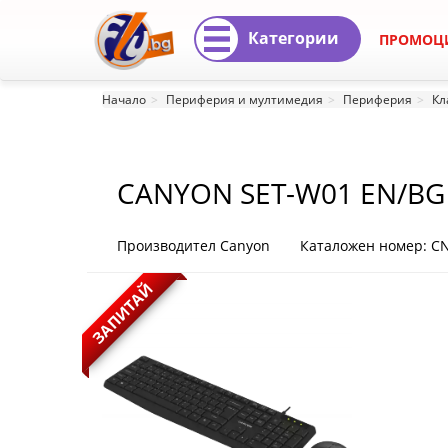
Категории
ПРОМОЦ
CANYON
Начало
Периферия и мултимедия
Периферия
Кл
SET-
W01
CANYON SET-W01 EN/BG 
EN/BG
Keyboard+Mouse
Производител Canyon
Каталожен номер: C
Wireless
ЗАПИТАЙ
Black
CNE-
HSETW01-
BG