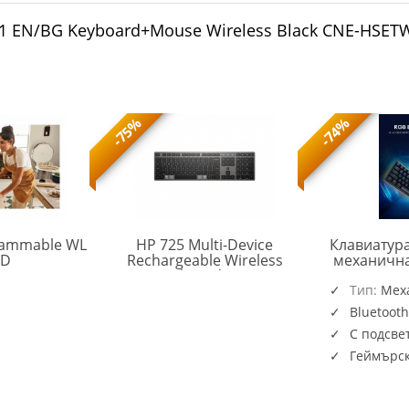
1 EN/BG Keyboard+Mouse Wireless Black CNE-HSET
-75%
-74%
rammable WL
HP 725 Multi-Device
Клавиатура
4R177AA#AKS
BD
Rechargeable Wireless
механична
9T5B2AA#ABB
Keyboard (EN)
USB Type-C/B
Тип:
Rainbow
Мех
Bluetooth
С подсве
Геймърск