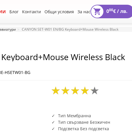
00
0
€ /
лв.
ИИ
Блог
Контакти
Общи условия
За нас
авиатури
CANYON SET-W01 EN/BG Keyboard+Mouse Wireless Black
Keyboard+Mouse Wireless Black
NE-HSETW01-BG
Тип Мембранна
Тип свързване Безжичен
Подсветка Без подсветка