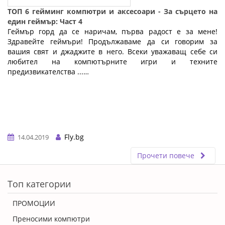
ТОП 6 гейминг компютри и аксесоари - За сърцето на
един геймър: Част 4
Геймър горд да се наричам, първа радост е за мене!
Здравейте геймъри! Продължаваме да си говорим за
вашия свят и джаджите в него. Всеки уважаващ себе си
любител на компютърните игри и техните
предизвикателства ...…
Fly.bg
14.04.2019
Прочети повече
ERROR5
Топ категории
ПРОМОЦИИ
Преносими компютри