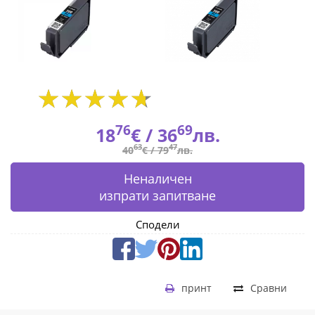
4197C001
|
Fly.bg
76
69
18
€ /
36
лв.
63
47
40
€ /
79
лв.
Неналичен
изпрати запитване
Сподели
принт
Сравни