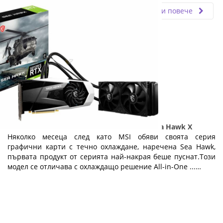
Прочети повече
MSI официално пусна GeForce RTX 3080 Sea Hawk X
Няколко месеца след като MSI обяви своята серия
графични карти с течно охлаждане, наречена Sea Hawk,
първата продукт от серията най-накрая беше пуснат.Този
модел се отличава с охлаждащо решение All-in-One ...…