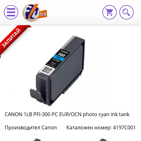
CANON
ЗАПИТАЙ
1LB
PFI-
300
PC
EUR/OCN
photo
cyan
CANON 1LB PFI-300 PC EUR/OCN photo cyan ink tank
ink
Производител Canon
Каталожен номер: 4197C001
tank