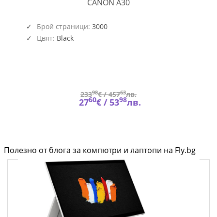
A30
CANON A30
y
Брой страници:
3000
Цвят:
Black
98
63
233
€ /
457
лв.
60
98
27
€ /
53
лв.
Полезно от блога за компютри и лаптопи на Fly.bg