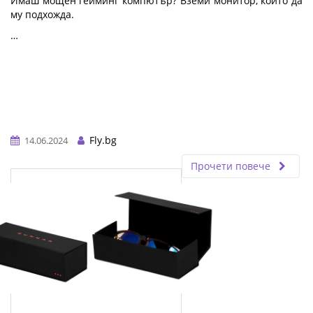
Имаш мощен гейминг компютър? Вземи монитор, който да
му подхожда.
…
Fly.bg
14.06.2024
Прочети повече