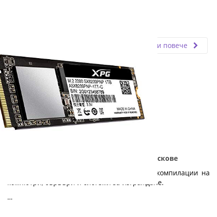
Fly.bg
16.04.2021
Прочети повече
5-те предимства на SSD пред твърдите дискове
SSD дисковете са отличен избор за нови компилации на
компютри, сървъри и системи за изграждане.
…