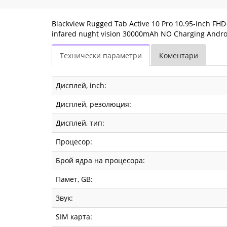
Camera
infared
Blackview Rugged Tab Active 10 Pro 10.95-inch 
infared nught vision 30000mAh NO Charging Androi
nught
Технически параметри
Коментари
vision
30000mAh
Дисплей, inch:
NO
Дисплей, резолюция:
Charging
Дисплей, тип:
Android
Процесор:
14
Брой ядра на процесора:
up
Памет, GB:
to
Звук:
15
SIM карта: