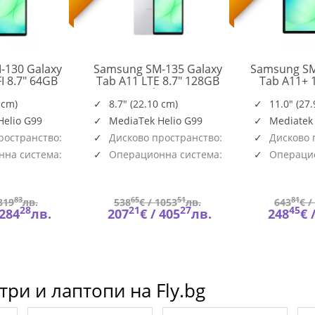
-130 Galaxy
Samsung SM-135 Galaxy
Samsung SM
I 8.7" 64GB
Tab A11 LTE 8.7" 128GB
Tab A11+ 
SM-
SM-
ver
Silver
128G
X130NZSAEUE
X135FZSEEUE
 cm)
8.7" (22.10 cm)
11.0" (27
Helio G99
MediaTek Helio G99
Mediatek
ространство:
Дисково пространство:
Дисково 
128GB
128GB
на система:
Операционна система:
Операцио
Android
Android
83
65
51
81
819
лв.
538
€ /
1053
лв.
643
€ /
28
21
27
45
284
лв.
207
€ /
405
лв.
248
€ 
ри и лаптопи на Fly.bg