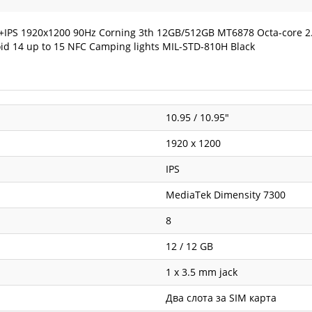
FHD+IPS 1920x1200 90Hz Corning 3th 12GB/512GB MT6878 Octa-cor
d 14 up to 15 NFC Camping lights MIL-STD-810H Black
10.95 / 10.95"
1920 x 1200
IPS
MediaTek Dimensity 7300
8
12 / 12 GB
1 x 3.5 mm jack
Два слота за SIM карта