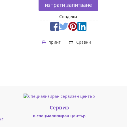
изпрати запитване
Сподели
принт
Сравни
Cервиз
в специализиран център
нг