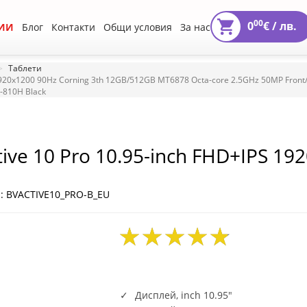
00
0
€ /
лв.
ИИ
Блог
Контакти
Общи условия
За нас
Таблети
S 1920x1200 90Hz Corning 3th 12GB/512GB MT6878 Octa-core 2.5GHz 50MP Fron
D-810H Black
tive 10 Pro 10.95-inch FHD+IPS 19
-core 2.5GHz 50MP Front/108MP+
O Charging Android 14 up to 15 NF
: BVACTIVE10_PRO-B_EU
Дисплей, inch 10.95"