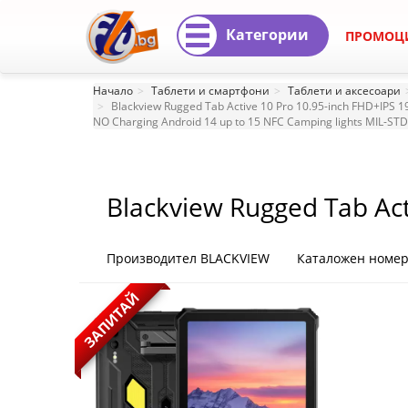
Категории
ПРОМОЦ
Blackview
Начало
Таблети и смартфони
Таблети и аксесоари
Rugged
Blackview Rugged Tab Active 10 Pro 10.95-inch FHD+IP
NO Charging Android 14 up to 15 NFC Camping lights MIL-ST
Tab
Active
Blackview Rugged Tab Ac
10
12GB/512GB MT6878 Octa
Pro
nught vision 30000mAh N
Производител BLACKVIEW
Каталожен номер
10.95-
810H Black
ЗАПИТАЙ
inch
FHD+IPS
1920x1200