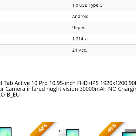
1 x USB Type C
Android
Черен
1.214 кг
24 мес.
 Tab Active 10 Pro 10.95-inch FHD+IPS 1920x1200 9
r Camera infared nught vision 30000mAh NO Chargin
RO-B_EU
-62%
-61%