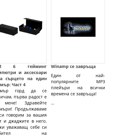
ОП 6 гейминг
Winamp се завръща
мпютри и аксесоари
Един от най-
За сърцето на един
популярните MP3
мър: Част 4
плейъри на всички
ймър горд да се
времена се завръща!
ичам, първа радост е
 мене! Здравейте
…
ймъри! Продължаваме
си говорим за вашия
т и джаджите в него.
ки уважаващ себе си
юбител на