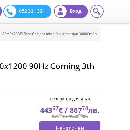
052 321 321
Вход
t/108MP+20MP Rear Camera infared nught vision 30000mAh
20x1200 90Hz Corning 3th
20MP Rear Camera infared
C Camping lights MIL-STD-
Безплатна доставка
67
74
443
€ /
867
лв.
02
27
991
€ /
1938
лв.
Неналичен