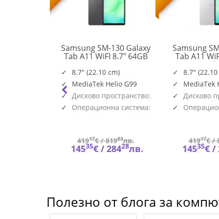
n Go S AMD
Samsung SM-130 Galaxy
Samsung SM
nch WUXGA
Tab A11 WiFI 8.7" 64GB
Tab A11 WiF
SM-
Touch sRGB
Gray
Sil
X130NZAAEUE
12GB PCIe
8.7" (22.10 cm)
8.7" (22.10
83L3001FBM
r White 2y
MediaTek Helio G99
MediaTek 
Дисково пространство:
Дисково п
64GB
64GB
Операционна система:
Операцион
Android
Android
34
17
83
17
900
лв.
419
€ /
819
лв.
419
€ /
62
35
28
35
319
лв.
145
€ /
284
лв.
145
€ /
Полезно от блога за компют