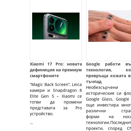
Xiaomi 17 Pro: новата
Google работи въ
дефиниция на премиум
технология, ко
смартфоните
превръща кожата в
тъчпад
“Magic Back Screen”, Leica
Необезсърчени
камери и Snapdragon 8
историческия си фл
Elite Gen 5 – Xiaomi се
Google Glass, Google
готви да промени
още инвестира мног
представата за Pro
различни стра
устройство.
форми на нос
…
технологии.Последни
проекти, според CN