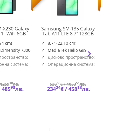
-X230 Galaxy
Samsung SM-135 Galaxy
Samsung S
11" WiFi 6GB
Tab A11 LTE 8.7" 128GB
Tab A11+
SM-
SM-
B Gray
Gray
128G
X230NZAREUE
X135FZAEEUE
.94 cm)
8.7" (22.10 cm)
11.0" (2
 Dimensity 7300
MediaTek Helio G99
Mediate
пространство:
Дисково пространство:
Дисково
128GB
128GB
нна система:
Операционна система:
Операци
Android
Android
18
65
51
67
1259
лв.
538
€ /
1053
лв.
569
€
93
24
13
45
/
485
лв.
234
€ /
458
лв.
248
€