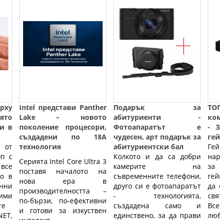
рху
Intel представи Panther
Подарък за
Т
ято
Lake – новото
абитуриенти -
ко
и в
поколение процесори,
Фотоапаратът е
- 
създадени по 18A
чудесен, арт подарък за
гей
 от
технология
абитуриентски бал
Ге
оп с
Колкото и да са добри
нар
Серията Intel Core Ultra 3
 все
камерите на
за
поставя началото на
о в
съвременните телефони,
ге
нова ера в
нни
друго си е фотоапаратът
да 
производителността –
ими
- технологията,
свя
по-бързи, по-ефективни
те
създадена само и
Все
и готови за изкуствен
ET,
единствено, за да прави
л