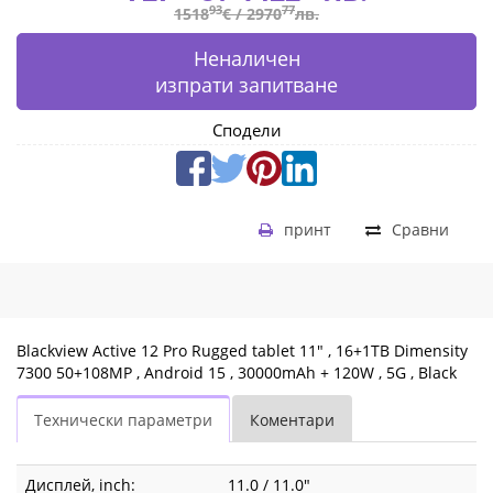
,
93
77
1518
€ /
2970
лв.
Black
Неналичен
BVACTIVE
изпрати запитване
12
Сподели
PRO_B
|
принт
Сравни
Fly.bg
Blackview Active 12 Pro Rugged tablet 11" , 16+1TB Dimensity
7300 50+108MP , Android 15 , 30000mAh + 120W , 5G , Black
Технически параметри
Коментари
Дисплей, inch:
11.0 / 11.0"