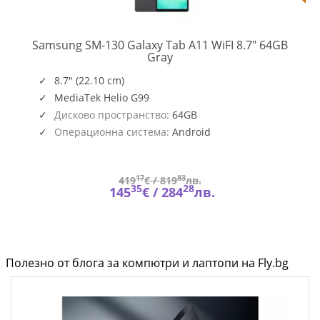
Samsung SM-130 Galaxy Tab A11 WiFI 8.7" 64GB
SM-
Gray
X130NZAAEUE
8.7" (22.10 cm)
MediaTek Helio G99
Дисково пространство:
64GB
Операционна система:
Android
17
83
419
€ /
819
лв.
35
28
145
€ /
284
лв.
Полезно от блога за компютри и лаптопи на Fly.bg