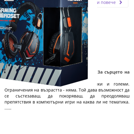
Прочети повече
ТОП 6 гейминг компютри и аксесоари - За сърцето на
един геймър: Част 1
Геймингът е увлечение, спорт за малки и големи.
Ограничения на възрастта - няма. Той дава възможност да
се състезаваш, да покоряваш, да преодоляваш
препятствия в компютърни игри на каква ли не тематика.
...…