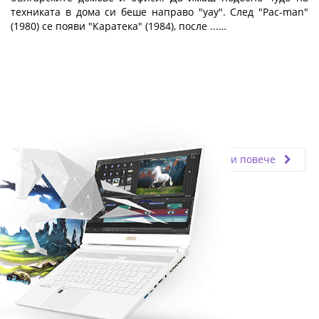
техниката в дома си беше направо "уау". След "Pac-man"
(1980) се появи "Каратека" (1984), после ...…
Fly.bg
01.02.2019
Прочети повече