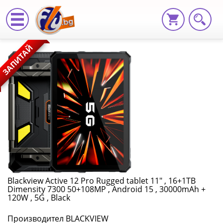
Blackview
ЗАПИТАЙ
Active
12
Pro
Rugged
tablet
11"
,
Blackview Active 12 Pro Rugged tablet 11" , 16+1TB
Dimensity 7300 50+108MP , Android 15 , 30000mAh +
16+1TB
120W , 5G , Black
Dimensity
Производител BLACKVIEW