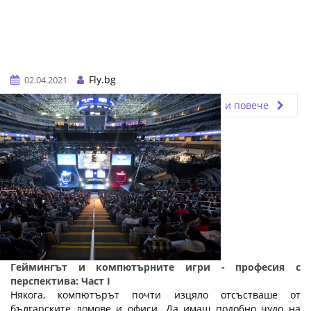
Fly.bg
02.04.2021
Прочети повече
Геймингът и компютърните игри - професия с
перспектива: Част I
Някога, компютърът почти изцяло отсъстваше от
българските домове и офиси. Да имаш подобно чудо на