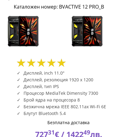
7300
Каталожен номер: BVACTIVE 12 PRO_B
50+108MP
,
Android
15
,
Дисплей, inch 11.0"
30000mAh
Дисплей, резолюция 1920 x 1200
Дисплей, тип IPS
+
Процесор MediaTek Dimensity 7300
Брой ядра на процесора 8
120W
Безжична мрежа IEEE 802.11ax Wi-Fi 6E
,
Блутут Bluetooth 5.4
Безплатна доставка
5G
31
49
727
€ /
1422
лв.