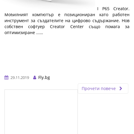
MSI P65 Creator
Представяме ви елегантния лаптоп MSI P65 Creator.
Мобилният компютър е позициониран като работен
инструмент за създателите на цифрово съдържание. Нов
собствен софтуер Creator Center също помага за
оптимизиране ...…
Fly.bg
29.11.2019
Прочети повече