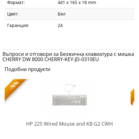
Формат:
441 x 165 x 18 mm
Цвят:
Бял
Гаранция:
24
Въпроси и отговори за Безжична клавиатура с мишка
CHERRY DW 8000 CHERRY-KEY-JD-0310EU
Подобни продукти
-76%
AW5S6AA#
HP 225 Wired Mouse and KB G2 CWH
O-
6