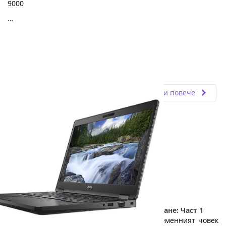
9000
…
Fly.bg
21.11.2025
Прочети повече
5 причини да изберете лаптоп на изплащане: Част 1
Лаптопът е необходимост, без която съвременният човек