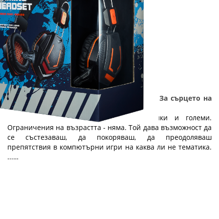
ТОП 6 гейминг компютри и аксесоари - За сърцето на
един геймър: Част 1
Геймингът е увлечение, спорт за малки и големи.
Ограничения на възрастта - няма. Той дава възможност да
се състезаваш, да покоряваш, да преодоляваш
препятствия в компютърни игри на каква ли не тематика.
...…