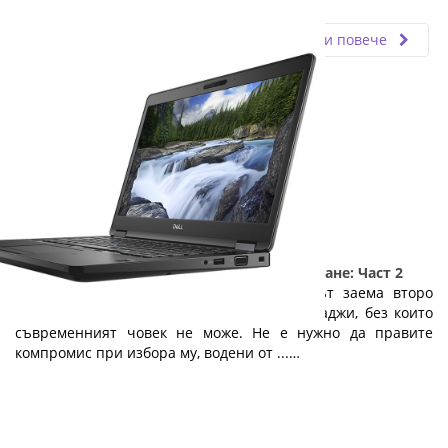
Fly.bg
22.03.2019
Прочети повече
5 причини да изберете лаптоп на изплащане: Част 2
Веднага след мобилния телефон, лаптопът заема второ
място в класацията на технологичните джаджи, без които
съвременният човек не може. Не е нужно да правите
компромис при избора му, водени от ...…