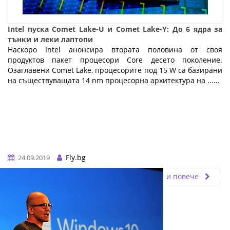
Intel пуска Comet Lake-U и Comet Lake-Y: До 6 ядра за
тънки и леки лаптопи
Наскоро Intel анонсира втората половина от своя
продуктов пакет процесори Core десето поколение.
Озаглавени Comet Lake, процесорите под 15 W са базирани
на съществуващата 14 nm процесорна архитектура на ...…
Fly.bg
24.09.2019
Прочети повече