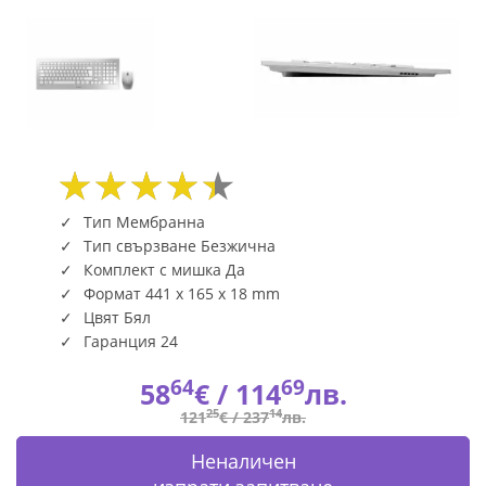
0310EU
|
Fly.bg
Тип Мембранна
Тип свързване Безжична
Комплект с мишка Да
Формат 441 x 165 x 18 mm
Цвят Бял
Гаранция 24
64
69
58
€ /
114
лв.
25
14
121
€ /
237
лв.
Неналичен