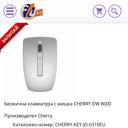
Безжична
ЗАПИТАЙ
клавиатура
с
мишка
CHERRY
DW
8000
CHERRY-
Безжична клавиатура с мишка CHERRY DW 8000
KEY-
Производител Cherry
JD-
Каталожен номер: CHERRY-KEY-JD-0310EU