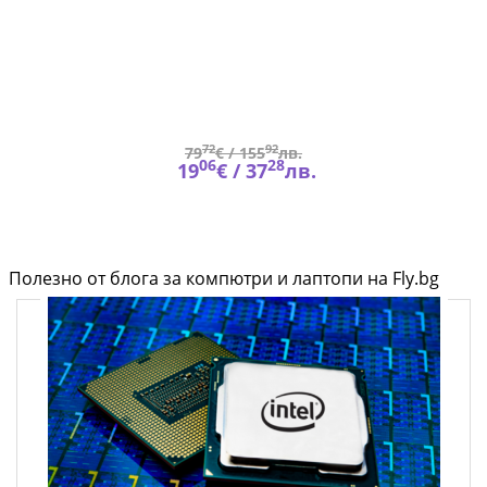
)
72
92
79
€ /
155
лв.
06
28
19
€ /
37
лв.
Полезно от блога за компютри и лаптопи на Fly.bg