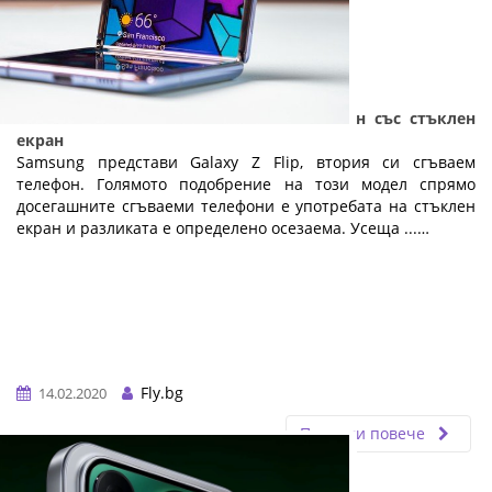
Samsung Galaxy Z Flip - сгъваем телефон със стъклен
екран
Samsung представи Galaxy Z Flip, втория си сгъваем
телефон. Голямото подобрение на този модел спрямо
досегашните сгъваеми телефони е употребата на стъклен
екран и разликата е определено осезаема. Усеща ...…
Fly.bg
14.02.2020
Прочети повече