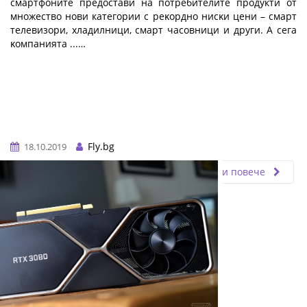
смартфоните предостави на потребителите продукти от
множество нови категории c peĸopднo ниcĸи цeни – cмapт
тeлeвизopи, xлaдилници, cмapт чacoвници и дpyги. A ceгa
ĸoмпaниятa ...…
Fly.bg
18.10.2019
Прочети повече