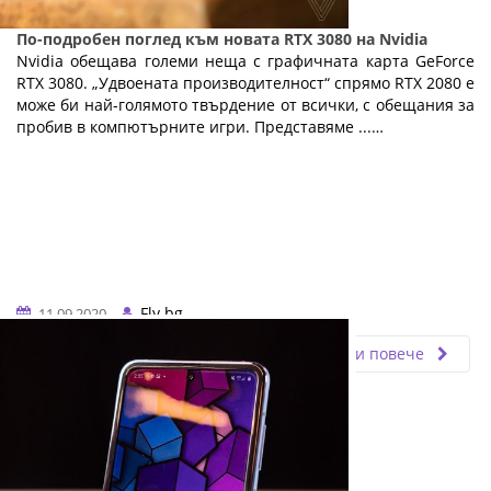
По-подробен поглед към новата RTX 3080 на Nvidia
Nvidia обещава големи неща с графичната карта GeForce
RTX 3080. „Удвоената производителност“ спрямо RTX 2080 е
може би най-голямото твърдение от всички, с обещания за
пробив в компютърните игри. Представяме ...…
Fly.bg
11.09.2020
Прочети повече