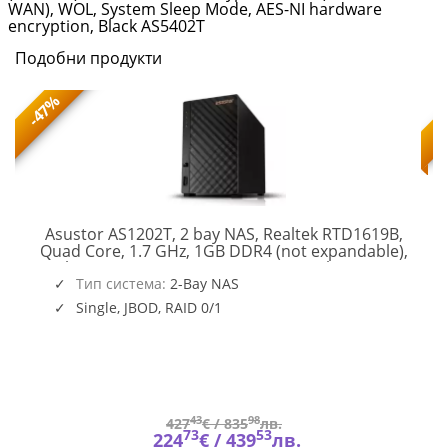
AS5402T
WAN), WOL, System Sleep Mode, AES-NI hardware
encryption, Black AS5402T
|
Подобни продукти
Fly.bg
-47%
Asustor AS1202T, 2 bay NAS, Realtek RTD1619B,
LOGY-
Quad Core, 1.7 GHz, 1GB DDR4 (not expandable),
2.5GbE x1, 3 x USB 3.2 Gen 1, WOW (Wake on WAN),
Plus
AS1202T
Тип система:
System Sleep Mode, Black
2-Bay NAS
Single, JBOD, RAID 0/1
43
98
427
€ /
835
лв.
73
53
224
€ /
439
лв.