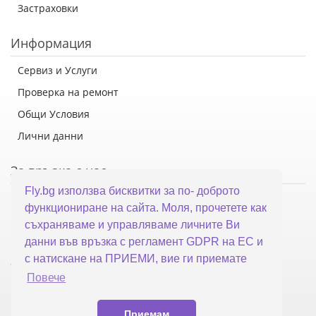
Застраховки
Информация
Сервиз и Услуги
Проверка на ремонт
Общи Условия
Лични данни
За връзка с нас
Fly.bg използва бисквитки за по- доброто
Флай Систем ООД
функциониране на сайта. Моля, прочетете как
гр. Варна, ул. Каймакчалан 10А
съхраняваме и управляваме личните Ви
тел: 052 321 321
данни във връзка с регламент GDPR на ЕС и
с натискане на ПРИЕМИ, вие ги приемате
office@fly.bg
Повече
Приемам