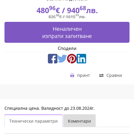
SSD
96
68
480
€ /
940
лв.
Slots
10
71
826
€ /
1615
лв.
(Diskless),
Неналичен
3x
изпрати запитване
USB
Сподели
3.2
Gen
принт
Сравни
1
Type
A,
Специална цена. Валидност до 23.08.2024г.
WOW
Технически параметри
Коментари
(Wake