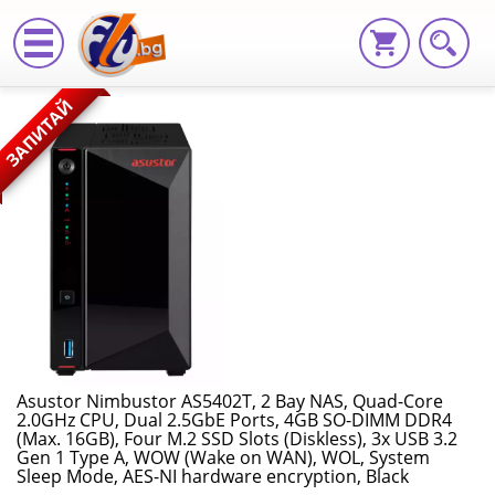
Asustor
ЗАПИТАЙ
Nimbustor
AS5402T,
2
Bay
NAS,
Quad-
Core
Asustor Nimbustor AS5402T, 2 Bay NAS, Quad-Core
2.0GHz CPU, Dual 2.5GbE Ports, 4GB SO-DIMM DDR4
2.0GHz
(Max. 16GB), Four M.2 SSD Slots (Diskless), 3x USB 3.2
Gen 1 Type A, WOW (Wake on WAN), WOL, System
CPU,
Sleep Mode, AES-NI hardware encryption, Black