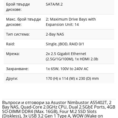
Брой твърди
SATA/M.2
on
дискове:
WAN),
Макс. брой твърди
2; Maximum Drive Bays with
дискове:
Expansion Unit: 14
WOL,
Тип система:
2-Bay NAS
System
Raid:
Single, JBOD, RAID 0/1
Sleep
Мрежа:
2x 2.5 Gigabit Ethernet
Mode,
(2.5G/1G/100M), 1x HDMI 2.0b
AES-
Захранване:
1x 65W, 100V to 240V AC
NI
Други:
170 (H) x 114 (W) x 230 (D) mm
hardware
encryption,
Въпроси и отговори за Asustor Nimbustor AS5402T, 2
Bay NAS, Quad-Core 2.0GHz CPU, Dual 2.5GbE Ports, 4GB
Black
SO-DIMM DDR4 (Max. 16GB), Four M.2 SSD Slots
(Diskless), 3x USB 3.2 Gen 1 Type A, WOW (Wake on