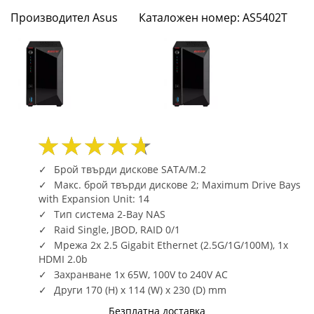
Dual
Производител Asus
Каталожен номер: AS5402T
2.5GbE
Ports,
4GB
SO-
DIMM
Брой твърди дискове SATA/M.2
DDR4
Макс. брой твърди дискове 2; Maximum Drive Bays
with Expansion Unit: 14
(Max.
Тип система 2-Bay NAS
Raid Single, JBOD, RAID 0/1
16GB),
Мрежа 2x 2.5 Gigabit Ethernet (2.5G/1G/100M), 1x
Four
HDMI 2.0b
Захранване 1x 65W, 100V to 240V AC
M.2
Други 170 (H) x 114 (W) x 230 (D) mm
Безплатна доставка