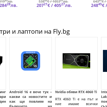
83
65
51
81
819
лв.
538
€ /
1053
лв.
643
€ /
28
21
27
45
284
лв.
207
€ /
405
лв.
248
€ 
ри и лаптопи на Fly.bg
нг
Android 16 е вече тук –
Nvidia обяви RTX 4060 Ti
Int
ари
какви са новостите и
L
RTX 4060 Ti е на път и
дин
как ще повлияе на
по
ние имаме всички
бъдещето на
съ