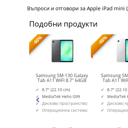
Въпроси и отговори за Apple iPad mini 
Подобни продукти
-65%
-65%
n Go S AMD
Samsung SM-130 Galaxy
Samsung SM
nch WUXGA
Tab A11 WiFI 8.7" 64GB
Tab A11 WiF
SM-
Touch sRGB
Gray
Sil
X130NZAAEUE
12GB PCIe
8.7" (22.10 cm)
8.7" (22.10
83L3001FBM
r White 2y
MediaTek Helio G99
MediaTek 
Дисково пространство:
Дисково п
64GB
64GB
Операционна система:
Операцион
Android
Android