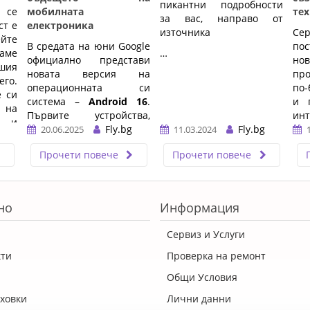
пикантни подробности
 се
мобилната
те
за вас, направо от
ст е
електроника
източника
Сер
йте
В средата на юни Google
по
аме
…
официално представи
н
ашия
новата версия на
пр
его.
операционната си
по-
е си
система –
Android 16
.
и 
на
Първите устройства,
инт
и и
които я получиха, са Pixel
Fly.bg
Fly.bg
20.06.2025
11.03.2024
…
смартфоните, а
.…
Прочети повече
Прочети повече
паралелно с това
Samsung стартира
тестове на своята
обновена среда
One UI 8
,
но
Информация
базирана на Android 16.
…
Сервиз и Услуги
кти
Проверка на ремонт
Общи Условия
ховки
Лични данни