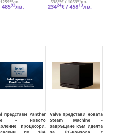
18
65
51
67
1259
лв.
538
€ /
1053
лв.
569
€
93
24
13
45
/
485
лв.
234
€ /
458
лв.
248
€
el представи Panther
Valve представи новата
ake – новото
Steam Machine –
коление процесори,
завръщане към идеята
здадени по 18A
за PC-конзола с