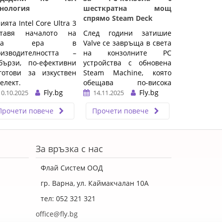
хнология
шесткратна мощ
спрямо Steam Deck
ията Intel Core Ultra 3
ставя началото на
След години затишие
ова ера в
Valve се завръща в света
оизводителността –
на конзолните PC
бързи, по-ефективни
устройства с обновена
готови за изкуствен
Steam Machine, която
елект.
обещава по-висока
Fly.bg
производителност, по-
Fly.bg
10.10.2025
14.11.2025
нисък шум и пълна
Прочети повече
Прочети повече
интеграция със
SteamOS.
…
За връзка с нас
Флай Систем ООД
гр. Варна, ул. Каймакчалан 10А
тел: 052 321 321
office@fly.bg