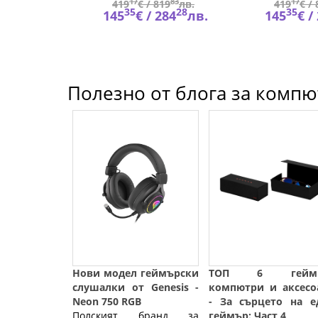
34
17
83
17
900
лв.
419
€ /
819
лв.
419
€ /
62
35
28
35
319
лв.
145
€ /
284
лв.
145
€ /
Полезно от блога за компют
Нови модел геймърски
ТОП 6 гейми
слушалки от Genesis -
компютри и аксесо
Neon 750 RGB
- За сърцето на е
Полският бранд за
геймър: Част 4