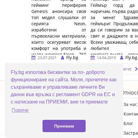
гейминг периферия
Геймър горд да
Genesis анонсира своя
наричам, първа радо
топ модел слушалки от
за мене! Здраве
серията Neon,
геймъри! Продължав
изработени от
да си говорим за в
първокласни материали,
свят и джаджите в н
които осигуряват висок
Всеки уважаващ себ
комфорт на употреба и
любител 
издръжливост.Neon 750
компютърните игр
Fly.bg
Fly.bg
23.07.2021
14.04.2019
...…
техните
предизвикателства ..
Прочети повече
Прочети повече
Fly.bg използва бисквитки за по- доброто
функциониране на сайта. Моля, прочетете как
ERROR5
съхраняваме и управляваме личните Ви
Топ категории
Относ
данни във връзка с регламент GDPR на ЕС и
с натискане на ПРИЕМИ, вие ги приемате
ПРОМОЦИИ
За нас
Повече
Преносими компютри
Конта
Настолни компютри
Блог
Приемам
Смартфони
Застра