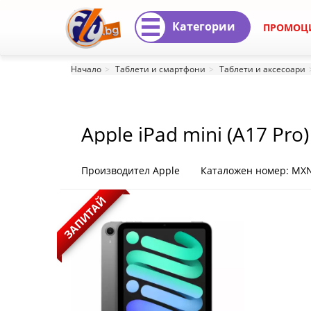
Категории
ПРОМОЦ
Apple
Начало
Таблети и смартфони
Таблети и аксесоари
iPad
mini
Apple iPad mini (A17 Pro)
(A17
Pro)
Производител Apple
Каталожен номер: MX
Wi-
ЗАПИТАЙ
Fi
256GB
-
Space