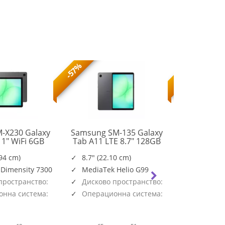
-57%
-56%
-X230 Galaxy
Samsung SM-135 Galaxy
Samsung S
11" WiFi 6GB
Tab A11 LTE 8.7" 128GB
Tab A11+
SM-
SM-
B Gray
Gray
128G
X230NZAREUE
X135FZAEEUE
.94 cm)
8.7" (22.10 cm)
11.0" (2
 Dimensity 7300
MediaTek Helio G99
Mediate
пространство:
Дисково пространство:
Дисково
128GB
128GB
нна система:
Операционна система:
Операци
Android
Android