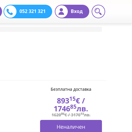
052 321 321
Вход
Безплатна доставка
15
893
€ /
85
1746
лв.
86
13
1620
€ /
3170
лв.
Неналичен