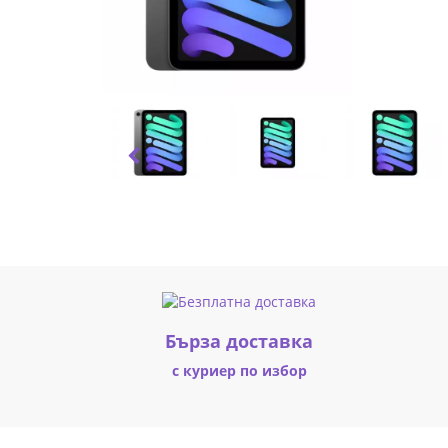
Grey
MXNA3HC/A
|
Fly.bg
Бърза доставка
с куриер по избор