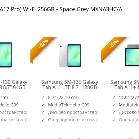
(A17 Pro) Wi-Fi 256GB - Space Grey MXNA3HC/A
-62%
-61%
-130 Galaxy
Samsung SM-135 Galaxy
Samsung SM
I 8.7" 64GB
Tab A11 LTE 8.7" 128GB
Tab A11+ 
SM-
SM-
ver
Silver
128G
X130NZSAEUE
X135FZSEEUE
 cm)
8.7" (22.10 cm)
11.0" (27
Helio G99
MediaTek Helio G99
Mediatek
ространство:
Дисково пространство:
Дисково 
128GB
128GB
на система:
Операционна система:
Операцио
Android
Android