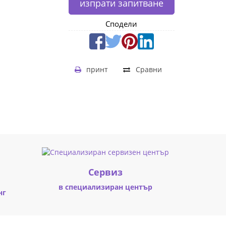
изпрати запитване
Сподели
принт
Сравни
Cервиз
в специализиран център
нг