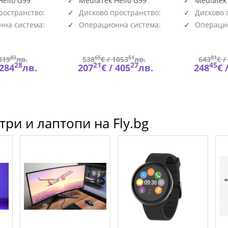
Helio G99
MediaTek Helio G99
Mediatek
ространство:
Дисково пространство:
Дисково 
128GB
128GB
на система:
Операционна система:
Операцио
Android
Android
83
65
51
81
819
лв.
538
€ /
1053
лв.
643
€ /
28
21
27
45
284
лв.
207
€ /
405
лв.
248
€ 
ри и лаптопи на Fly.bg