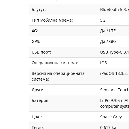
Блутут:
Bluetooth 5.3, 
Тип мобилна мрежа:
5G
4G:
Да / LTE
GPS:
Да / GPS
USB порт:
USB Type-C 3.1
Операционна система:
iOS
Версия на операционната
iPadOS 18.3.2,
система:
Други:
Sensors: Touch
Батерия:
Li-Po 9705 mAh
computer sys
Цвят:
Space Grey
Тегло:
0.617 kg