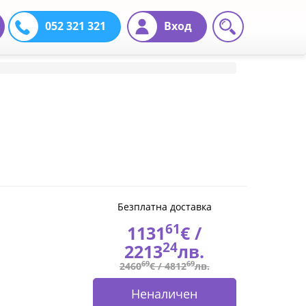
052 321 321
Вход
Безплатна доставка
61
1131
€ /
24
2213
лв.
69
69
2460
€ /
4812
лв.
Неналичен