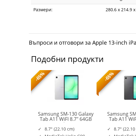
Размери:
280.6 x 214.9 
Въпроси и отговори за Apple 13-inch iPa
Подобни продукти
-65%
-65%
n Go S AMD
Samsung SM-130 Galaxy
Samsung SM
nch WUXGA
Tab A11 WiFI 8.7" 64GB
Tab A11 WiF
SM-
Touch sRGB
Silver
Gr
X130NZSAEUE
12GB PCIe
8.7" (22.10 cm)
8.7" (22.10
83L3001FBM
r White 2y