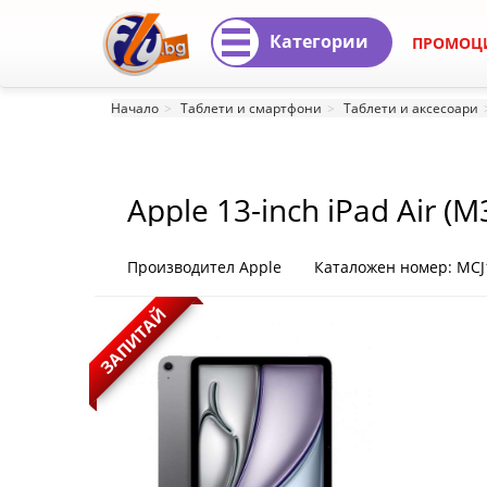
Категории
ПРОМОЦ
Apple
Начало
Таблети и смартфони
Таблети и аксесоари
13-
inch
Apple 13-inch iPad Air (M
iPad
Air
Производител Apple
Каталожен номер: MCJ
(M3)
ЗАПИТАЙ
Cellular
128GB
-
Space