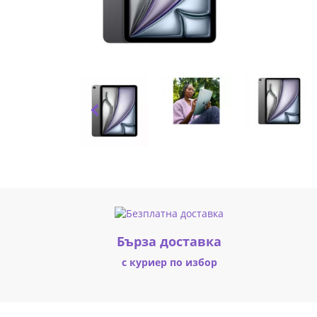
Grey
MCJ14HC/A
|
Fly.bg
Бърза доставка
с куриер по избор