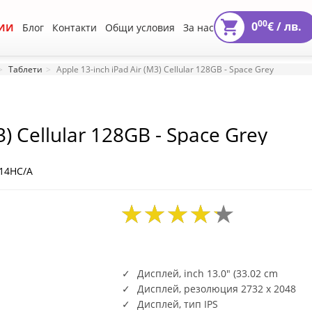
00
0
€ /
лв.
ИИ
Блог
Контакти
Общи условия
За нас
Таблети
Apple 13-inch iPad Air (M3) Cellular 128GB - Space Grey
3) Cellular 128GB - Space Grey
14HC/A
Дисплей, inch 13.0" (33.02 cm
Дисплей, резолюция 2732 x 2048
Дисплей, тип IPS