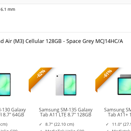
x 6.1 mm
d Air (M3) Cellular 128GB - Space Grey MCJ14HC/A
-62%
-61%
-130 Galaxy
Samsung SM-135 Galaxy
Samsung SM
I 8.7" 64GB
Tab A11 LTE 8.7" 128GB
Tab A11+ 
SM-
SM-
ay
Silver
128G
X130NZAAEUE
X135FZSEEUE
 cm)
8.7" (22.10 cm)
11.0" (27