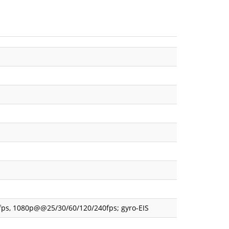
60fps, 1080p@@25/30/60/120/240fps; gyro-EIS