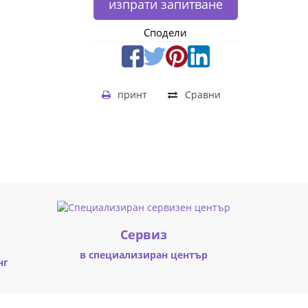
изпрати запитване
Сподели
принт
Сравни
Cервиз
в специализиран център
нг