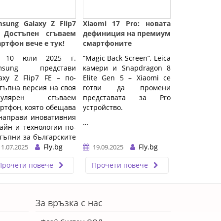
sung Galaxy Z Flip7
Xiaomi 17 Pro: новата
: Достъпен сгъваем
дефиниция на премиум
ртфон вече е тук!
смартфоните
 10 юли 2025 г.
“Magic Back Screen”, Leica
msung представи
камери и Snapdragon 8
axy Z Flip7 FE – по-
Elite Gen 5 – Xiaomi се
тъпна версия на своя
готви да промени
пулярен сгъваем
представата за Pro
ртфон, която обещава
устройство.
направи иновативния
…
айн и технологии по-
тъпни за българските
требители. Тази
Fly.bg
Fly.bg
11.07.2025
19.09.2025
вина е идеална за
Прочети повече
Прочети повече
еновете на
хнологиите, които
кат да изпробват
ъваемия форм-фактор
За връзка с нас
з да плащат премиум
ата на флагманските