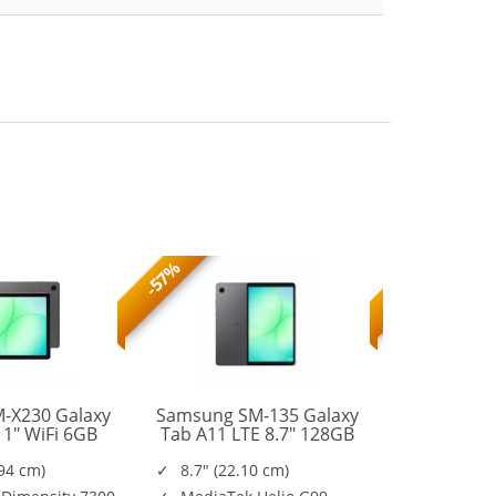
-57%
-56%
-X230 Galaxy
Samsung SM-135 Galaxy
Samsung S
11" WiFi 6GB
Tab A11 LTE 8.7" 128GB
Tab A11+
SM-
SM-
B Gray
Gray
128G
X230NZAREUE
X135FZAEEUE
.94 cm)
8.7" (22.10 cm)
11.0" (2