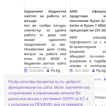
Идеалният бюджетен
AMD официал
лаптоп за работа от
представи но
вкъщи
поколение Ryzen AI
Ако ви трябва изгоден
Series и Ryzen 7 985
компютър за удобна
процесори на CES 20
работа от дома ние
AMD разширя
имаме идеалното
портфолиото си с н
предложение за вас.
AI-ориентирани 
Независимо дали става
решения, кои
въпрос за работа или
обещават по-силно
игра, ASUS M509 е
ускорение и подобр
бюджетен лаптоп, който
игрова и интегрир
осигурява мощна ...…
Fly.bg
графична
Fly.bg
27.03.2020
29.01.2026
производителност
Прочети повече
Прочети повече
следващото поколе
Fly.bg използва бисквитки за по- доброто
лаптопи и деск
функциониране на сайта. Моля, прочетете как
системи.
ERROR5
съхраняваме и управляваме личните Ви
…
Топ категории
Относ
данни във връзка с регламент GDPR на ЕС и
с натискане на ПРИЕМИ, вие ги приемате