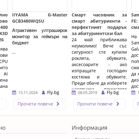
но
IIYAMA G-Master
Смарт часовник за
Sam
во
GCB3480WQSU
смарт абитуриенти -
FE
 400
перфектният подарък
сма
Атрактивен ултраширок 
0X3D
за абитуриентски бал
На
монитор за геймъри на 
26
24 май приближава
Sa
бюджет
неумолимо! Вече със
ва
Gal
…
сигурност сте купили
ови
дос
роклята, обувките,
CPU
по
аксесоарите - ако
то
сма
изпращате господин
 AI
да 
костюма и обувките.
ена
диз
Преди обаче да изберете
ана
дос
часовника - помислете
Fly.bg
Fly.bg
по
15.11.2024
08.05.2019
пак. Вместо Филип ...…
 за
но
Прочети повече
Прочети повече
ние
ф
топ
те
ис
сг
но
Информация
бе
цен