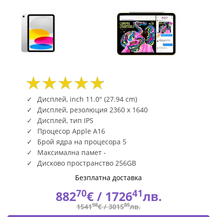
|
Fly.bg
Дисплей, inch 11.0" (27.94 cm)
Дисплей, резолюция 2360 x 1640
Дисплей, тип IPS
Процесор Apple A16
Брой ядра на процесора 5
Максимална памет -
Дисково пространство 256GB
Безплатна доставка
70
41
882
€ /
1726
лв.
98
85
1541
€ /
3015
лв.