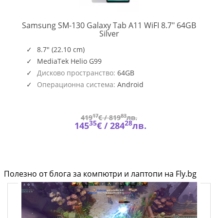
Samsung SM-130 Galaxy Tab A11 WiFI 8.7" 64GB
SM-
Silver
X130NZSAEUE
8.7" (22.10 cm)
MediaTek Helio G99
Дисково пространство:
64GB
Операционна система:
Android
17
83
419
€ /
819
лв.
35
28
145
€ /
284
лв.
Полезно от блога за компютри и лаптопи на Fly.bg