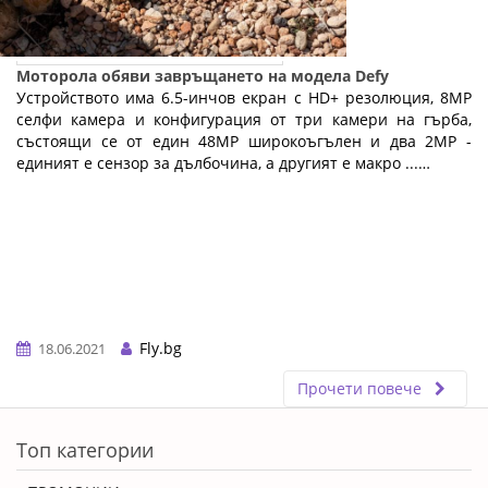
Моторола обяви завръщането на модела Defy
Устройството има 6.5-инчов екран с HD+ резолюция, 8MP
селфи камера и конфигурация от три камери на гърба,
състоящи се от един 48MP широкоъгълен и два 2MP -
единият е сензор за дълбочина, а другият е макро ...…
Fly.bg
18.06.2021
Прочети повече
ERROR5
Топ категории