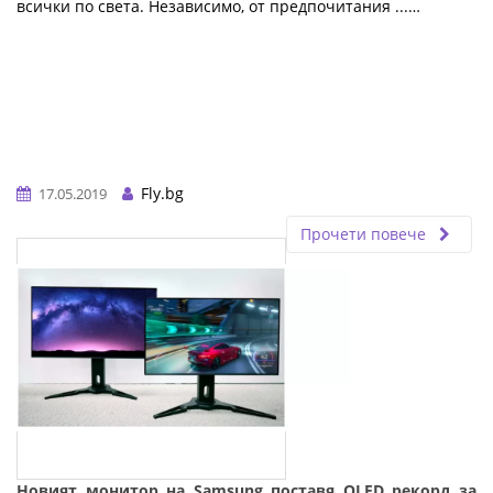
всички по света. Независимо, от предпочитания ...…
Fly.bg
17.05.2019
Прочети повече
Новият монитор на Samsung поставя OLED рекорд за