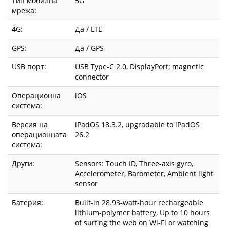
Тип мобилна
5G
мрежа:
4G:
Да / LTE
GPS:
Да / GPS
USB порт:
USB Type-C 2.0, DisplayPort; magnetic
connector
Операционна
iOS
система:
Версия на
iPadOS 18.3.2, upgradable to iPadOS
операционната
26.2
система:
Други:
Sensors: Touch ID, Three-axis gyro,
Accelerometer, Barometer, Ambient light
sensor
Батерия:
Built-in 28.93-watt-hour rechargeable
lithium-polymer battery, Up to 10 hours
of surfing the web on Wi-Fi or watching