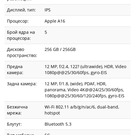
Дисплей, тип:
IPS
Процесор:
Apple A16
Брой ядра на
5
процесора:
Дисково
256 GB / 256GB
пространство:
Предна
12 MP, f/2.4, 122? (ultrawide), HDR, Video
камера:
1080p@@25/30/60fps, gyro-EIS
Задна камера:
12 MP, f/1.8, (wide), PDAF, HDR,
panorama, Video 4K@@24/25/30/60fps,
1080p@@25/30/60/120/240fps, gyro-EIS
Безжична
Wi-Fi 802.11 a/b/g/n/ac/6, dual-band,
мрежа:
hotspot
Блутут:
Bluetooth 5.3