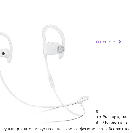
Fly.bg
23.05.2025
Прочети повече
Малък дар с голяма стойност: слушалките!
Ето един чудесен и достъпен подарък, който би зарадвал
всеки абитуриент: качествени слушалки! Музиката е
универсално изкуство, на което фенове са абсолютно