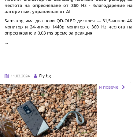
честота на опресняване от 360 Hz - благодарение на
алгоритъм, управляван от AI
Samsung има два нови QD-OLED дисплея — 31,5-инчов 4K
монитор и 24-инчов 1440p монитор с 360 Hz честота на
опресняване и 0,03 ms време за реакция.
…
Fly.bg
11.03.2024
Прочети повече