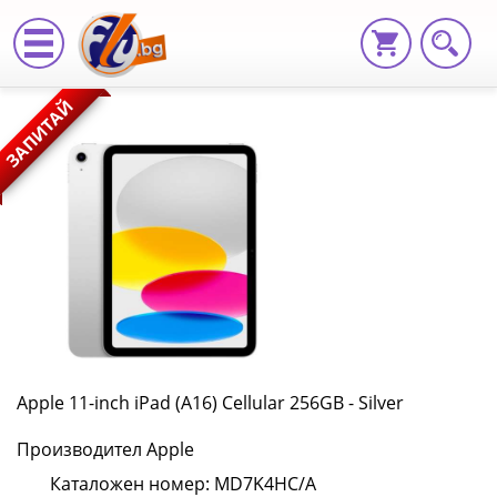
Apple
ЗАПИТАЙ
11-
inch
iPad
(A16)
Cellular
256GB
-
Apple 11-inch iPad (A16) Cellular 256GB - Silver
Silver
Производител Apple
MD7K4HC/A
Каталожен номер: MD7K4HC/A