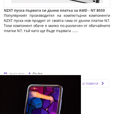
NZXT пуска първата си дънна платка за AMD - N7 B550
Популярният производител на компютърни компоненти
NZXT пуска нов продукт от своята гама от дънни платки N7.
Този компонент обаче е малко по-различен от обичайните
платки N7, тъй като ще бъде първата ...…
Fly.bg
26.03.2021
Прочети повече