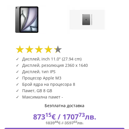
Space
Grey
MCA14HC/A
|
Fly.bg
Дисплей, inch 11.0" (27.94 cm)
Дисплей, резолюция 2360 x 1640
Дисплей, тип IPS
Процесор Apple M3
Брой ядра на процесора 8
Памет, GB 8 GB
Максимална памет -
Безплатна доставка
15
73
873
€ /
1707
лв.
44
63
1839
€ /
3597
лв.