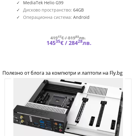
MediaTek Helio G99
Дисково пространство:
64GB
Операционна система:
Android
17
83
419
€ /
819
лв.
35
28
145
€ /
284
лв.
Полезно от блога за компютри и лаптопи на Fly.bg