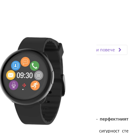
Fly.bg
28.11.2025
Прочети повече
Смарт часовник за смарт абитуриенти - перфектният
подарък за абитуриентски бал
24 май приближава неумолимо! Вече със сигурност сте