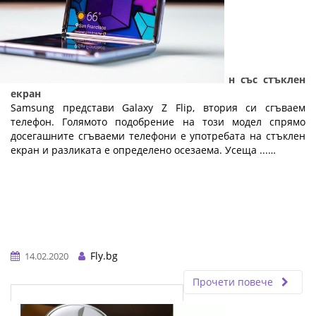
Samsung Galaxy Z Flip - сгъваем телефон със стъклен
екран
Samsung представи Galaxy Z Flip, втория си сгъваем
телефон. Голямото подобрение на този модел спрямо
досегашните сгъваеми телефони е употребата на стъклен
екран и разликата е определено осезаема. Усеща ...…
Fly.bg
14.02.2020
Прочети повече