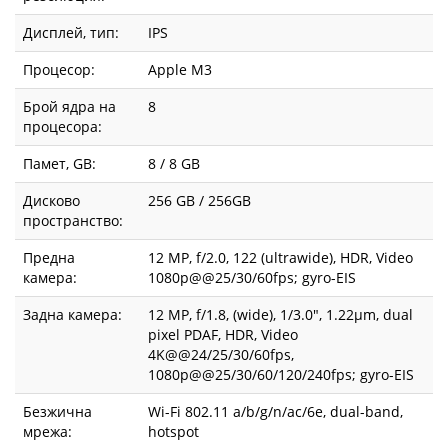
Дисплей, тип:
IPS
Процесор:
Apple M3
Брой ядра на
8
процесора:
Памет, GB:
8 / 8 GB
Дисково
256 GB / 256GB
пространство:
Предна
12 MP, f/2.0, 122 (ultrawide), HDR, Video
камера:
1080p@@25/30/60fps; gyro-EIS
Задна камера:
12 MP, f/1.8, (wide), 1/3.0", 1.22µm, dual
pixel PDAF, HDR, Video
4K@@24/25/30/60fps,
1080p@@25/30/60/120/240fps; gyro-EIS
Безжична
Wi-Fi 802.11 a/b/g/n/ac/6e, dual-band,
мрежа:
hotspot