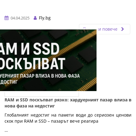
Fly.bg
04.04.2025
Прочети повече
RAM и SSD поскъпват рязко: хардуерният пазар влиза в
нова фаза на недостиг
Глобалният недостиг на памети води до сериозен ценови
скок при RAM и SSD – пазарът вече реагира
…