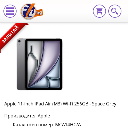
Apple
ЗАПИТАЙ
11-
inch
iPad
Air
(M3)
Wi-
Fi
Apple 11-inch iPad Air (M3) Wi-Fi 256GB - Space Grey
256GB
Производител Apple
-
Каталожен номер: MCA14HC/A